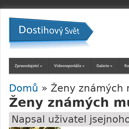
Zpravodajství
»
Videoreportáže
»
Galerie
»
Ko
Domů
» Ženy známých m
Jste zde
Ženy známých mu
Napsal uživatel
jsejnoh