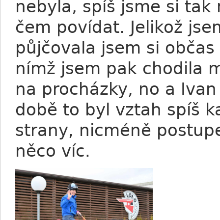
nebyla, spíš jsme si tak
čem povídat. Jelikož js
půjčovala jsem si občas
nímž jsem pak chodila m
na procházky, no a Ivan 
době to byl vztah spíš 
strany, nicméně postup
něco víc.