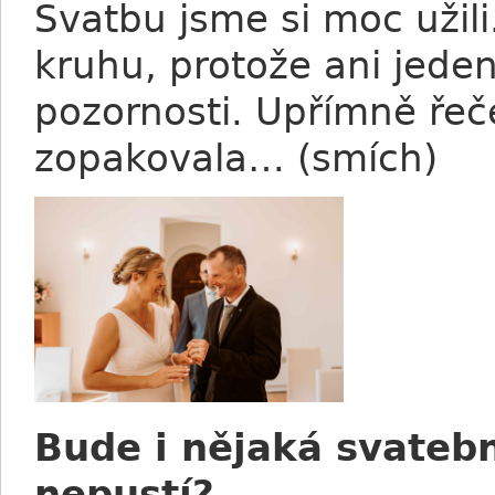
Svatbu jsme si moc užili
kruhu, protože ani jede
pozornosti. Upřímně řeče
zopakovala… (smích)
Bude i nějaká svatebn
nepustí?