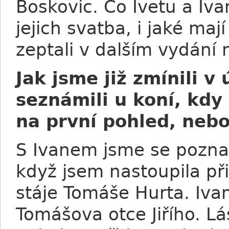
Boskovic. Co Ivetu a Iva
jejich svatba, i jaké ma
zeptali v dalším vydán
Jak jsme již zmínili v
seznámili u koní, kdy 
na první pohled, nebo
S Ivanem jsme se poznal
když jsem nastoupila při
stáje Tomáše Hurta. Iva
Tomášova otce Jiřího. Lá