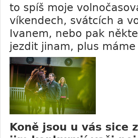
to spíš moje volnočasová
víkendech, svátcích a v
Ivanem, nebo pak někte
jezdit jinam, plus máme
Koně jsou u vás sice z