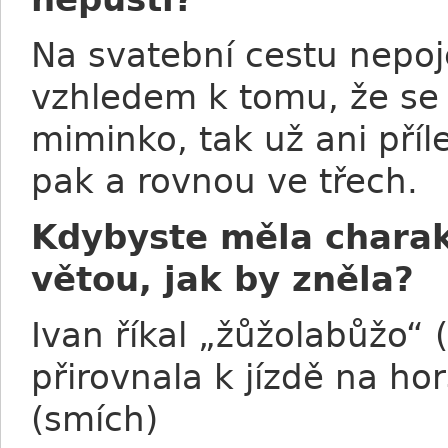
Na svatební cestu nepoj
vzhledem k tomu, že se
miminko, tak už ani příl
pak a rovnou ve třech.
Kdybyste měla charak
větou, jak by zněla?
Ivan říkal „žůžolabůžo“ 
přirovnala k jízdě na ho
(smích)