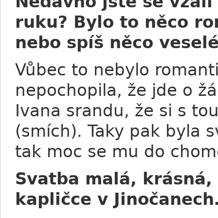
Nedávno jste se vzali
ruku? Bylo to něco ro
nebo spíš něco veselé
Vůbec to nebylo romanti
nepochopila, že jde o žá
Ivana srandu, že si s t
(smích). Taky pak byla s
tak moc se mu do chom
Svatba malá, krásná,
kapličce v Jinočanec