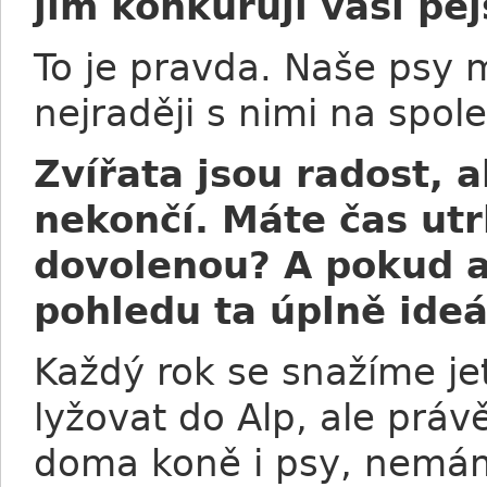
jim konkurují vaši pe
To je pravda. Naše psy 
nejraději s nimi na spo
Zvířata jsou radost, a
nekončí. Máte čas utr
dovolenou? A pokud a
pohledu ta úplně ideá
Každý rok se snažíme je
lyžovat do Alp, ale pr
doma koně i psy, nemá