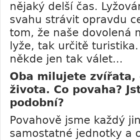
nějaký delší čas. Lyžov
svahu strávit opravdu c
tom, že naše dovolená m
lyže, tak určitě turistik
někde jen tak válet...
Oba milujete zvířata,
života. Co povaha? Js
podobní?
Povahově jsme každý jin
samostatné jednotky a 