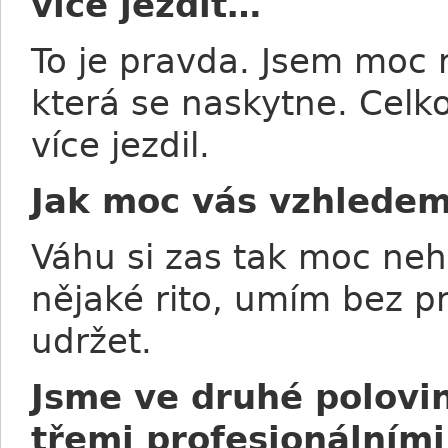
více jezdit…
To je pravda. Jsem moc rá
která se naskytne. Celk
více jezdil.
Jak moc vás vzhledem 
Váhu si zas tak moc neh
nějaké rito, umím bez p
udržet.
Jsme ve druhé polovi
třemi profesionálními