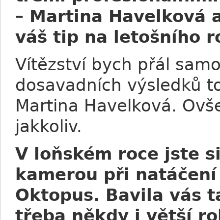
– Martina Havelková 
váš tip na letošního
Vítězství bych přál sam
dosavadních výsledků t
Martina Havelková. Ovš
jakkoliv.
V loňském roce jste s
kamerou při natáčení 
Oktopus. Bavila vás ta
třeba někdy i větší ro