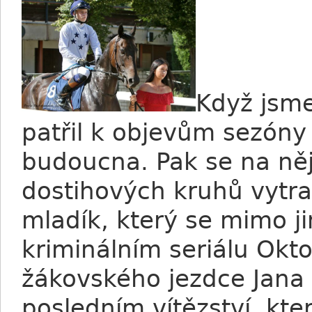
Když jsme
patřil k objevům sezóny
budoucna. Pak se na ně
dostihových kruhů vytra
mladík, který se mimo jin
kriminálním seriálu Okt
žákovského jezdce Jana 
posledním vítězství, kte