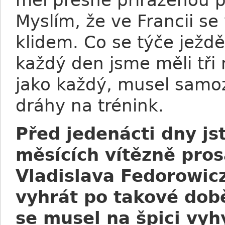
měl přesně přiřazenou p
Myslím, že ve Francii se
klidem. Co se týče ježdě
každý den jsme měli tři n
jako každý, musel samo
dráhy na trénink.
Před jedenácti dny js
měsících vítězně pros
Vladislava Fedorowicz
vyhrát po takové době
se musel na špici vy