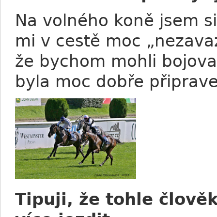
Na volného koně jsem si 
mi v cestě moc „nezavaz
že bychom mohli bojovat
byla moc dobře připrave
Tipuji, že tohle člov