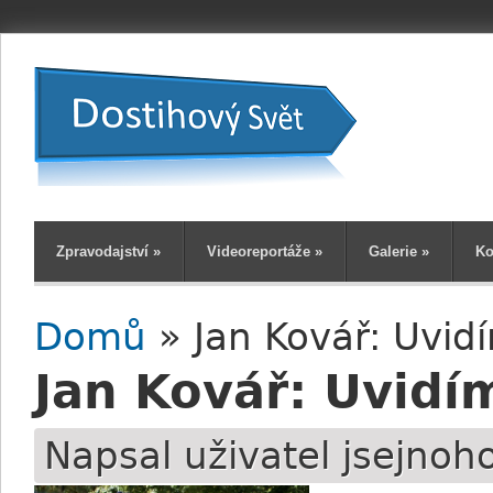
Zpravodajství
»
Videoreportáže
»
Galerie
»
Ko
Domů
» Jan Kovář: Uvid
Jste zde
Jan Kovář: Uvidí
Napsal uživatel
jsejnoh