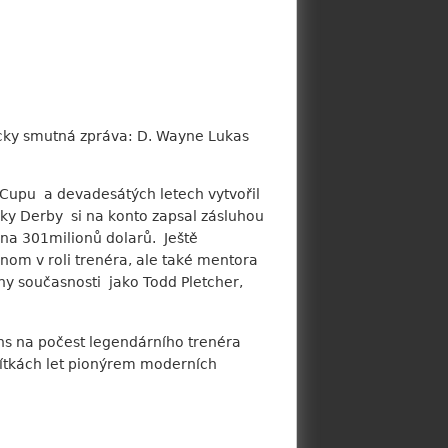
ucky smutná zpráva: D. Wayne Lukas
´Cupu a devadesátých letech vytvořil
cky Derby si na konto zapsal zásluhou
 na 301milionů dolarů. Ještě
enom v roli trenéra, ale také mentora
ny současnosti jako Todd Pletcher,
wns na počest legendárního trenéra
sítkách let pionýrem moderních