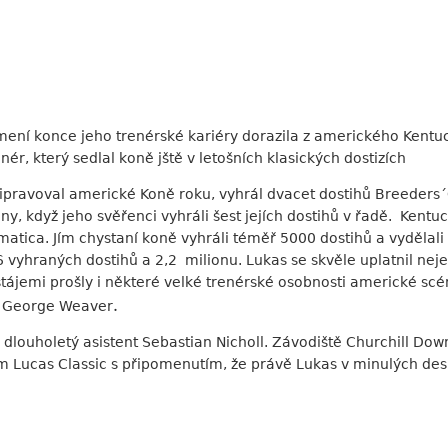
ení konce jeho trenérské kariéry dorazila z amerického Kent
ér, který sedlal koně jště v letošních klasických dostizích
připravoval americké Koně roku, vyhrál dvacet dostihů Breeders
y, když jeho svěřenci vyhráli šest jejích dostihů v řadě. Kentu
atica. Jím chystaní koně vyhráli téměř 5000 dostihů a vydělali
6 vyhraných dostihů a 2,2 milionu. Lukas se skvěle uplatnil nej
stájemi prošly i některé velké trenérské osobnosti americké scé
.
o George Weaver
 dlouholetý asistent Sebastian Nicholl. Závodiště Churchill Do
m Lucas Classic s připomenutím, že právě Lukas v minulých de