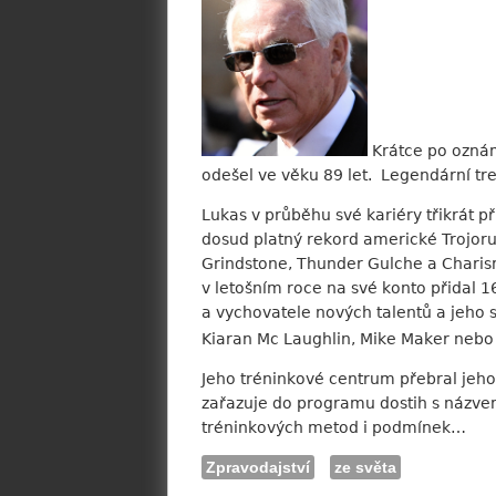
Krátce po oznám
odešel ve věku 89 let. Legendární tren
Lukas v průběhu své kariéry třikrát 
dosud platný rekord americké Trojorun
Grindstone, Thunder Gulche a Charism
v letošním roce na své konto přidal 1
a vychovatele nových talentů a jeho 
Kiaran Mc Laughlin, Mike Maker neb
Jeho tréninkové centrum přebral jeho
zařazuje do programu dostih s názve
tréninkových metod i podmínek…
Zpravodajství
ze světa