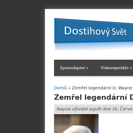
Zpravodajství
»
Videoreportáže
»
Domů
» Zemřel legendární D. Wayne
Jste zde
Zemřel legendární 
Napsal uživatel
pguth
dne 26. Červen