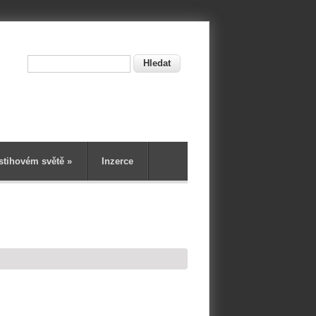
Hledat
ní
stihovém světě
»
Inzerce