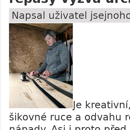
Napsal uživatel
jsejnoh
Je kreativn
šikovné ruce a odvahu re
nápady. Asi i proto před 