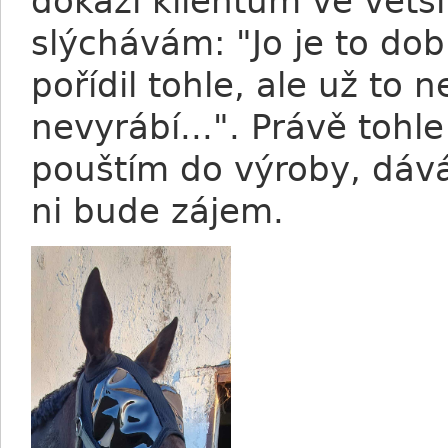
dokáži klientům ve větš
slýchávám: "Jo je to dobr
pořídil tohle, ale už to
nevyrábí...". Právě toh
pouštím do výroby, dává
ni bude zájem.