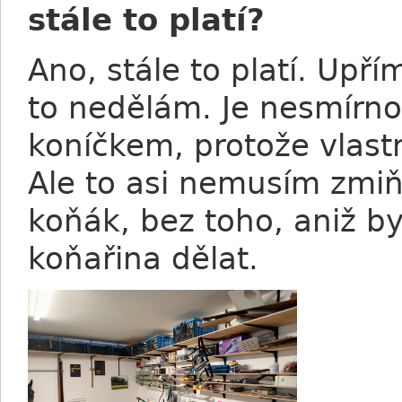
stále to platí?
Ano, stále to platí. Upř
to nedělám. Je nesmírno
koníčkem, protože vlastn
Ale to asi nemusím zmiň
koňák, bez toho, aniž by
koňařina dělat.