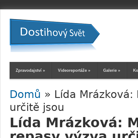
Zpravodajství
»
Videoreportáže
»
Galerie
»
Ko
Domů
» Lída Mrázková:
Jste zde
určitě jsou
Lída Mrázková: 
repasy výzva urč