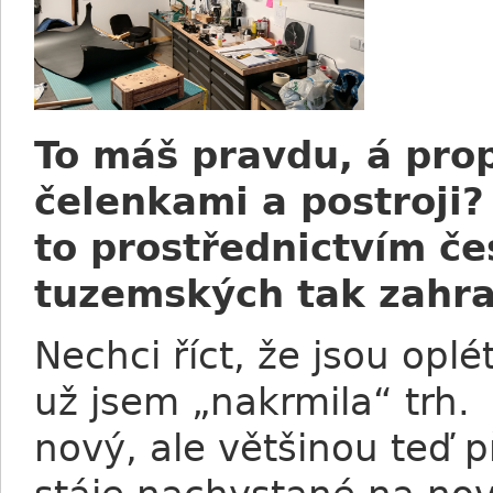
To máš pravdu, á prop
čelenkami a postroji? 
to prostřednictvím če
tuzemských tak zahra
Nechci říct, že jsou opl
už jsem „nakrmila“ trh.
nový, ale většinou teď p