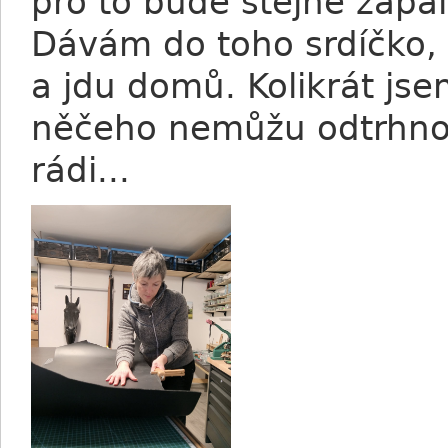
pro to bude stejně zapál
Dávám do toho srdíčko, 
a jdu domů. Kolikrát jse
něčeho nemůžu odtrhno
rádi...