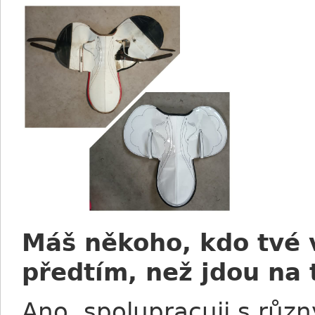
Máš někoho, kdo tvé v
předtím, než jdou na 
Ano, spolupracuji s růz