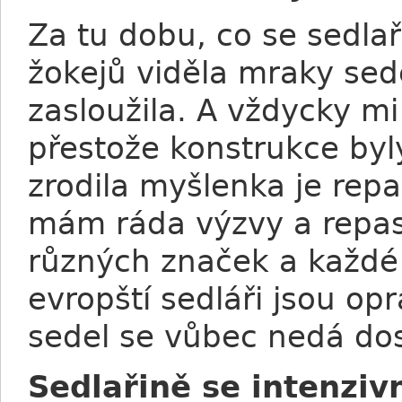
Za tu dobu, co se sedla
žokejů viděla mraky sede
zasloužila. A vždycky mi 
přestože konstrukce byl
zrodila myšlenka je repas
mám ráda výzvy a repasy
různých značek a každé j
evropští sedláři jsou op
sedel se vůbec nedá dos
Sedlařině se intenziv