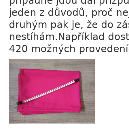
případně jdou dál přizpů
jeden z důvodů, proč n
druhým pak je, že do zá
nestíhám.Například dos
420 možných provedeních