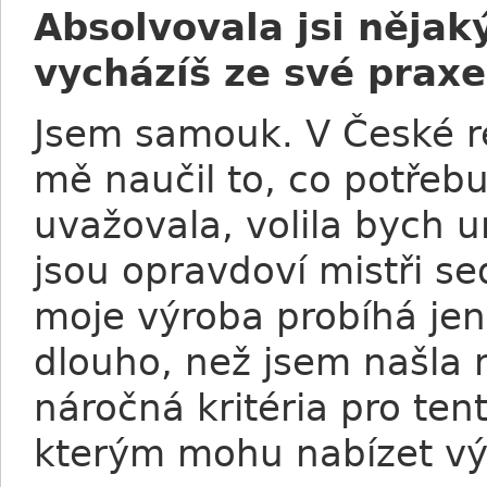
Absolvovala jsi nějak
vycházíš ze své praxe 
Jsem samouk. V České rep
mě naučil to, co potřeb
uvažovala, volila bych u
jsou opravdoví mistři s
moje výroba probíhá jen
dlouho, než jsem našla m
náročná kritéria pro ten
kterým mohu nabízet výr