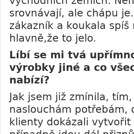
východních zemích. Nem
srovnávají, ale chápu je
zákazník a koukala spíš
hlavně,že to jelo.
Líbí se mi tvá upřímno
výrobky jiné a co vše
nabízí?
Jak jsem již zmínila, tí
naslouchám potřebám, d
klienty dokázali vytvořit