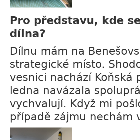
Pro představu, kde se
dílna?
Dílnu mám na Benešovsku
strategické místo. Shodo
vesnici nachází Koňská 
ledna navázala spolupráci
vychvalují. Když mi pošl
případě zájmu nechám vy