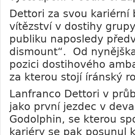
Dettori za svou kariérní
vítězství v dostihy gru
publiku naposledy předv
dismount“. Od nynějška
pozici dostihového amb
za kterou stojí íránský 
Lanfranco Dettori v prů
jako první jezdec v dev
Godolphin, se kterou spo
kariéry se pak posunul 