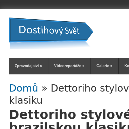
Zpravodajství
»
Videoreportáže
»
Galerie
»
Ko
Domů
» Dettoriho stylov
Jste zde
klasiku
Dettoriho stylové
brazilskou klasik