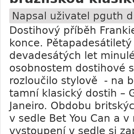
Napsal uživatel
pguth
d
Dostihový příběh Frankie
konce. Pětapadesátiletý 
devadesátých let minuléh
osobnostem dostihové s
rozloučilo stylově - na 
tamní klasický dostih –
Janeiro. Obdobu britsk
v sedle Bet You Can a v
vystoupení v sedle si za