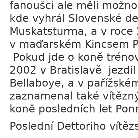
fanoušci ale měli možnos
kde vyhrál Slovenské de
Muskatsturma, a v roce 
v maďarském Kincsem Pa
Pokud jde o koně trénov
2002 v Bratislavě jezdil
Bellaboye, a v pařížsk
zaznamenal také vítězný
koně posledních let Pon
Poslední Dettoriho vítěz