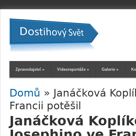
Zpravodajství
»
Videoreportáže
»
Galerie
»
Ko
Domů
» Janáčková Koplí
Jste zde
Francii potěšil
Janáčková Koplík
Josephino ve Fran