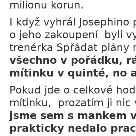
milionu korun.
I když vyhrál Josephino 
o jeho zakoupení byli v
trenérka Spřádat plány n
všechno v pořádku, rá
mítinku v quinté, no a
Pokud jde o celkové ho
mítinku, prozatím ji nic
jsme sem s mankem v 
prakticky nedalo prac