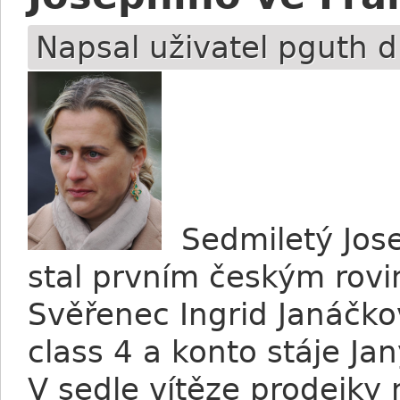
Napsal uživatel
pguth
d
Sedmiletý Jose
stal prvním českým rov
Svěřenec Ingrid Janáčko
class 4 a konto stáje Ja
V sedle vítěze prodejky