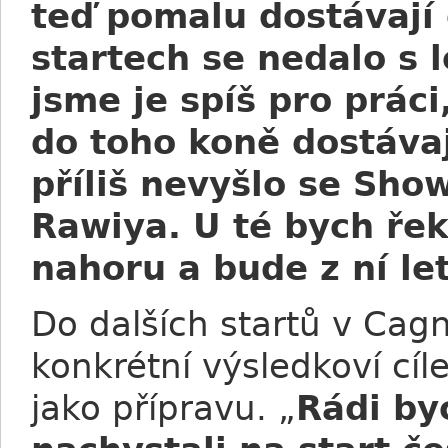
teď pomalu dostávají 
startech se nedalo s l
jsme je spíš pro práci
do toho koně dostávaj
příliš nevyšlo se Sh
Rawiya. U té bych řek
nahoru a bude z ní le
Do dalších startů v Cagn
konkrétní výsledkoví cíl
jako přípravu. „
Rádi by