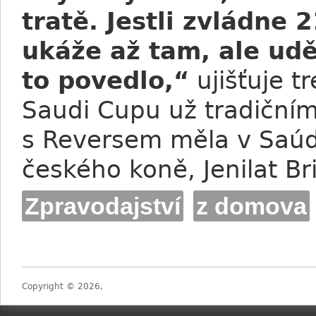
tratě. Jestli zvládne
ukáže až tam, ale ud
to povedlo,“
ujišťuje tr
Saudi Cupu už tradičními
s Reversem měla v Saúds
českého koně, Jenilat Br
Zpravodajství
z domova
Copyright © 2026,