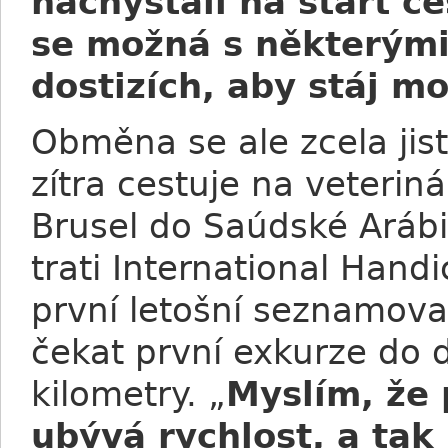
nachystali na start č
se možná s některými
dostizích, aby stáj m
Obměna se ale zcela jis
zítra cestuje na veteriná
Brusel do Saúdské Arábi
trati International Han
první letošní seznamovac
čekat první exkurze do d
kilometry. „
Myslím, že
ubývá rychlost, a tak