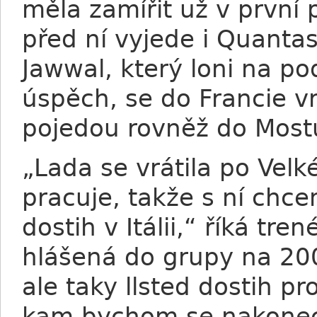
měla zamířit už v první 
před ní vyjede i Quantas
Jawwal, který loni na po
úspěch, se do Francie vr
pojedou rovněž do Most
„Lada se vrátila po Vel
pracuje, takže s ní chc
dostih v Itálii,“ říká tre
hlášená do grupy na 20
ale taky llsted dostih pr
kam bychom se nakonec v