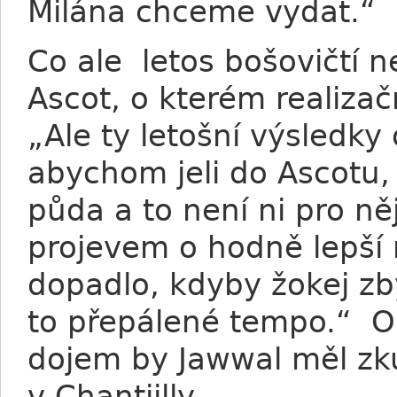
Milána chceme vydat.“
Co ale letos bošovičtí n
Ascot, o kterém realiza
„Ale ty letošní výsledky
abychom jeli do Ascotu,
půda a to není ni pro něj
projevem o hodně lepší n
dopadlo, kdyby žokej zb
to přepálené tempo.“ Op
dojem by Jawwal měl zku
v Chantiilly.