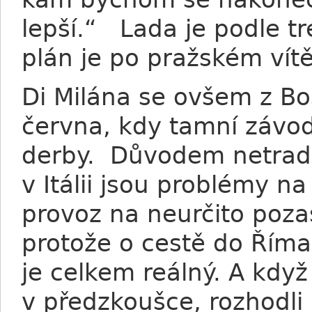
lepší.“ Lada je podle t
plán je po pražském vítě
Di Milána se ovšem z Bo
června, kdy tamní závodi
derby. Důvodem netradi
v Itálii jsou problémy n
provoz na neurčito pozas
protože o cestě do Říma
je celkem reálný. A kdy
v předzkoušce, rozhodli 