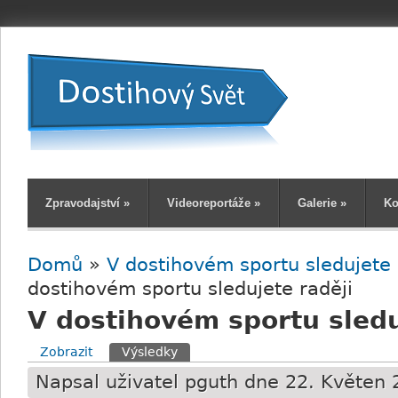
Zpravodajství
»
Videoreportáže
»
Galerie
»
Ko
Domů
»
V dostihovém sportu sledujete 
Jste zde
dostihovém sportu sledujete raději
V dostihovém sportu sledu
Zobrazit
Výsledky
(aktivní záložka)
Hlavní záložky
Napsal uživatel
pguth
dne 22. Květen 2