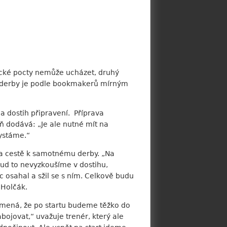
asické pocty nemůže ucházet, druhý
ce derby je podle bookmakerů mírným
 dostih připravení. Příprava
eň dodává: „Je ale nutné mít na
hystáme.“
 na cestě k samotnému derby. „Na
kud to nevyzkoušíme v dostihu,
c osahal a sžil se s ním. Celkově budu
 Holčák.
amená, že po startu budeme těžko do
abojovat,“ uvažuje trenér, který ale