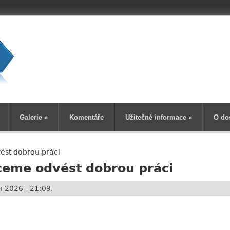
Vyhledává
Galerie
»
Komentáře
Užitečné informace
»
O do
ést dobrou práci
hceme odvést dobrou práci
 2026 - 21:09.