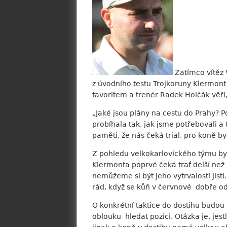
Zatímco vítěz V
z úvodního testu Trojkoruny Klermont
favoritem a trenér Radek Holčák věří,
„Jaké jsou plány na cestu do Prahy? 
probíhala tak, jak jsme potřebovali a
paměti, že nás čeká trial, pro koně by
Z pohledu velkokarlovického týmu by 
Klermonta poprvé čeká trať delší než
nemůžeme si být jeho vytrvalostí jistí
rád, když se kůň v červnové dobře od
O konkrétní taktice do dostihu budou
oblouku hledat pozici. Otázka je, jest