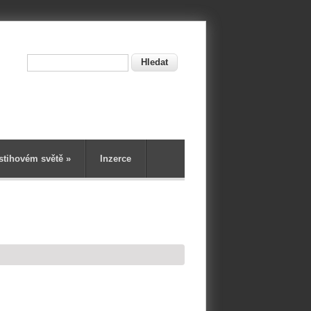
Hledat
ní
stihovém světě
»
Inzerce