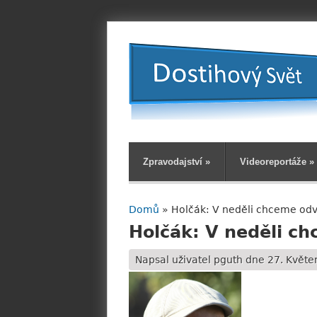
Zpravodajství
»
Videoreportáže
»
Domů
» Holčák: V neděli chceme odv
Jste zde
Holčák: V neděli c
Napsal uživatel
pguth
dne 27. Květen