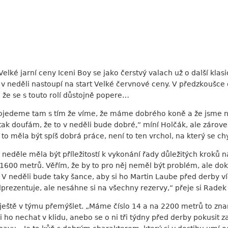
elké jarní ceny Iceni Boy se jako čerstvý valach už o další kl
 v neděli nastoupí na start Velké červnové ceny. V předzkouš
 že se s touto rolí důstojně popere…
Pojedeme tam s tím že víme, že máme dobrého koně a že jsme na
 tak doufám, že to v neděli bude dobré,“ míní Holčák, ale zárov
 to měla být spíš dobrá práce, není to ten vrchol, na který se c
neděle měla být příležitostí k vykonání řady důležitých kroků
 1600 metrů. Věřím, že by to pro něj neměl být problém, ale do
. V neděli bude taky šance, aby si ho Martin Laube před derby ví
prezentuje, ale nesáhne si na všechny rezervy,“ přeje si Radek
 ještě v týmu přemýšlet. „Máme číslo 14 a na 2200 metrů to zn
li ho nechat v klidu, anebo se o ni tři týdny před derby pokusit z