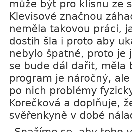
může být pro klisnu ze s
Klevisové značnou záha
neměla takovou práci, j
dostih šla i proto aby u
nebylo špatné, proto je j
se bude dál dařit, měla
program je náročný, ale
po nich problémy fyzicky
Korečková a doplňuje, že
svěřenkyně v dobé nála
„Snažíme se, aby toho v