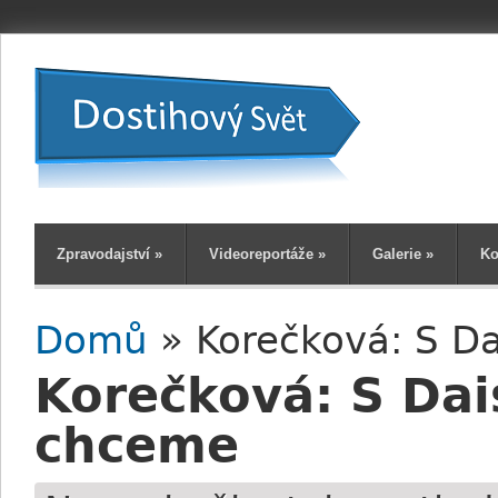
Zpravodajství
»
Videoreportáže
»
Galerie
»
Ko
Domů
» Korečková: S D
Jste zde
Korečková: S Dai
chceme