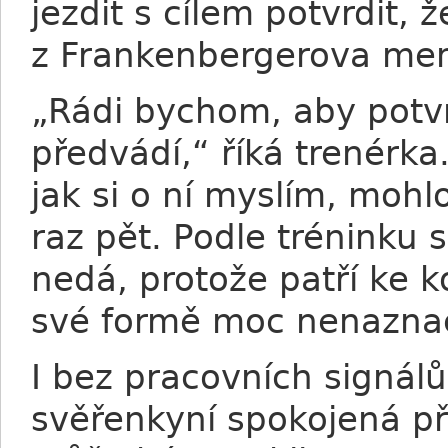
jezdit s cílem potvrdit, 
z Frankenbergerova me
„Rádi bychom, aby potvr
předvádí,“ říká trenérka
jak si o ní myslím, mohlo
raz pět. Podle tréninku 
nedá, protože patří ke 
své formě moc nenaznač
I bez pracovních signálů
svěřenkyní spokojená pře