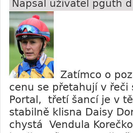
Napsal uživatel
pguth
d
Zatímco o pozi
cenu se přetahují v řeč
Portal, třetí šancí je v
stabilně klisna Daisy D
chystá Vendula Korečkov