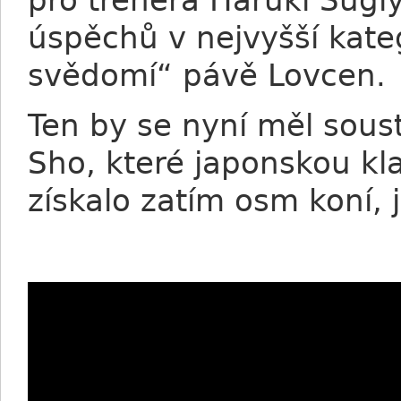
pro trenéra Haruki Sug
úspěchů v nejvyšší kateg
svědomí“ pávě Lovcen.
Ten by se nyní měl sous
Sho, které japonskou kla
získalo zatím osm koní, 