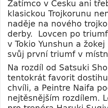
Zatímco v Česku ani tře
klasickou Trojkorunu nen
naděje na nového trojko
derby. Lovcen po triumfu
v Tokio Yunshun a žokej 
svůj první triumf v místn
Na rozdíl od Satsuki Sho
tentokrát favorit dosti
chvíli, a Peintre Naifa
nejtěsnějším rozdílem. 