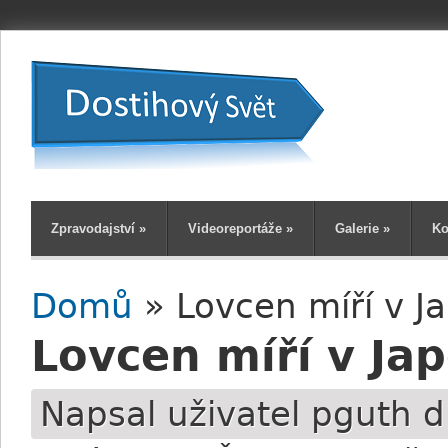
Zpravodajství
»
Videoreportáže
»
Galerie
»
Ko
Domů
» Lovcen míří v J
Jste zde
Lovcen míří v Ja
Napsal uživatel
pguth
d