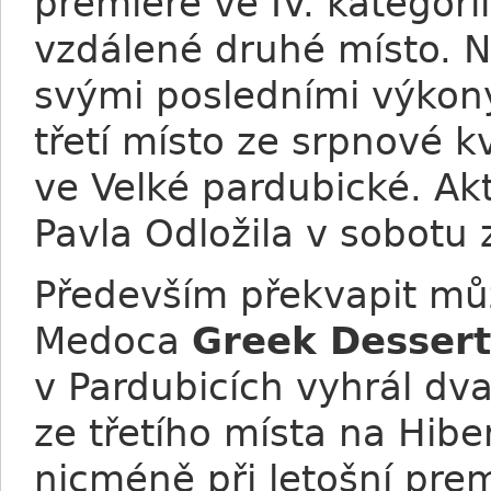
premiéře ve IV. kategori
vzdálené druhé místo.
svými posledními výkony
třetí místo ze srpnové k
ve Velké pardubické. Ak
Pavla Odložila v sobotu 
Především překvapit můž
Medoca
Greek Dessert
v Pardubicích vyhrál dv
ze třetího místa na Hibe
nicméně při letošní pre