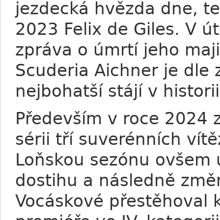
jezdecká hvězda dne, t
2023 Felix de Giles. V ú
zpráva o úmrtí jeho maji
Scuderia Aichner je dle
nejbohatší stájí v histori
Především v roce 2024 z
sérii tří suverénních vít
Loňskou sezónu ovšem u
dostihu a následně změn
Vocáskové přestěhoval k