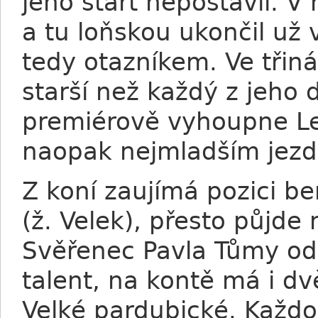
jeho start nepostavil. 
a tu loňskou ukončil už 
tedy otazníkem. Ve třiná
starší než každý z jeho 
premiérově vyhoupne Le
naopak nejmladším jezd
Z koní zaujímá pozici b
(ž. Velek), přesto půjde n
Svěřenec Pavla Tůmy od 
talent, na kontě má i dv
Velké pardubické. Každo