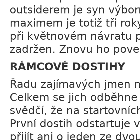
outsiderem je syn výbo
maximem je totiž tři roky 
při květnovém návratu 
zadržen. Znovu ho poved
RÁMCOVÉ DOSTIHY
Řadu zajímavých jmen na
Celkem se jich odběhne 
svědčí, že na startovníc
První dostih odstartuje
přijít ani o jeden ze dv