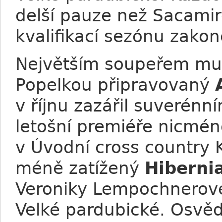
delší pauze než Sacamir
kvalifikací sezónu zakonč
Největším soupeřem mu 
Popelkou připravovaný
v říjnu zazářil suverénn
letošní premiéře nicméně
v Úvodní cross country K
méně zatížený
Hiberni
Veroniky Lempochnerové 
Velké pardubické. Osvědč