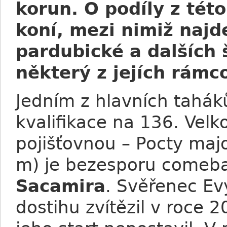
korun. O podíly z tét
koní, mezi nimiž naj
pardubické a dalších š
některý z jejích rámc
Jedním z hlavních taháků
kvalifikace na 136. Velk
pojišťovnou – Pocty maj
m) je bezesporu comeba
Sacamira
. Svěřenec Ev
dostihu zvítězil v roce 