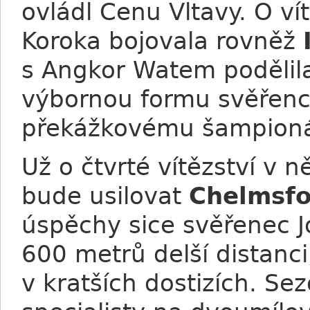
ovládl Cenu Vltavy. O ví
Koroka bojovala rovněž
s Angkor Watem podělila
výbornou formu svěřenců
překážkovému šampioná
Už o čtvrté vítězství v n
bude usilovat
Chelmsfo
úspěchy sice svěřenec Jo
600 metrů delší distanc
v kratších dostizích. Se