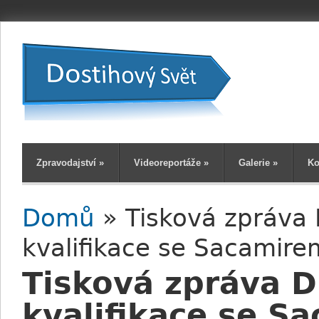
Zpravodajství
»
Videoreportáže
»
Galerie
»
Ko
Domů
» Tisková zpráva 
Jste zde
kvalifikace se Sacamire
Tisková zpráva D
kvalifikace se S