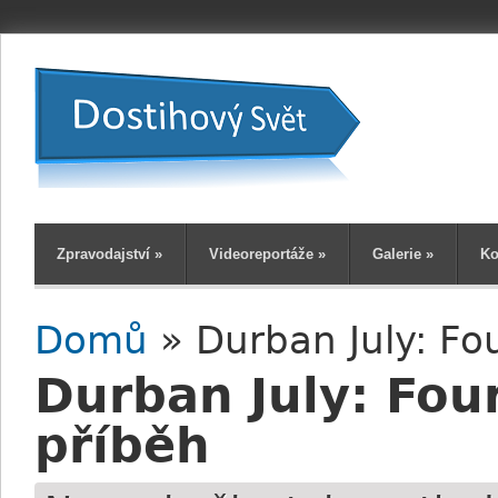
Zpravodajství
»
Videoreportáže
»
Galerie
»
Ko
Domů
» Durban July: Fo
Jste zde
Durban July: Fou
příběh