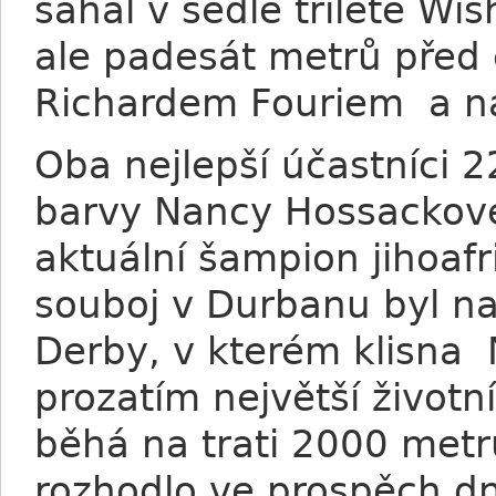
sahal v sedle tříleté Wi
ale padesát metrů před 
Richardem Fouriem a na
Oba nejlepší účastníci 
barvy Nancy Hossackové
aktuální šampion jihoafr
souboj v Durbanu byl n
Derby, v kterém klisna N
prozatím největší životn
běhá na trati 2000 met
rozhodlo ve prospěch dn