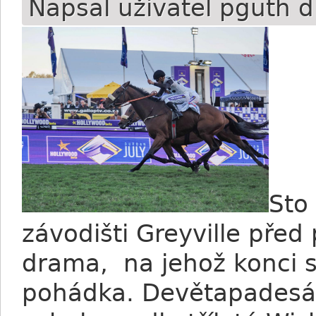
Napsal uživatel
pguth
d
Sto
závodišti Greyville před p
drama, na jehož konci s
pohádka. Devětapadesáti