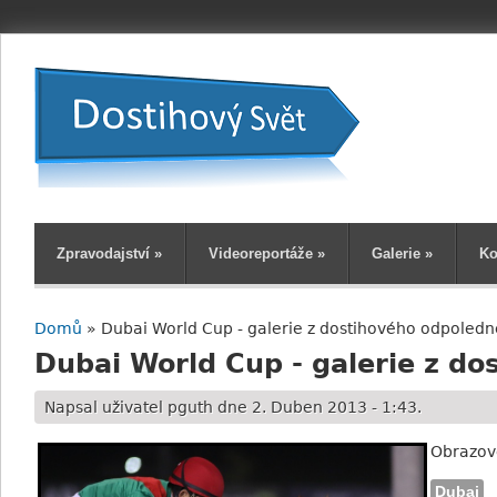
Zpravodajství
»
Videoreportáže
»
Galerie
»
Ko
Domů
» Dubai World Cup - galerie z dostihového odpoledn
Jste zde
Dubai World Cup - galerie z d
Napsal uživatel
pguth
dne 2. Duben 2013 - 1:43.
Obrazov
Dubaj