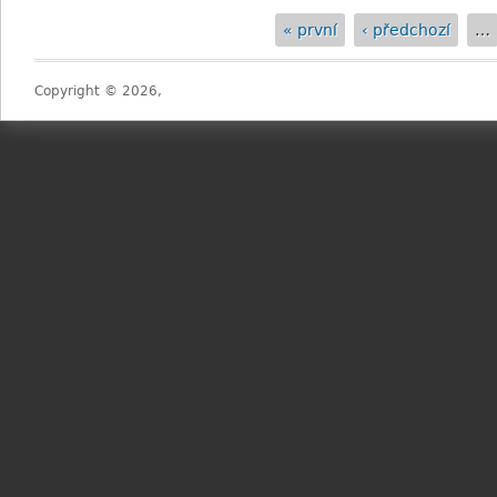
« první
‹ předchozí
…
Stránky
Copyright © 2026,