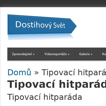
Zpravodajství
»
Videoreportáže
»
Galerie
»
Ko
Domů
» Tipovací hitpar
Jste zde
Tipovací hitpará
Tipovací hitparáda