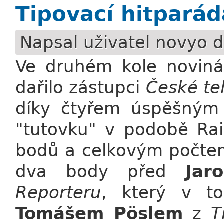
Tipovací hitparád
Napsal uživatel
novyo
d
Ve druhém kole novinář
dařilo zástupci
České te
díky čtyřem úspěšný
"tutovku" v podobě Rai
bodů a celkovým počtem
dva body před
Jar
Reporteru
, který v to
Tomášem Pöslem
z
T