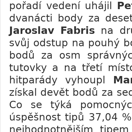
pořadí vedení uhájil
Pe
dvanácti body za deset
Jaroslav Fabris
na dru
svůj odstup na pouhý bo
bodů za osm správnýc
tutovky a na třetí míst
hitparády vyhoupl
Ma
získal devět bodů za se
Co se týká pomocných 
úspěšnost tipů 37,04 %
nejhodnotnějším tipem