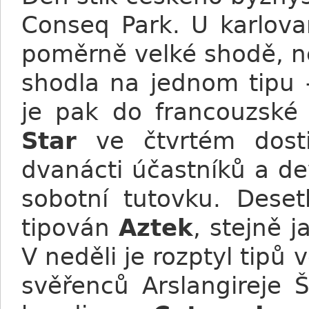
Conseq Park. U karlova
poměrně velké shodě, ne
shodla na jednom tipu 
je pak do francouzské
Star
ve čtvrtém dosti
dvanácti účastníků a de
sobotní tutovku. Dese
tipován
Aztek
, stejně 
V neděli je rozptyl tipů v
svěřenců Arslangireje 