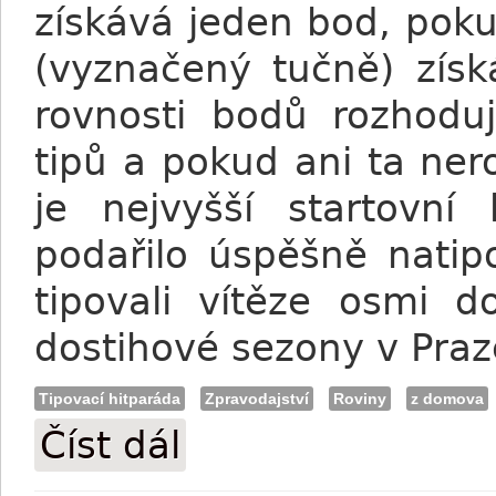
získává jeden bod, pok
(vyznačený tučně) získ
rovnosti bodů rozhoduj
tipů a pokud ani ta ner
je nejvyšší startovní 
podařilo úspěšně natip
tipovali vítěze osmi d
dostihové sezony v Praze
Tipovací hitparáda
Zpravodajství
Roviny
z domova
Číst dál
Tipovací hitparáda novinářů