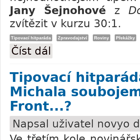
Jany Šejnohové
z
D
zvítězit v kurzu 30:1.
Tipovací hitparáda
Zpravodajství
Roviny
Překážky
Číst dál
Tipovací hitparáda: Výsledky 3. kola
Tipovací hitparád
Michala soubojem
Front...?
Napsal uživatel
novyo
d
Ve třetím kole novinář