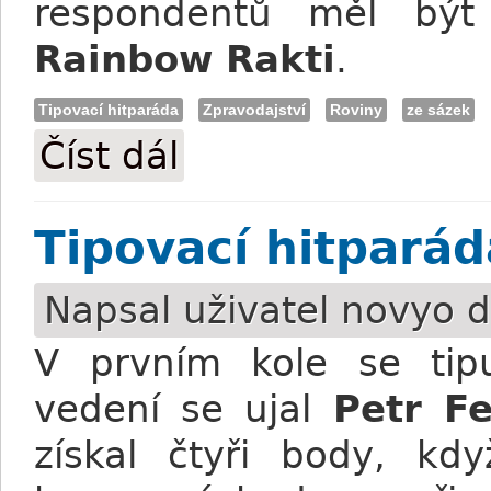
respondentů měl být
Rainbow Rakti
.
Tipovací hitparáda
Zpravodajství
Roviny
ze sázek
Číst dál
Tipovací hitparáda: Kdo podle názoru no
Tipovací hitparád
Napsal uživatel
novyo
d
V prvním kole se tipu
vedení se ujal
Petr Fe
získal čtyři body, kdy