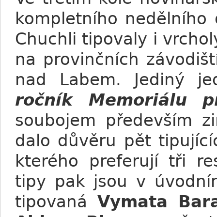
kompletního nedělního 
Chuchli tipovaly i vrcho
na provinčních závodiš
nad Labem. Jediný je
ročník Memoriálu p
soubojem především zi
dalo důvěru pět tipujíc
kterého preferují tři r
tipy pak jsou v úvodní
tipovaná
Vymata Bar