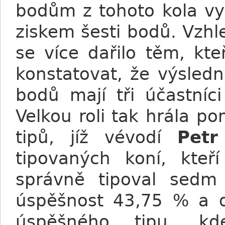
bodům z tohoto kola vy
ziskem šesti bodů. Vzh
se více dařilo těm, kte
konstatovat, že výsledn
bodů mají tři účastníc
Velkou roli tak hrála po
tipů, jíž vévodí
Petr
tipovaných koní, kteří
správně tipoval sedm 
úspěšnost 43,75 % a dá
úspěšného tipu, k