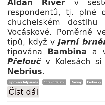
Aldan River
v šest
respondentů, tj. plné 
chuchelském dostih
Vocáskové. Poměrně ve
tipů, když v
Jarní brn
tipována
Bambina
a 
Přelouč
v Kolesách si 
Nebrius
.
Tipovací hitparáda
Zpravodajství
Roviny
Překážky
Číst dál
Tipovací hitparáda: Bude Memoriál prof.