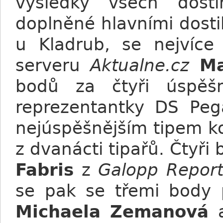
výsledky všech dost
doplněné hlavními dosti
u Kladrub, se nejvíce 
serveru
Aktualne.cz
Ma
bodů za čtyři úspěš
reprezentantky DS Peg
nejúspěšnějším tipem k
z dvanácti tipařů. Čtyři
Fabris
z
Galopp Report
se pak se třemi body p
Michaela Zemanová