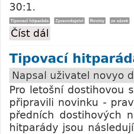
30:1.
Tipovací hitparáda
Zpravodajství
Roviny
ze sázek
Číst dál
Tipovací hitparáda: Výsledky 1. kola
Tipovací hitpará
Napsal uživatel
novyo
d
Pro letošní dostihovou
připravili novinku - pra
předních dostihových n
hitparády jsou následují