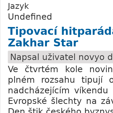
Jazyk
Undefined
Tipovací hitpará
Zakhar Star
Napsal uživatel
novyo
d
Ve čtvrtém kole novin
plném rozsahu tipují 
nadcházejícím víkendu 
Evropské šlechty na záv
Den štik českého byznys