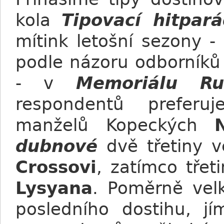
kola
Tipovací hitpar
mítink letošní sezony -
podle názoru odborníků
- v
Memoriálu Ru
respondentů preferu
manželů Kopeckých
dubnové
dvě třetiny v
Crossovi
, zatímco třet
Lysyana
. Poměrně vel
posledního dostihu, j