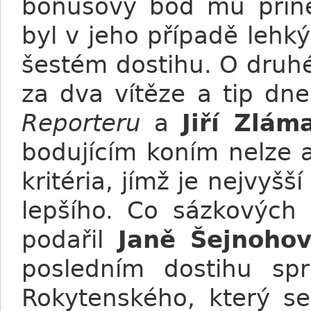
bonusový bod mu přine
byl v jeho případě lehký
šestém dostihu. O druh
za dva vítěze a tip dne
Reporteru
a
Jiří Zlám
bodujícím koním nelze 
kritéria, jímž je nejvyšš
lepšího. Co sázkových
podařil
Janě Šejnoho
posledním dostihu spr
Rokytenského, který se