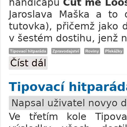
handicapu
Cut me Loo
Jaroslava Maška a to d
tutovka), přičemž jako d
v šestém dostihu, jenž n
Tipovací hitparáda
Zpravodajství
Roviny
Překážky
Číst dál
Tipovací hitparáda: Tutovkou víkendu Z
Tipovací hitparád
Napsal uživatel
novyo
d
Ve třetím kole Tipova