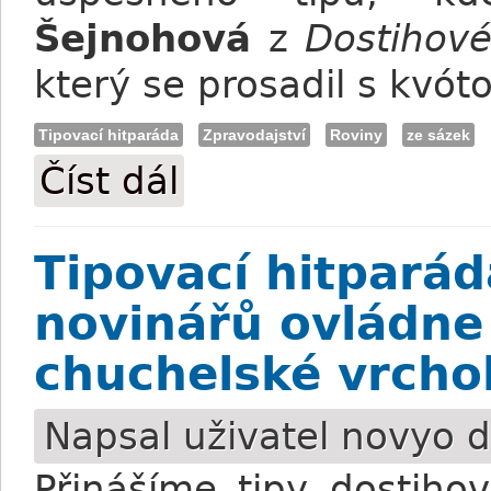
Šejnohová
z
Dostihov
který se prosadil s kvót
Tipovací hitparáda
Zpravodajství
Roviny
ze sázek
Číst dál
Tipovací hitparáda: Výsledky 2. kola
Tipovací hitpará
novinářů ovládne 
chuchelské vrchol
Napsal uživatel
novyo
d
Přinášíme tipy dostiho