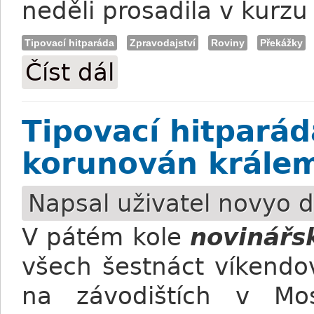
neděli prosadila v kurzu
Tipovací hitparáda
Zpravodajství
Roviny
Překážky
Číst dál
Tipovací hitparáda: Výsledky V. kola
Tipovací hitparád
korunován králem
Napsal uživatel
novyo
d
V pátém kole
novinářs
všech šestnáct víkendo
na závodištích v Mo