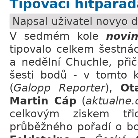
Tipovací hitparád
Napsal uživatel
novyo
d
V sedmém kole
novi
tipovalo celkem šestná
a nedělní Chuchle, při
šesti bodů - v tomto k
(
Galopp Reporter
),
Ot
Martin Cáp
(
aktualne.
celkovým ziskem tř
průběžného pořadí o b