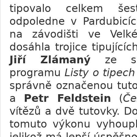
tipovalo celkem šes
odpoledne v Pardubicí
na závodišti ve Velké
dosáhla trojice tipujícíc
Jiří Zlámaný
ze sáz
programu
Listy o tipech
správně označenou tut
a
Petr Feldstein
(
Če
vítězů a dvě tutovky. D
tomuto výkonu vyhou
jelikož má lepší úspěšn