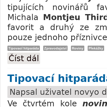
tipujících novinářů f
Michala
Montjeu Thir
favorit a druhý ze zm
pouze jednoho příznivce
Tipovací hitparáda
Zpravodajství
Roviny
Překážky
Číst dál
Tipovací hitparáda: Bude Montjeu III. k
Tipovací hitparád
Napsal uživatel
novyo
d
Ve čtvrtém kole
novi