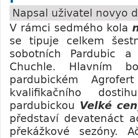
Napsal uživatel
novyo
d
V rámci sedmého kola
se tipuje celkem šest
sobotních Pardubic a
Chuchle. Hlavním b
pardubickém Agrofe
kvalifikačního dost
pardubickou
Velké ce
představí devatenáct a
překážkové sezóny. Ač