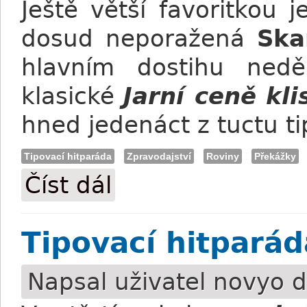
Ještě větší favoritkou 
dosud neporažená
Ska
hlavním dostihu nedě
klasické
Jarní ceně kli
hned jedenáct z tuctu ti
Tipovací hitparáda
Zpravodajství
Roviny
Překážky
Číst dál
Tipovací hitparáda: Víkendovými favori
Tipovací hitparáda
Napsal uživatel
novyo
d