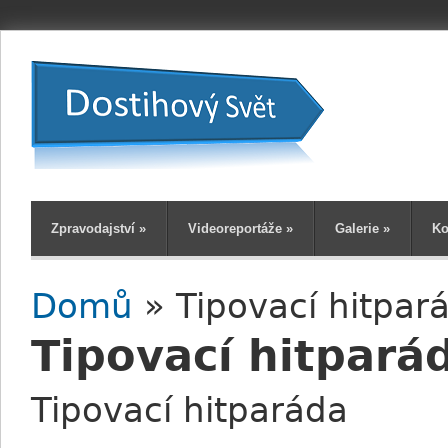
Zpravodajství
»
Videoreportáže
»
Galerie
»
Ko
Domů
» Tipovací hitpar
Jste zde
Tipovací hitpará
Tipovací hitparáda