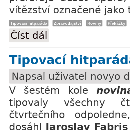
vítězství označené jako 
Tipovací hitparáda
Zpravodajství
Roviny
Překážky
Číst dál
Tipovací hitparáda: V kvalifikaci prefer
Tipovací hitparád
Napsal uživatel
novyo
d
V šestém kole
novin
tipovaly všechny čt
čtvrtečního odpoledne
dosáhl
Jaroslav Fabris