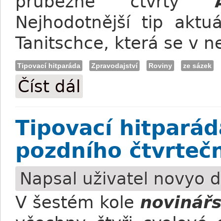
průběžně čtvrtý
Nejhodotnější tip aktu
Tanitschce, která se v n
Tipovací hitparáda
Zpravodajství
Roviny
ze sázek
Číst dál
Tipovací hitparáda: Výsledky VI. kola
Tipovací hitparád
pozdního čtvrteč
Napsal uživatel
novyo
d
V šestém kole
novinářs