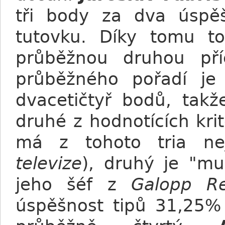
tři body za dva úspě
tutovku. Díky tomu t
průběžnou druhou pří
průběžného pořadí je 
dvacetičtyř bodů, takž
druhé z hodnotících krit
má z tohoto tria ne
televize
), druhý je "m
jeho šéf z
Galopp Re
úspěšnost tipů 31,25