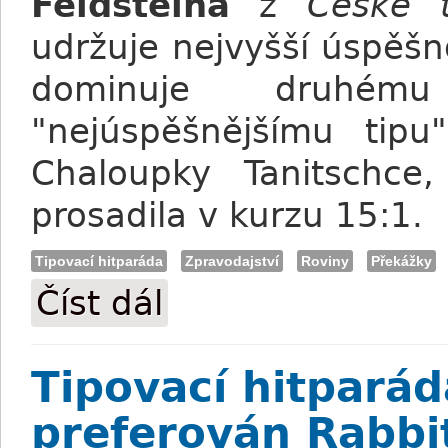
Feldsteina
z
České t
udržuje nejvyšší úspěšn
dominuje druhém
"nejúspěšnějšímu tip
Chaloupky Tanitschce
prosadila v kurzu 15:1.
Tipovací hitparáda
Zpravodajství
Roviny
Překážky
Číst dál
Tipovací hitparáda: Výsledky VII. kola
Tipovací hitparáda
preferován Rabbi