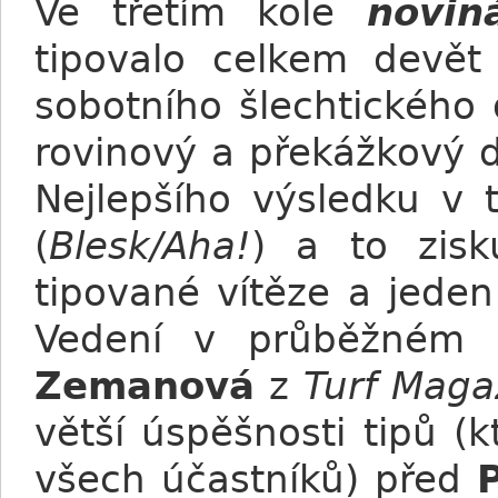
Ve třetím kole
novin
tipovalo celkem devět
sobotního šlechtického
rovinový a překážkový 
Nejlepšího výsledku v
(
Blesk/Aha!
) a to zisk
tipované vítěze a jede
Vedení v průběžném p
Zemanová
z
Turf Maga
větší úspěšnosti tipů 
všech účastníků) před