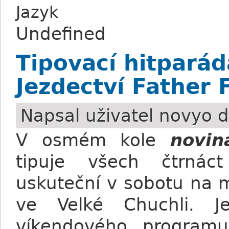
Jazyk
Undefined
Tipovací hitpará
Jezdectví Father F
Napsal uživatel
novyo
d
V osmém kole
novin
tipuje všech čtrnác
uskuteční v sobotu na 
ve Velké Chuchli. J
víkendového programu