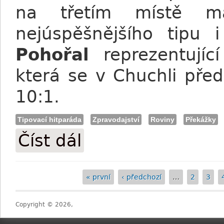
na třetím místě m
nejúspěšnějšího tipu
Pohořal
reprezentujíc
která se v Chuchli pře
10:1.
Tipovací hitparáda
Zpravodajství
Roviny
Překážky
Číst dál
Tipovací hitparáda: Výsledky III. kola
« první
‹ předchozí
…
2
3
Stránky
Copyright © 2026,