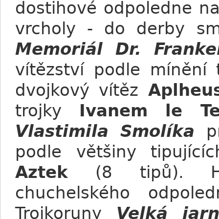
dostihové odpoledne 
vrcholy - do derby sm
Memoriál Dr. Franke
vítězství podle mínění 
dvojkový vítěz
Aplheu
trojky
Ivanem le Ter
Vlastimila Smolíka
pr
podle většiny tipující
Aztek
(8 tipů). Hl
chuchelského odpole
Trojkoruny
Velká jar