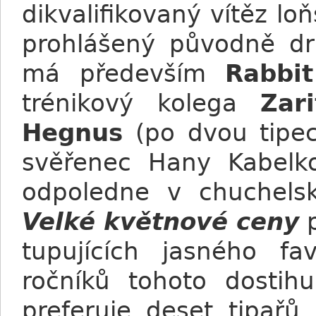
dikvalifikovaný vítěz l
prohlášený původně d
má především
Rabbi
trénikový kolega
Zari
Hegnus
(po dvou tipec
svěřenec Hany Kabel
odpoledne v chuchel
Velké květnové ceny
p
tupujících jasného fav
ročníků tohoto dosti
preferuje deset tipař