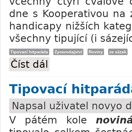
včechny čtyři cvalové 
dne s Kooperativou na z
handicapy nižších katego
všechny tipující (i sázejíc
Tipovací hitparáda
Zpravodajství
Roviny
ze sázek
Číst dál
Tipovací hitparáda: Čtyři handicapy po
Tipovací hitparád
Napsal uživatel
novyo
d
V pátém kole
novin