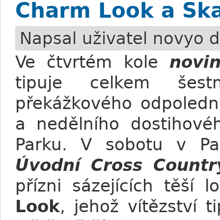
Charm Look a Sk
Napsal uživatel
novyo
d
Ve čtvrtém kole
novi
tipuje celkem šest
překážkového odpoledn
a nedělního dostihov
Parku. V sobotu v Pa
Úvodní Cross Countr
přízni sázejících těší
Look
, jehož vítězství t