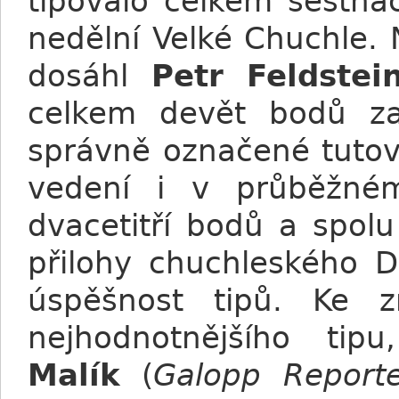
tipovalo celkem šestná
nedělní Velké Chuchle. 
dosáhl
Petr Feldstei
celkem devět bodů z
správně označené tutov
vedení i v průběžné
dvacetitří bodů a spol
přilohy chuchleského 
úspěšnost tipů. Ke 
nejhodnotnějšího ti
Malík
(
Galopp Report