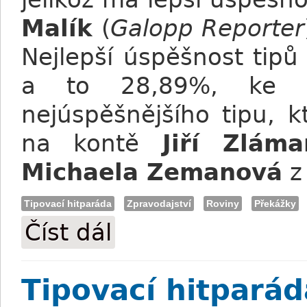
Malík
(
Galopp Reporter
Nejlepší úspěšnost tip
a to 28,89%, ke z
nejúspěšnějšího tipu, 
na kontě
Jiří Zláma
Michaela Zemanová
Tipovací hitparáda
Zpravodajství
Roviny
Překážky
Číst dál
Tipovací hitparáda: Výsledky IV. kola
Tipovací hitparád