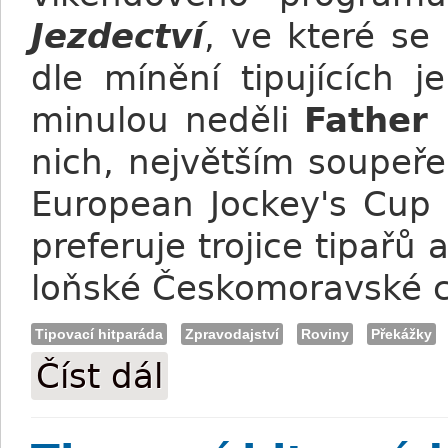
Jezdectví
, ve které se
dle mínění tipujících 
minulou neděli
Father 
nich, největším soupeř
European Jockey's Cup 
preferuje trojice tipařů
loňské Českomoravské 
Tipovací hitparáda
Zpravodajství
Roviny
Překážky
Číst dál
Tipovací hitparáda: Favoritem Ceny Jezde