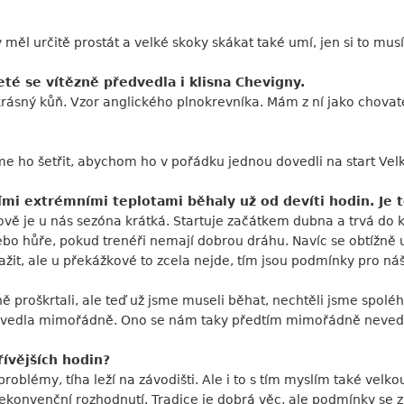
y měl určitě prostát a velké skoky skákat také umí, jen si to mus
té se vítězně předvedla i klisna Chevigny.
krásný kůň. Vzor anglického plnokrevníka. Mám z ní jako chovate
me ho šetřit, abychom ho v pořádku jednou dovedli na start Vel
cími extrémními teplotami běhaly už od devíti hodin. Je 
ově je u nás sezóna krátká. Startuje začátkem dubna a trvá do 
nebo hůře, pokud trenéři nemají dobrou dráhu. Navíc se obtížně
ažit, ale u překážkové to zcela nejde, tím jsou podmínky pro náš 
ě proškrtali, ale teď už jsme museli běhat, nechtěli jsme spoléha
povedla mimořádně. Ono se nám taky předtím mimořádně neved
řívějších hodin?
blémy, tíha leží na závodišti. Ale i to s tím myslím také velkou
ekonvenční rozhodnutí. Tradice je dobrá věc, ale podmínky se zm