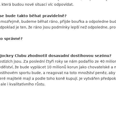
 která budou nové situaci víc odpovídat.
se bude takto běhat pravidelně?
Samozřejmě, budeme běhat ráno, přijde bouřka a odpoledne bude 
poklad je ten, že ráno jsou podmínky lepší než odpoledne, prot
ko správné?
 Jockey Clubu zhodnotil dosavadní dostihovou sezónu?
stizích jsou. Za poslední čtyři roky se nám podařilo ze 40 milio
dělství, že bude vyplácet 10 milionů korun jako chovatelské a
dostihovém sportu bude, a reagovat na toto množství peněz, aby
é majitelé mají a podle toho koně kupují. Je vytvářen předpok
le i kvalitativního růstu.