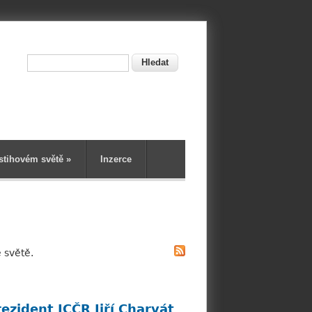
Hledat
ní
stihovém světě
»
Inzerce
 světě.
ezident JCČR Jiří Charvát