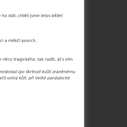
ho stát, chtěli jsme letos běžet
nci a měkčí povrch.
e něco tragického, tak radši, ať s ním
 nedostal (po škrtnutí kvůli zraněnému
ačil volný kůň, při Velké pardubické