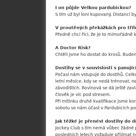
I on půjde Velkou pardubickou?
S tím už byl loni kupovaný. Distanci b
V proutěných překážkách pro tříle
Předně chci říci, že je to mimořádně 
A Doctor Risk?
Chtěli jsme ho dostat do krosů. Bude
Dostihy se v souvislosti s panují
Počasí nám vstupuje do dostihů. Celk
letní měsíce, kdy se nedá trénovat, 
závodištích. Rovinová se dá ještě zavl
člověk je víc pod stresem.
Při mítinku druhé kvalifikace jsme kon
sobotu se nám účast v Pardubicích 
Jak těžké je přenést dostihy do d
Jockey Club s tím nemá vůbec žádné pro
posledních letech vyžaduje přijímat n