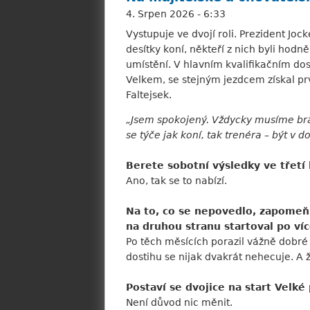
4. Srpen 2026 - 6:33
Vystupuje ve dvojí roli. Prezident Jo
desítky koní, někteří z nich byli hodně
umístění. V hlavním kvalifikačním do
Velkem, se stejným jezdcem získal prv
Faltejsek.
„Jsem spokojený. Vždycky musíme br
se týče jak koní, tak trenéra – být v d
Berete sobotní výsledky ve třetí 
Ano, tak se to nabízí.
Na to, co se nepovedlo, zapomeň
na druhou stranu startoval po v
Po těch měsících porazil vážně dobré k
dostihu se nijak dvakrát nehecuje. A 
Postaví se dvojice na start Velké
Není důvod nic měnit.