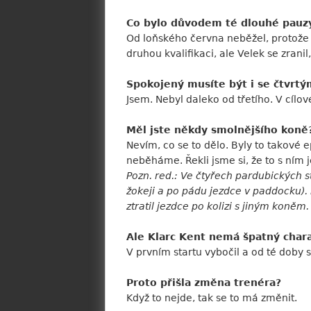
Co bylo důvodem té dlouhé pauzy
Od loňského června neběžel, protože j
druhou kvalifikaci, ale Velek se zranil
Spokojený musíte být i se čtvrt
Jsem. Nebyl daleko od třetího. V cílov
Měl jste někdy smolnějšího koně
Nevím, co se to dělo. Byly to takové ep
neběháme. Řekli jsme si, že to s ním 
Pozn. red.: Ve čtyřech pardubických s
žokeji a po pádu jezdce v paddocku). P
ztratil jezdce po kolizi s jiným koněm.
Ale Klarc Kent nemá špatný char
V prvním startu vybočil a od té doby s
Proto přišla změna trenéra?
Když to nejde, tak se to má změnit.