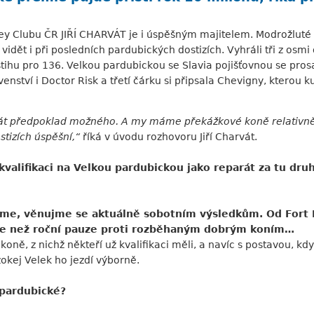
ckey Clubu ČR JIŘÍ CHARVÁT je i úspěšným majitelem. Modrožluté b
 vidět i při posledních pardubických dostizích. Vyhráli tři z osmi 
stihu pro 136. Velkou pardubickou se Slavia pojišťovnou se pro
enství i Doctor Risk a třetí čárku si připsala Chevigny, kterou 
át předpoklad možného. A my máme překážkové koně relativně
ostizích úspěšní,“
říká v úvodu rozhovoru Jiří Charvát.
kvalifikaci na Velkou pardubickou jako reparát za tu dru
me, věnujme se aktuálně sobotním výsledkům. Od Fort M
íce než roční pauze proti rozběhaným dobrým koním…
oně, z nichž někteří už kvalifikaci měli, a navíc s postavou, kd
žokej Velek ho jezdí výborně.
 pardubické?