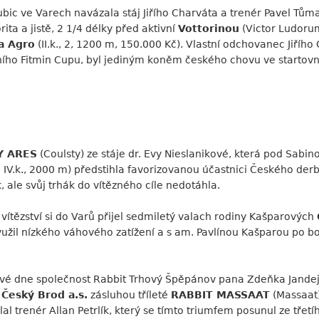
bic ve Varech navázala stáj Jiřího Charváta a trenér Pavel Tůma
rita a jistě, 2 1/4 délky před aktivní
Vottorinou
(Victor Ludorum)
a Agro
(II.k., 2, 1200 m, 150.000 Kč). Vlastní odchovanec Jiřího
šního Fitmin Cupu, byl jediným koněm českého chovu ve startovn
Y ARES
(Coulsty) ze stáje dr. Evy Nieslanikové, která pod Sabi
 IV.k., 2000 m) předstihla favorizovanou účastnici Českého der
, ale svůj trhák do vítězného cíle nedotáhla.
é vítězství si do Varů přijel sedmiletý valach rodiny Kašparových
využil nízkého váhového zatížení a s am. Pavlínou Kašparou po bo
hové dne společnost Rabbit Trhový Špěpánov pana Zdeňka Jandejs
 Český Brod a.s.
zásluhou tříleté
RABBIT MASSAAT
(Massaat)
dlal trenér Allan Petrlík, který se tímto triumfem posunul ze tř