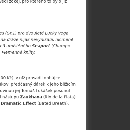
vedl žokej, pro kterého to bylo již
es (Gr.1) pro dvouleté Lucky Vega
 na dráze nijak nevynikala, nicméně
Gr.3 umístěného
Seaport
(Champs
ické Plemenné knihy.
000 Kč), v níž prosadil obhájce
íkovi předčasný dárek k jeho blížícím
 rovinou jej Tomáš Lukášek posunul
al nástupu
Zaukhana
(Rio de la Plata)
l
Dramatic Effect
(Bated Breath),