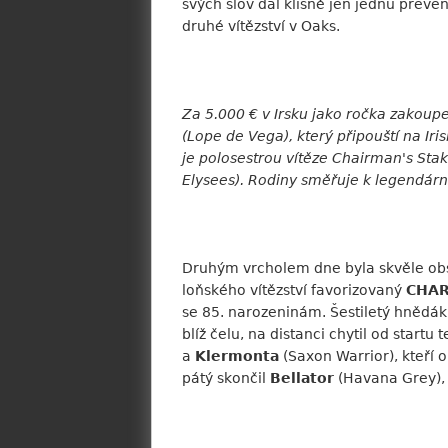
svých slov dal klisně jen jednu preven
druhé vítězství v Oaks.
Za 5.000 € v Irsku jako ročka zakou
(Lope de Vega), který připouští na Ir
je polosestrou vítěze Chairman's Stak
Elysees). Rodiny směřuje k legendár
Druhým vrcholem dne byla skvěle o
loňského vítězství favorizovaný
CHAR
se 85. narozeninám. Šestiletý hnědák 
blíž čelu, na distanci chytil od startu
a
Klermonta
(Saxon Warrior), kteří o
pátý skončil
Bellator
(Havana Grey), k