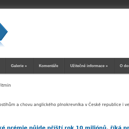
Vyhledává
Galerie
»
Komentáře
Užitečné informace
»
O do
Fitmin
ostihům a chovu anglického plnokrevníka v České republice i ve
é prémie půjde příští rok 10 miliónů, říká pr