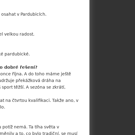
í osahat v Pardubicích.
l velkou radost.
ké pardubické.
to dobré řešení?
konce října. A do toho máme ještě
 udržuje překážková dráha na
sport těžší. A sezóna se zkrátí,
t na čtvrtou kvalifikaci. Takže ano, v
lo.
 potíž nemá. Ta tíha světa v
ěnily a to, co bylo tradiční, se musí