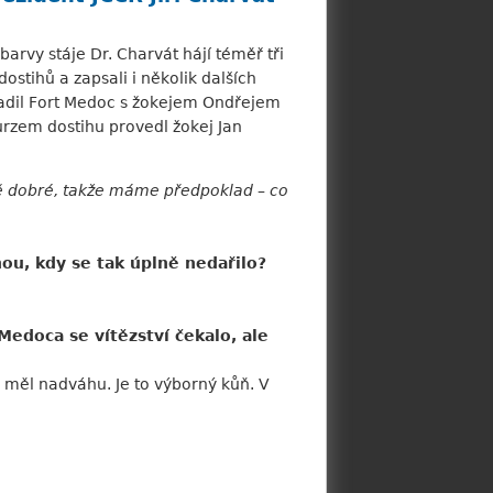
arvy stáje Dr. Charvát hájí téměř tři
dostihů a zapsali i několik dalších
sadil Fort Medoc s žokejem Ondřejem
kurzem dostihu provedl žokej Jan
 dobré, takže máme předpoklad – co
hou, kdy se tak úplně nedařilo?
edoca se vítězství čekalo, ale
y měl nadváhu. Je to výborný kůň. V