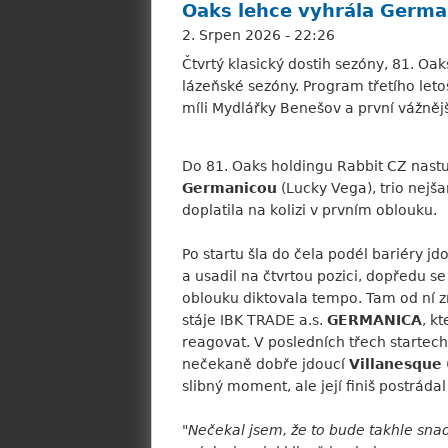
Oaks lehce vyhrála Germai
2. Srpen 2026 - 22:26
Čtvrtý klasický dostih sezóny, 81. Oa
lázeňské sezóny. Program třetího let
míli Mydlářky Benešov a první vážněj
Do 81. Oaks holdingu Rabbit CZ nast
Germanicou
(Lucky Vega), trio nejš
doplatila na kolizi v prvním oblouku.
Po startu šla do čela podél bariéry jd
a usadil na čtvrtou pozici, dopředu se
oblouku diktovala tempo. Tam od ní 
stáje IBK TRADE a.s.
GERMANICA
, k
reagovat. V posledních třech startech
nečekaně dobře jdoucí
Villanesque
slibný moment, ale její finiš postráda
"
Nečekal jsem, že to bude takhle sna