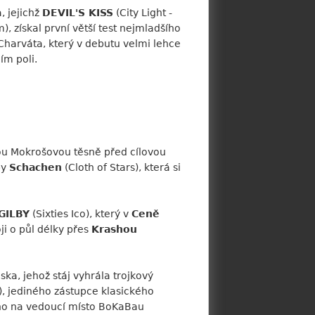
, jejichž
DEVIL'S KISS
(City Light -
, získal první větší test nejmladšího
 Charváta, který v debutu velmi lehce
ím poli.
nou Mokrošovou těsně před cílovou
by
Schachen
(Cloth of Stars), která si
GILBY
(Sixties Ico), který v
Ceně
ji o půl délky přes
Krashou
ka, jehož stáj vyhrála trojkový
, jediného zástupce klasického
etího na vedoucí místo BoKaBau