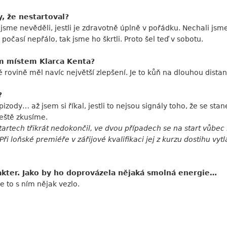
, že nestartoval?
sme nevěděli, jestli je zdravotně úplně v pořádku. Nechali jsme 
, počasí nepřálo, tak jsme ho škrtli. Proto šel teď v sobotu.
ým místem Klarca Kenta?
é rovině měl navíc největší zlepšení. Je to kůň na dlouhou dista
?
izody… až jsem si říkal, jestli to nejsou signály toho, že se stan
ještě zkusíme.
tartech třikrát nedokončil, ve dvou případech se na start vůbec
ři loňské premiéře v zářijové kvalifikaci jej z kurzu dostihu vytl
akter. Jako by ho doprovázela nějaká smolná energie…
e to s ním nějak vezlo.