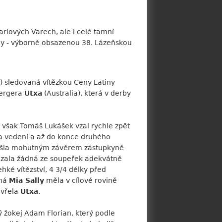
arlových Varech, ale i celé tamní
ihy - výborně obsazenou 38. Lázeňskou
 sledovaná vítězkou Ceny Latiny
bergera
Utxa
(Australia), která v derby
u však Tomáš Lukášek vzal rychle zpět
ala vedení a až do konce druhého
řišla mohutným závěrem zástupkyně
dokázala žádná ze soupeřek adekvátně
hké vítězství, 4 3/4 délky před
aná
Mia Sally
měla v cílové rovině
avřela
Utxa
.
ý žokej Adam Florian, který podle