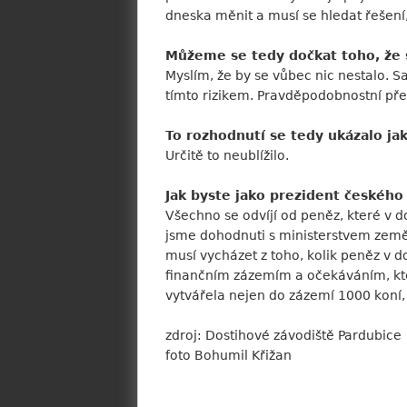
dneska měnit a musí se hledat řešení,
Můžeme se tedy dočkat toho, že 
Myslím, že by se vůbec nic nestalo. 
tímto rizikem. Pravděpodobnostní před
To rozhodnutí se tedy ukázalo ja
Určitě to neublížilo.
Jak byste jako prezident českého
Všechno se odvíjí od peněz, které v do
jsme dohodnuti s ministerstvem země
musí vycházet z toho, kolik peněz v 
finančním zázemím a očekáváním, kter
vytvářela nejen do zázemí 1000 koní, a
zdroj: Dostihové závodiště Pardubice
foto Bohumil Křižan