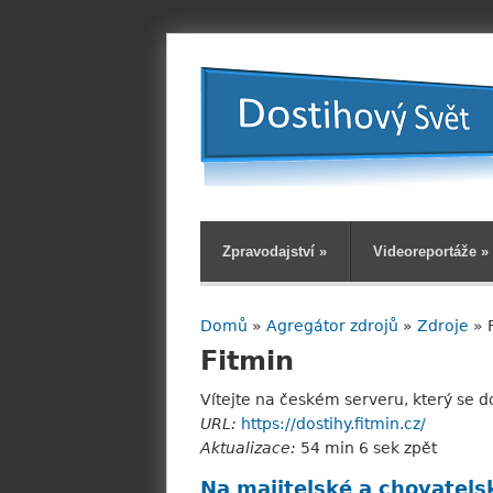
Zpravodajství
»
Videoreportáže
»
Domů
»
Agregátor zdrojů
»
Zdroje
» 
Jste zde
Fitmin
Vítejte na českém serveru, který se d
URL:
https://dostihy.fitmin.cz/
Aktualizace:
54 min 6 sek zpět
Na majitelské a chovatelsk