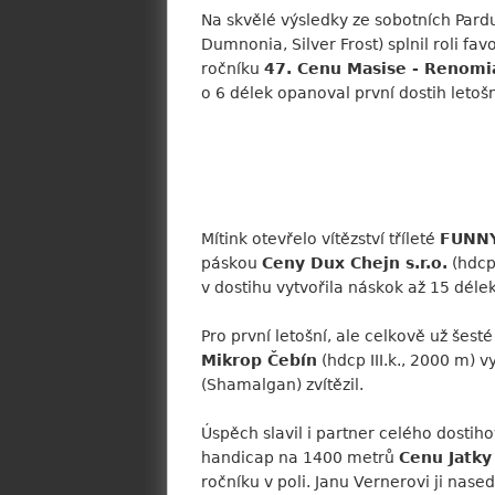
Na skvělé výsledky ze sobotních Pardu
Dumnonia, Silver Frost) splnil roli favo
ročníku
47. Cenu Masise - Renomi
o 6 délek opanoval první dostih leto
Mítink otevřelo vítězství tříleté
FUNN
páskou
Ceny Dux Chejn s.r.o.
(hdcp
v dostihu vytvořila náskok až 15 délek
Pro první letošní, ale celkově už šest
Mikrop Čebín
(hdcp III.k., 2000 m) 
(Shamalgan) zvítězil.
Úspěch slavil i partner celého dosti
handicap na 1400 metrů
Cenu Jatky
ročníku v poli. Janu Vernerovi ji nase