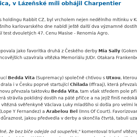
ca, v Lázeňské míli obhájil Charpentier
ks holdingu Rabbit CZ, byl vrcholem nejen nedělního mítinku v K
ošního karlovarského dne nabídl ještě další dva významné dost
ší test dvouletých 47. Cenu Masise - Renomia Agro.
upovala jako favoritka druhá z Českého derby
Mia Sally
(Goken)
ancovějších uzavírala vítězka Memoriálu JUDr. Otakara Franken
oucí
Bedda Vita
(Supremacy) společně chtivou s
Utxou
, ktero
 drala i v Česku poprvé startující
Chilada
(Iffraaj), která převz
znovu převzala taktovku
Bedda Vita
, tam však středem pole p
terá strávila poklidný dostih na páté příčce a na jejíž finiš ne
 vítězná svěřenkyně Václava Luky mladšího si došla pro velmi le
(Lope Y Fernandez) a
Arabelou Bel
(Inns Of Court). Favorizov
l důraznost, jakou předvedla v derby a skončila čtvrtá, tabuli uz
dné, že bez biče odejde od soupeřek
," komentoval triumf vítězn