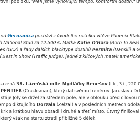
tivní pobídku. "
Měli jsme vyhovující tempo, komfortní dostih,
" u
pená
Germanica
pochází z úvodního ročníku vítěze Phoenix Stak
ish National Stud za 12.500 €. Matka
Katie O'Hara
(Born To Sea)
es (Gr.2) a řady dalších blacktype dostihů
Permita
(Dansili) a 
ní Best in Show (Traffic Judge), jedné z klíčových matek amer
bsazená
38. Lázeňská míle Mydlářky Benešov
(I.k., 3+, 220.
PENTIER
(Cracksman), který dal svému trenérovi Jaroslavu Drl
stáje Joly se držel za středem pole, ale v oblouku před cílovou
 tempo diktujícího
Dorzala
(Zelzal) a v posledních metrech odol
 krk a krátkou hlavu obsadili druhé a třetí místo. Čtvrtý finišova
terý však na startu ztratil přibližně 5 délek.