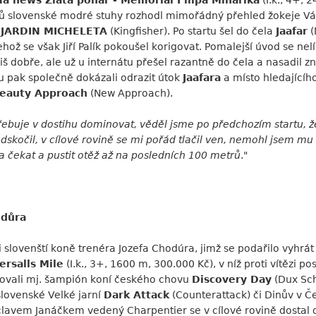
a news Zlatá pohár - Memoriál Filipa Minaříka
(I.k., 4+, 
tů slovenské modré stuhy rozhodl mimořádný přehled žokeje Vá
3
JARDIN MICHELETA
(Kingfisher). Po startu šel do čela
Jaafar
(
ehož se však Jiří Palík pokoušel korigovat. Pomalejší úvod se nelí
liš dobře, ale už u internátu přešel razantně do čela a nasadil 
u pak společně dokázali odrazit útok
Jaafara
a místo hledajícíh
eauty Approach
(New Approach).
třebuje v dostihu dominovat, věděl jsme po předchozím startu, že
dskočil, v cílové rovině se mi pořád tlačil ven, nemohl jsem m
a čekat a pustit otěž až na posledních 100 metrů
."
odůra
lovenští koně trenéra Jozefa Chodúra, jimž se podařilo vyhrát tř
ersalls Mile
(I.k., 3+, 1600 m, 300.000 Kč), v níž proti vítězi p
ovali mj. šampión koní českého chovu
Discovery Day
(Dux Sch
slovenské Velké jarní
Dark Attack
(Counterattack) či Dinův v Če
clavem Janáčkem vedený Charpentier se v cílové rovině dostal do