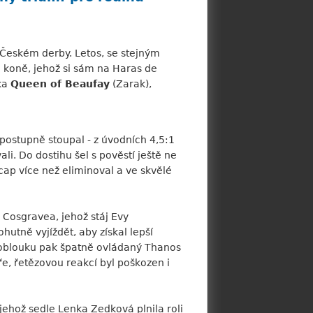
 v Českém derby. Letos, se stejným
koně, jehož si sám na Haras de
zka
Queen of Beaufay
(Zarak),
postupně stoupal - z úvodních 4,5:1
ali. Do dostihu šel s pověstí ještě ne
cap více než eliminoval a ve skvělé
 Cosgravea, jehož stáj Evy
ohutně vyjíždět, aby získal lepší
v oblouku pak špatně ovládaný Thanos
bře, řetězovou reakcí byl poškozen i
jehož sedle Lenka Zedková plnila roli