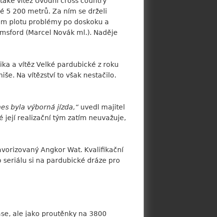
také vítěz Úvodní cross country
é 5 200 metrů. Za ním se drželi
vém plotu problémy po doskoku a
lmsford (Marcel Novák ml.). Naděje
nika a vítěz Velké pardubické z roku
e. Na vítězství to však nestačilo.
s byla výborná jízda,“
uvedl majitel
é její realizační tým zatím neuvažuje,
favorizovaný Angkor Wat. Kvalifikační
 seriálu si na pardubické dráze pro
ase, ale jako proutěnky na 3800