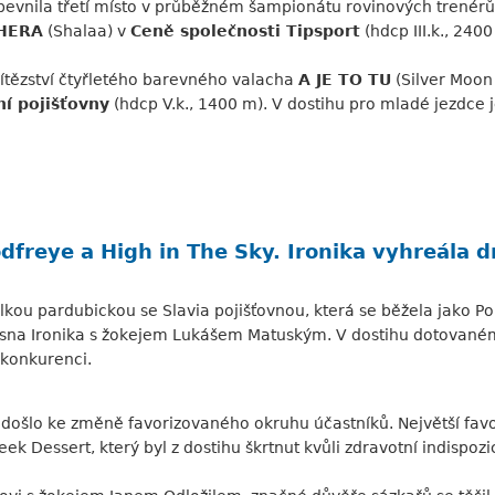
evnila třetí místo v průběžném šampionátu rovinových trenérů, 
HERA
(Shalaa) v
Ceně společnosti Tipsport
(hdcp III.k., 24
ítězství čtyřletého barevného valacha
A JE TO TU
(Silver Moon 
ní pojišťovny
(hdcp V.k., 1400 m). V dostihu pro mladé jezdce 
freye a High in The Sky. Ironika vyhreála dr
lkou pardubickou se Slavia pojišťovnou, která se běžela jako Po
klisna Ironika s žokejem Lukášem Matuským. V dostihu dotované
konkurenci.
 došlo ke změně favorizovaného okruhu účastníků. Největší fav
ek Dessert, který byl z dostihu škrtnut kvůli zdravotní indispozic