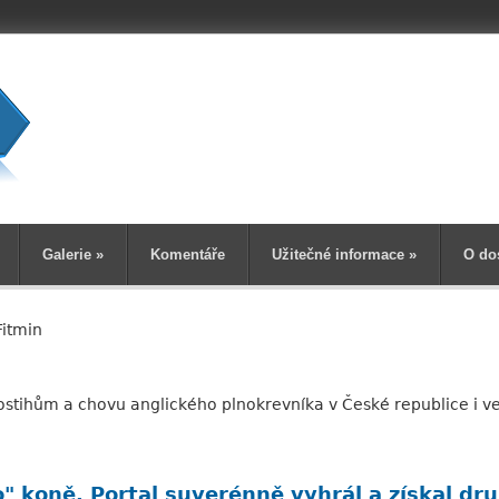
Vyhledává
Galerie
»
Komentáře
Užitečné informace
»
O do
Fitmin
ostihům a chovu anglického plnokrevníka v České republice i ve
" koně. Portal suverénně vyhrál a získal dru