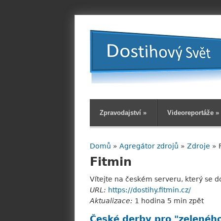
Zpravodajství
»
Videoreportáže
»
Domů
»
Agregátor zdrojů
»
Zdroje
» 
Jste zde
Fitmin
Vítejte na českém serveru, který se d
URL:
https://dostihy.fitmin.cz/
Aktualizace:
1 hodina 5 min zpět
České derby pro "zeleného