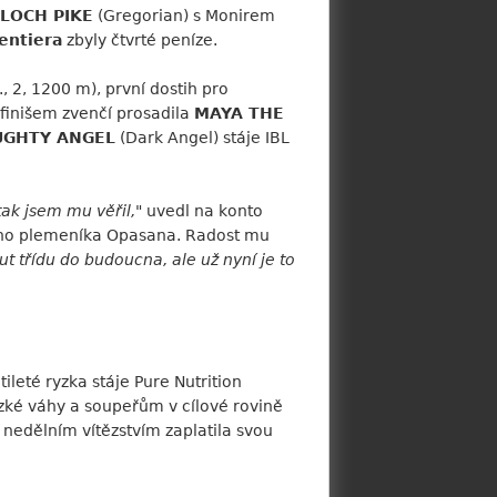
LOCH PIKE
(Gregorian) s Monirem
entiera
zbyly čtvrté peníze.
k., 2, 1200 m), první dostih pro
 finišem zvenčí prosadila
MAYA THE
UGHTY ANGEL
(Dark Angel) stáje IBL
tak jsem mu věřil,
" uvedl na konto
ckého plemeníka Opasana. Radost mu
ut třídu do budoucna, ale už nyní je to
ileté ryzka stáje Pure Nutrition
ízké váhy a soupeřům v cílové rovině
 nedělním vítězstvím zaplatila svou