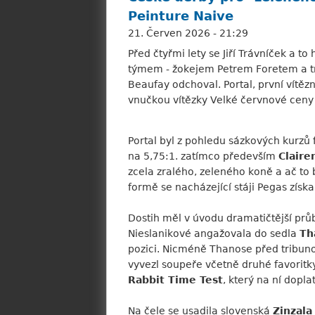
Peinture Naive
21. Červen 2026 - 21:29
Před čtyřmi lety se Jiří Trávníček a t
týmem - žokejem Petrem Foretem a tr
Beaufay odchoval. Portal, první vítězn
vnučkou vítězky Velké červnové ceny
Portal byl z pohledu sázkových kurzů
na 5,75:1. zatímco především
Clair
zcela zralého, zeleného koně a ač to 
formě se nacházející stáji Pegas získ
Dostih měl v úvodu dramatičtější prů
Nieslanikové angažovala do sedla
Th
pozici. Nicméně Thanose před tribuno
vyvezl soupeře včetně druhé favoritky
Rabbit Time Test
, který na ní doplat
Na čele se usadila slovenská
Zinzala