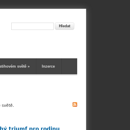
Hledat
ní
stihovém světě
»
Inzerce
 světě.
hý triumf pro rodinu