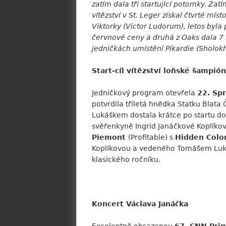
zatím dala tři startující potomky. Zatí
vítězství v St. Leger získal čtvrté m
Viktorky (Victor Ludorum), letos byl
červnové ceny a druhá z Oaks dala 7 s
jedničkách umístění Pikardie (Sholo
Start-cíl vítězství loňské šampió
Jedničkový program otevřela
22. Sp
potvrdila tříletá hnědka Statku Blata 
Lukáškem dostala krátce po startu do
svěřenkyně Ingrid Janáčkové Koplíkové
Piemont
(Profitable) s
Hidden Colo
Koplíkovou a vedeného Tomášem Lukáške
klasického ročníku.
Koncert Václava Janáčka