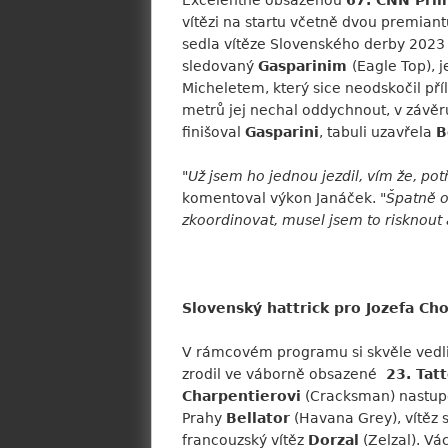
Excelentně obsazenou
67. CNN Prim
vítězi na startu včetně dvou premian
sedla vítěze Slovenského derby 202
sledovaný
Gasparinim
(Eagle Top), j
Micheletem, který sice neodskočil pří
metrů jej nechal oddychnout, v závěr
finišoval
Gasparini
, tabuli uzavřela
B
"
Už jsem ho jednou jezdil, vím že, po
komentoval výkon Janáček. "
Špatně o
zkoordinovat, musel jsem to risknout 
Slovenský hattrick pro Jozefa Ch
V rámcovém programu si skvěle vedli s
zrodil ve váborně obsazené
23. Tatt
Charpentierovi
(Cracksman) nastup
Prahy
Bellator
(Havana Grey), vítěz 
francouzský vítěz
Dorzal
(Zelzal). Vá