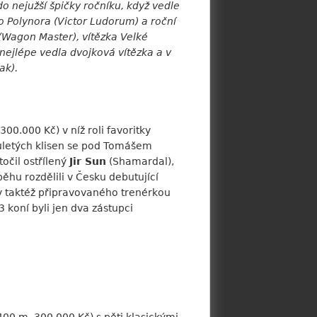
 do nejužší špičky ročníku, když vedle
ho Polynora (Victor Ludorum) a roční
(Wagon Master), vítězka Velké
 nejlépe vedla dvojková vítězka a v
ak).
300.000 Kč) v níž roli favoritky
uletých klisen se pod Tomášem
očil ostřílený
Jir Sun
(Shamardal),
ěhu rozdělili v Česku debutující
 taktéž připravovaného trenérkou
 koní byli jen dva zástupci