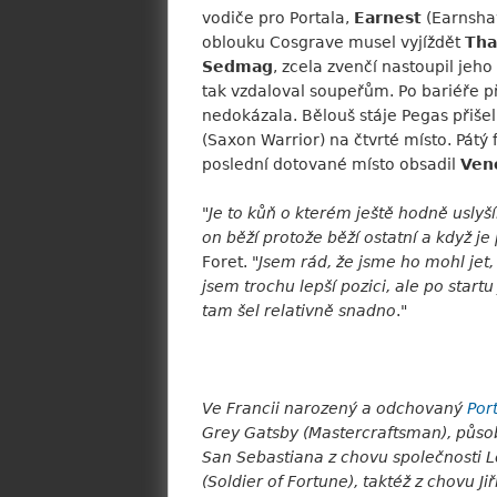
vodiče pro Portala,
Earnest
(Earnsha
oblouku Cosgrave musel vyjíždět
Tha
Sedmag
, zcela zvenčí nastoupil jeh
tak vzdaloval soupeřům. Po bariéře p
nedokázala. Bělouš stáje Pegas přiše
(Saxon Warrior) na čtvrté místo. Pátý 
poslední dotované místo obsadil
Ven
"Je to kůň o kterém ještě hodně uslyš
on běží protože běží ostatní a když j
Foret. "
Jsem rád, že jsme ho mohl je
jsem trochu lepší pozici, ale po star
tam šel relativně snadno
."
Ve Francii narozený a odchovaný
Por
Grey Gatsby (Mastercraftsman), působí
San Sebastiana z chovu společnosti L
(Soldier of Fortune), taktéž z chovu Ji