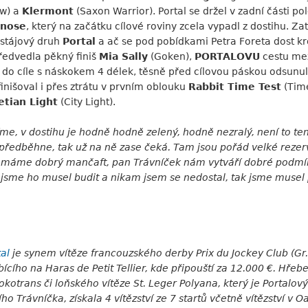
w) a
Klermont
(Saxon Warrior). Portal se držel v zadní části p
nose
, který na začátku cílové roviny zcela vypadl z dostihu. Za
o stájový druh
Portal
a ač se pod pobídkami Petra Foreta dost kr
ředvedla pěkný finiš
Mia Sally
(Goken),
PORTALOVU
cestu mez
l do cíle s náskokem 4 délek, těsně před cílovou páskou odsunu
finišoval i přes ztrátu v prvním oblouku
Rabbit Time Test
(Time
etian Light
(City Light).
íme, v dostihu je hodně hodně zelený, hodně nezralý, není to ten
e předběhne, tak už na ně zase čeká. Tam jsou pořád velké rezer
t, máme dobrý mančaft, pan Trávníček nám vytváří dobré podmín
tu jsme ho musel budit a nikam jsem se nedostal, tak jsme musel 
tal
je synem vítěze francouzského derby Prix du Jockey Club (Gr.
cího na Haras de Petit Tellier, kde připouští za 12.000 €. Hřebe
okotrans či loňského vítěze St. Leger Polyana, který je Portal
řího Trávníčka, získala 4 vítězství ze 7 startů včetně vítězství v