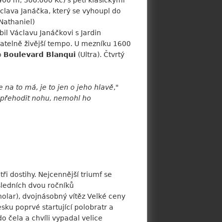
2400 m, 300.000 Kč) s pěti klasickými
clava Janáčka, který se vyhoupl do
Nathaniel)
bil Václavu Janáčkovi s Jardin
znatelně živější tempo. U mezníku 1600
o
Boulevard Blanqui
(Ultra). Čtvrtý
 na to má, je to jen o jeho hlavě
,"
u přehodit nohu, nemohl ho
i dostihy. Nejcennější triumf se
osledních dvou ročníků
olar), dvojnásobný vítěz Velké ceny
sku poprvé startující polobratr a
 čela a chvíli vypadal velice