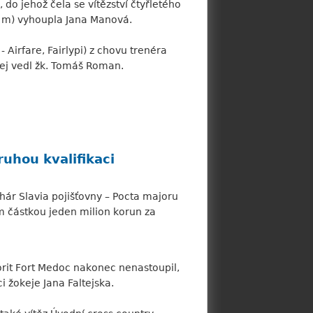
do jehož čela se vítězství čtyřletého
00 m) vyhoupla Jana Manová.
- Airfare, Fairlypi) z chovu trenéra
jej vedl žk. Tomáš Roman.
uhou kvalifikaci
hár Slavia pojišťovny – Pocta majoru
m částkou jeden milion korun za
orit Fort Medoc nakonec nenastoupil,
i žokeje Jana Faltejska.