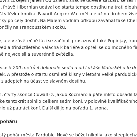
ovi s žokejem Janem Odložilem, značné důvěře sázkařů se těšil 
 Právě Hibernian udával od startu tempo dostihu na trati dlouh
ší vítězka Ironika. Favorit Angkor Wat měl ale už na druhém ži
ticky po celý dostih. Na Malém vodním příkopu zaváhal také Che
skončily na Francouzském skoku.
e, ale v závěrečné fázi se začínali prosazovat také Popinjay, Iro
a třináctiletého valacha k bariéře a opřeli se do mocného finiš
ně nejvíce sil a suverénně zvítězila.
ce 5 200 metrů jí dokonale sedla a od Lukáše Matuského to dne
ček. A přestože o startu osmileté klisny v letošní Velké pardubick
 z adeptek na účast ve slavném dostihu.
, čtvrtý skončil Cuwall (ž. Jakub Kocman) a páté místo obsadil 
é tentokrát splnilo celkem sedm koní, v polovině kvalifikačního
o už patnáct koní. Další díl je na pořadu 1. srpna.
 poháru
latý pohár města Pardubic. Nově se běžel nikoliv jako steeplech