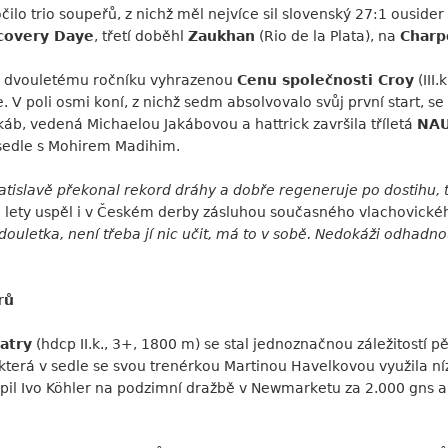
ilo trio soupeřů, z nichž měl nejvíce sil slovenský 27:1 ousider
covery Daye
, třetí doběhl
Zaukhan
(Rio de la Plata), na
Charp
e, dvouletému ročníku vyhrazenou
Cenu společnosti Croy
(III.
 V poli osmi koní, z nichž sedm absolvovalo svůj první start, se
akáb, vedená Michaelou Jakábovou a hattrick završila tříletá
NA
v sedle s Mohirem Madihim.
ratislavě překonal rekord dráhy a dobře regeneruje po dostihu, 
sti lety uspěl i v Českém derby zásluhou současného vlachovi
 douletka, není třeba jí nic učit, má to v sobě. Nedokáži odhadno
rů
atry
(hdcp II.k., 3+, 1800 m) se stal jednoznačnou záležitostí pět
která v sedle se svou trenérkou Martinou Havelkovou využila n
upil Ivo Köhler na podzimní dražbě v Newmarketu za 2.000 gns a