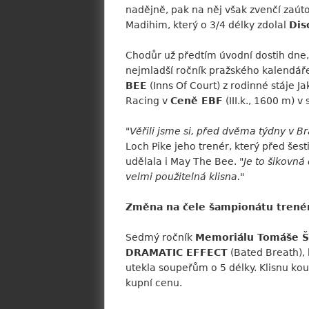
nadějně, pak na něj však zvenčí zaútoč
Madihim, který o 3/4 délky zdolal
Dis
Chodůr už předtím úvodní dostih dn
nejmladší ročník pražského kalendáře.
BEE
(Inns Of Court) z rodinné stáje J
Racing v
Ceně EBF
(III.k., 1600 m) 
"
Věřili jsme si, před dvěma týdny v B
Loch Pike jeho trenér, který před še
udělala i May The Bee. "
Je to šikovná
velmi použitelná klisna.
"
Změna na čele šampionátu trené
Sedmý ročník
Memoriálu Tomáše Š
DRAMATIC EFFECT
(Bated Breath), 
utekla soupeřům o 5 délky. Klisnu ko
kupní cenu.