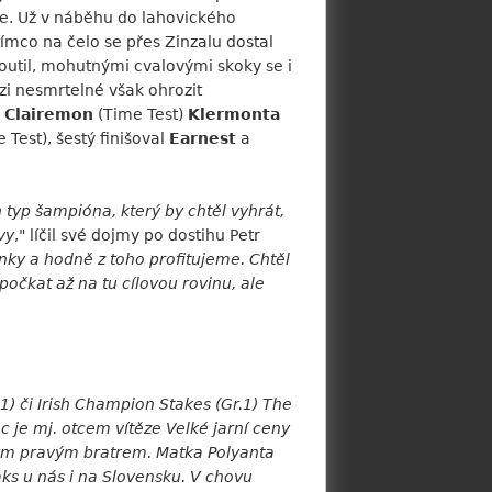
ole. Už v náběhu do lahovického
tímco na čelo se přes Zinzalu dostal
outil, mohutnými cvalovými skoky se i
i nesmrtelné však ohrozit
l
Clairemon
(Time Test)
Klermonta
 Test), šestý finišoval
Earnest
a
 typ šampióna, který by chtěl vyhrát,
vy
," líčil své dojmy po dostihu Petr
ky a hodně z toho profitujeme. Chtěl
počkat až na tu cílovou rovinu, ale
1) či Irish Champion Stakes (Gr.1) The
c je mj. otcem vítěze Velké jarní ceny
ovým pravým bratrem. Matka Polyanta
 Oaks u nás i na Slovensku. V chovu