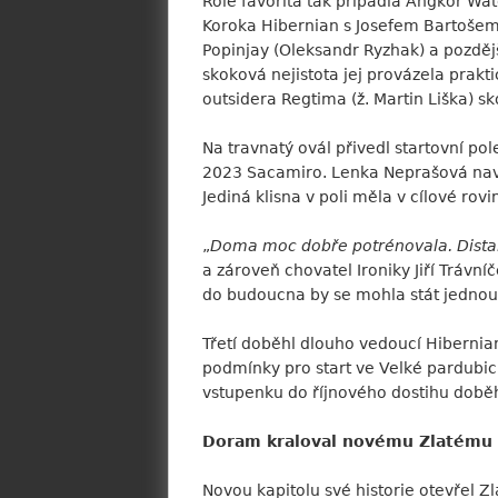
Role favorita tak připadla Angkor Wat
Koroka Hibernian s Josefem Bartošem.
Popinjay (Oleksandr Ryzhak) a pozděj
skoková nejistota jej provázela prak
outsidera Regtima (ž. Martin Liška) 
Na travnatý ovál přivedl startovní pol
2023 Sacamiro. Lenka Neprašová navedl
Jediná klisna v poli měla v cílové rovi
„
Doma moc dobře potrénovala. Distan
a zároveň chovatel Ironiky Jiří Trávní
do budoucna by se mohla stát jednou
Třetí doběhl dlouho vedoucí Hibernian
podmínky pro start ve Velké pardubick
vstupenku do říjnového dostihu doběhl
Doram kraloval novému Zlatému
Novou kapitolu své historie otevřel Z