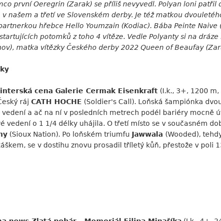
mco první Oeregrin (Zarak) se příliš nevyvedl. Polyan loni patřil
ísto v našem a třetí ve Slovenském derby. Je též matkou dvouleté
a partnerkou hřebce Hello Youmzain (Kodiac). Bába Peinte Naive 
tartujících potomků z toho 4 vítěze. Vedle Polyanty si na dráze
khov), matka vítězky Českého derby 2022 Queen of Beaufay (Zar
nky
rinterská cena Galerie Cermak Eisenkraft
(I.k., 3+, 1200 m, 
Český ráj
CATH HOCHE
(Soldier's Call). Loňská šampiónka dvo
 vedení a ač na ní v posledních metrech podél bariéry mocně út
 vedení o 1 1/4 délky uhájila. O třetí místo se v současném dob
ny
(Sioux Nation). Po loňském triumfu
Jawwala
(Wooded), tehdy
m, se v dostihu znovu prosadil tříletý kůň, přestože v poli 13