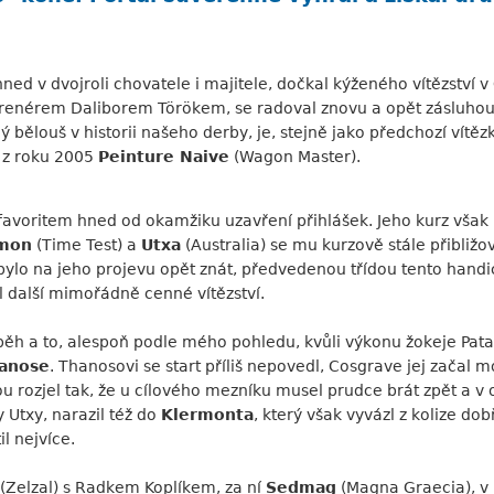
o hned v dvojroli chovatele i majitele, dočkal kýženého vítězství
enérem Daliborem Törökem, se radoval znovu a opět zásluhou 
ý bělouš v historii našeho derby, je, stejně jako předchozí vítě
 z roku 2005
Peinture Naive
(Wagon Master).
 favoritem hned od okamžiku uzavření přihlášek. Jeho kurz však 
emon
(Time Test) a
Utxa
(Australia) se mu kurzově stále přibližov
bylo na jeho projevu opět znát, předvedenou třídou tento handi
al další mimořádně cenné vítězství.
běh a to, alespoň podle mého pohledu, kvůli výkonu žokeje Pata
anose
. Thanosovi se start příliš nepovedl, Cosgrave jej začal m
u rozjel tak, že u cílového mezníku musel prudce brát zpět a 
 Utxy, narazil též do
Klermonta
, který však vyvázl z kolize do
il nejvíce.
(Zelzal) s Radkem Koplíkem, za ní
Sedmag
(Magna Graecia), v 