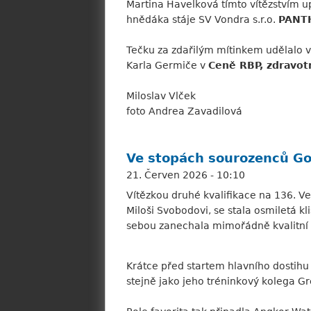
Martina Havelková tímto vítězstvím up
hnědáka stáje SV Vondra s.r.o.
PANT
Tečku za zdařilým mítinkem udělalo v
Karla Germiče v
Ceně RBP, zdravot
Miloslav Vlček
foto Andrea Zavadilová
Ve stopách sourozenců God
21. Červen 2026 - 10:10
Vítězkou druhé kvalifikace na 136. Ve
Miloši Svobodovi, se stala osmiletá 
sebou zanechala mimořádně kvalitní 
Krátce před startem hlavního dostihu
stejně jako jeho tréninkový kolega Gre