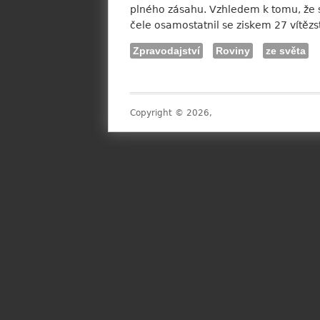
plného zásahu. Vzhledem k tomu, že se
čele osamostatnil se ziskem 27 vítěz
Zpravodajství
Roviny
ze světa
Copyright © 2026,