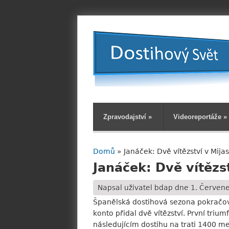
Zpravodajství
»
Videoreportáže
»
Domů
» Janáček: Dvě vítězství v Mijas
Jste zde
Janáček: Dvě vítězst
Napsal uživatel
bdap
dne 1. Červene
Španělská dostihová sezona pokračoval
konto přidal dvě vítězství. První triu
následujícím dostihu na trati 1400 me