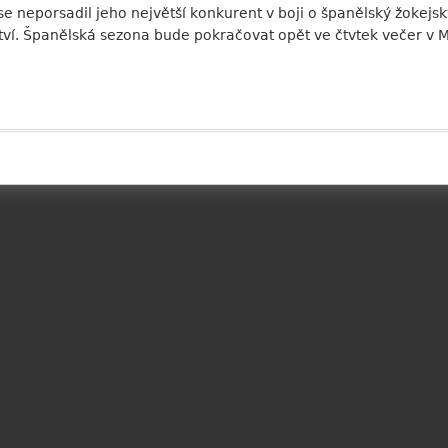
 neporsadil jeho největší konkurent v boji o španělský žokejský
ství. Španělská sezona bude pokračovat opět ve čtvtek večer v 