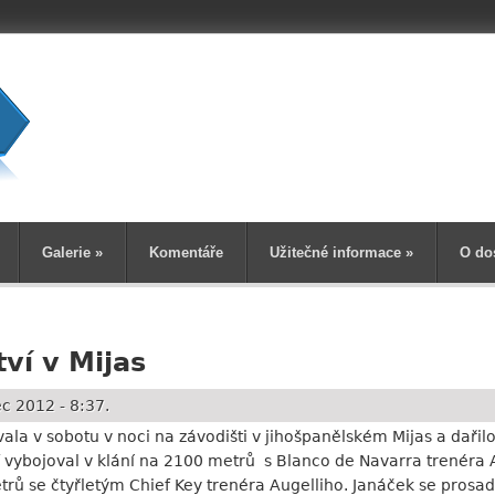
Vyhledává
Galerie
»
Komentáře
Užitečné informace
»
O do
ví v Mijas
c 2012 - 8:37.
a v sobotu v noci na závodišti v jihošpanělském Mijas a dařilo
mf vybojoval v klání na 2100 metrů s Blanco de Navarra trenéra A
trů se čtyřletým Chief Key trenéra Augelliho. Janáček se prosa