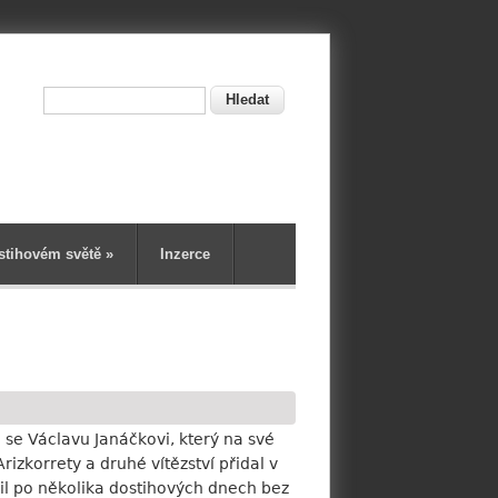
Hledat
ní
stihovém světě
»
Inzerce
 se Václavu Janáčkovi, který na své
rizkorrety a druhé vítězství přidal v
dil po několika dostihových dnech bez