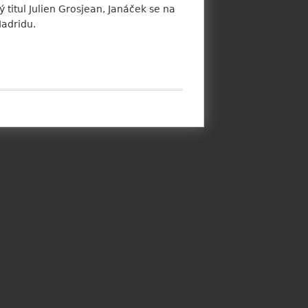
 titul Julien Grosjean, Janáček se na
Madridu.