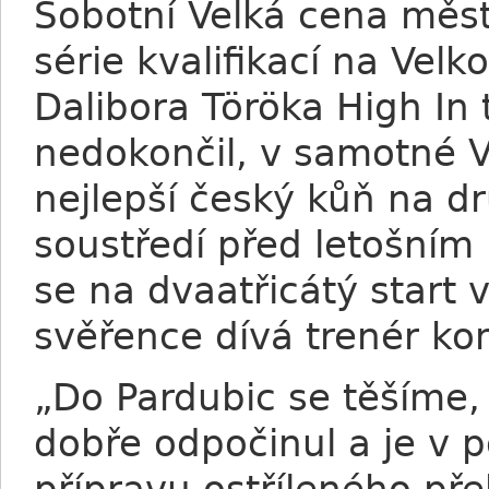
Sobotní Velká cena měst
série kvalifikací na Vel
Dalibora Töröka High In 
nedokončil, v samotné Ve
nejlepší český kůň na d
soustředí před letošním
se na dvaatřicátý start 
svěřence dívá trenér ko
„Do Pardubic se těšíme, 
dobře odpočinul a je v p