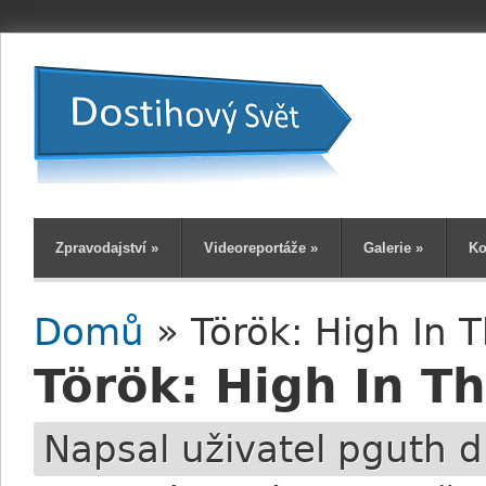
Zpravodajství
»
Videoreportáže
»
Galerie
»
Ko
Domů
» Török: High In T
Jste zde
Török: High In Th
Napsal uživatel
pguth
d