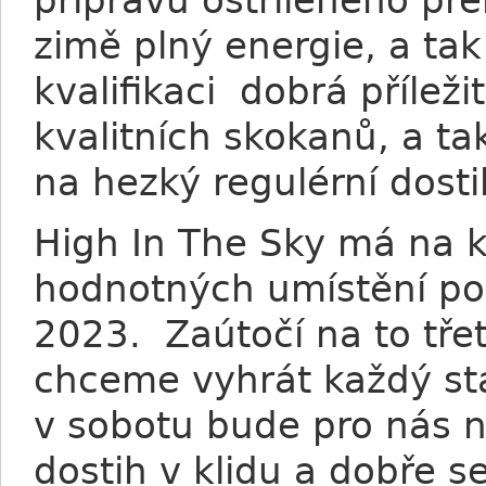
přípravu ostříleného př
zimě plný energie, a tak 
kvalifikaci dobrá příleži
kvalitních skokanů, a ta
na hezký regulérní dosti
High In The Sky má na k
hodnotných umístění pou
2023. Zaútočí na to tře
chceme vyhrát každý sta
v sobotu bude pro nás ne
dostih v klidu a dobře 