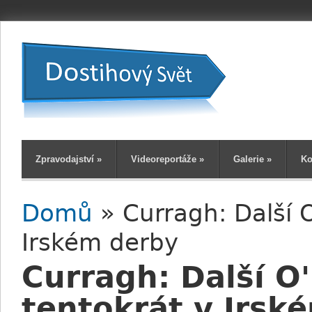
Zpravodajství
»
Videoreportáže
»
Galerie
»
Ko
Domů
» Curragh: Další 
Jste zde
Irském derby
Curragh: Další O
tentokrát v Irsk