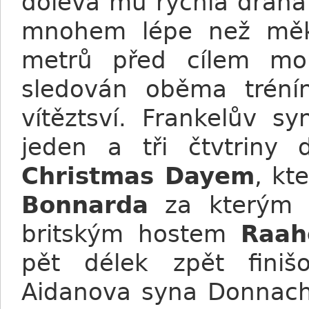
doleva mu rychlá dráhá
mnohem lépe než měk
metrů před cílem mo
sledován oběma trénín
vítěztsví. Frankelův s
jeden a tři čtvtriny
Christmas Dayem
, kt
Bonnarda
za kterým z
britským hostem
Raa
pět délek zpět fini
Aidanova syna Donnach