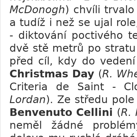
McDonogh
) chvíli trva
a tudíž i než se ujal ro
- diktování poctivého 
dvě stě metrů po strat
před cíl, kdy do veden
Christmas Day
(
R. Wh
Criteria de Saint - 
Lordan
). Ze středu pole
Benvenuto Cellini
(
R.
neměl žádné problém