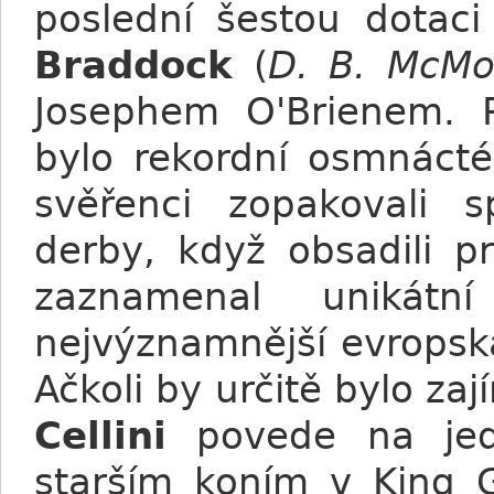
poslední šestou dotaci
Braddock
(
D. B. McMo
Josephem O'Brienem. 
bylo rekordní osmnácté
svěřenci zopakovali s
derby, když obsadili p
zaznamenal unikátní
nejvýznamnější evropsk
Ačkoli by určitě bylo za
Cellini
povede na jede
starším koním v King G