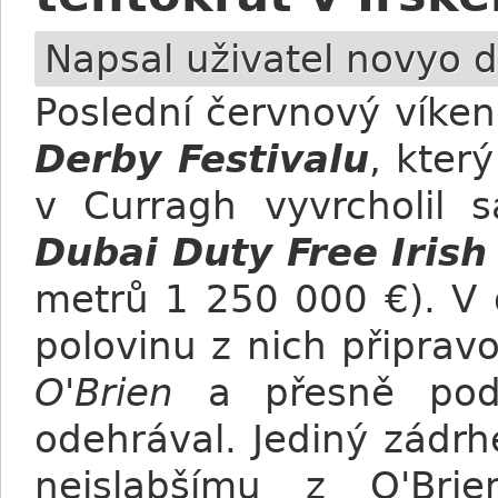
Napsal uživatel
novyo
d
Poslední červnový víken
Derby Festivalu
, kter
v Curragh vyvrcholil
Dubai Duty Free Irish
metrů 1 250 000 €). V 
polovinu z nich připrav
O'Brien
a přesně podl
odehrával. Jediný zádrh
nejslabšímu z O'Bri