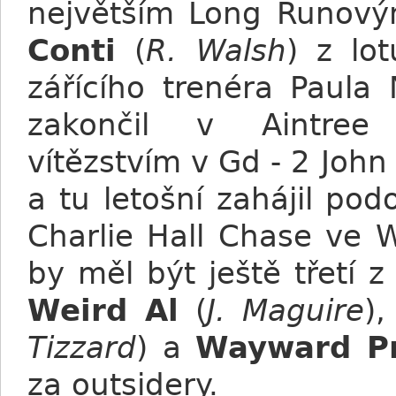
největším Long Runov
Conti
(
R. Walsh
) z lo
zářícího trenéra Paula
zakončil v Aintree 
vítězstvím v Gd - 2 Joh
a tu letošní zahájil p
Charlie Hall Chase ve 
by měl být ještě třetí 
Weird Al
(
J. Maguire
)
Tizzard
) a
Wayward Pr
za outsidery.