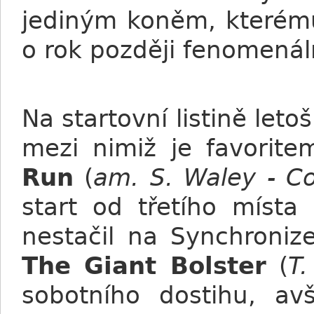
jediným koněm, kterému
o rok později fenomenáln
Na startovní listině leto
mezi nimiž je favorit
Run
(
am. S. Waley - C
start od třetího místa
nestačil na Synchroniz
The Giant Bolster
(
T
sobotního dostihu, av