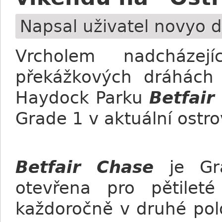
Napsal uživatel
novyo
d
Vrcholem nadcházej
překážkových dráhách
Haydock Parku
Betfair
Grade 1 v aktuální ostr
Betfair Chase
je Gr
otevřena pro pětilet
každoročně v druhé pol