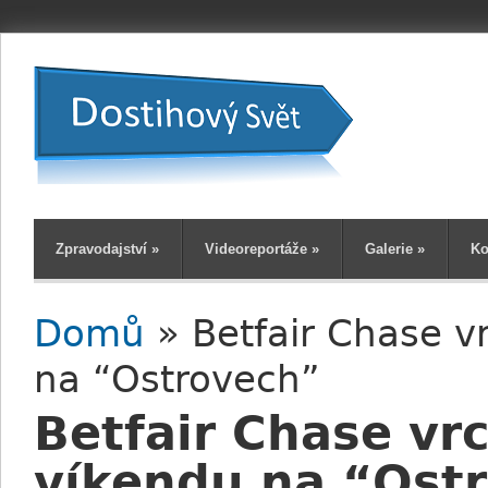
Zpravodajství
»
Videoreportáže
»
Galerie
»
Ko
Domů
» Betfair Chase v
Jste zde
na “Ostrovech”
Betfair Chase vr
víkendu na “Ost