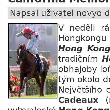
Napsal uživatel
novyo
d
V neděli r
Hongkongu
Hong Kong
tradičním
H
obhajoby lo
tým okolo 
Největšího
Cadeaux
(n