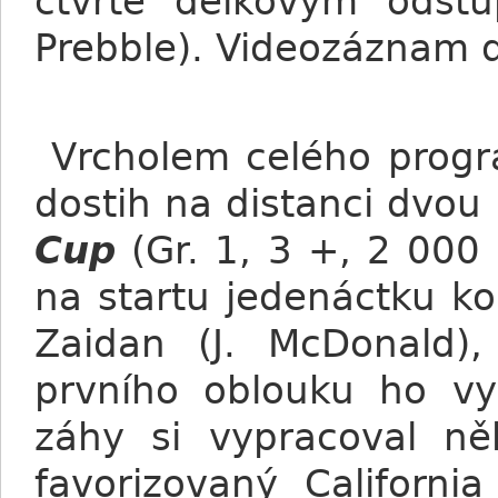
čtvrtě délkovým odst
Prebble). Videozáznam 
Vrcholem celého progra
dostih na distanci dvou
Cup
(Gr. 1, 3 +, 2 000
na startu jedenáctku kon
Zaidan (J. McDonald)
prvního oblouku ho vys
záhy si vypracoval ně
favorizovaný Californi