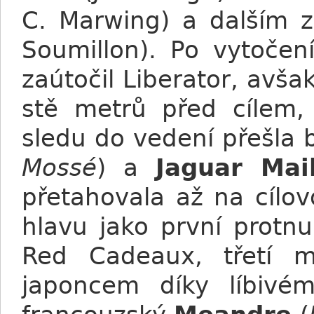
C. Marwing) a dalším z
Soumillon). Po vytočen
zaútočil Liberator, avša
stě metrů před cílem
sledu do vedení přešla b
Mossé
) a
Jaguar Mai
přetahovala až na cílo
hlavu jako první protn
Red Cadeaux, třetí 
japoncem díky líbivém