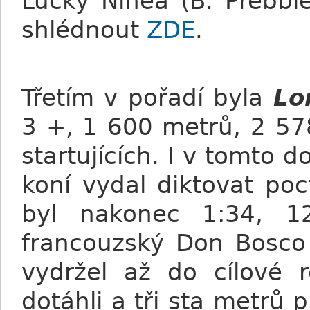
Lucky Ninea (B. Prebbl
shlédnout
ZDE
.
Třetím v pořadí byla
Lon
3 +, 1 600 metrů, 2 57
startujících. I v tomto d
koní vydal diktovat po
byl nakonec 1:34, 12
francouzský Don Bosco 
vydržel až do cílové 
dotáhli a tři sta metrů 