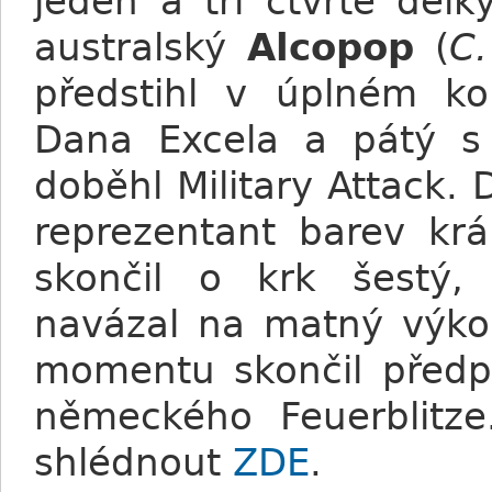
jeden a tři čtvrtě délk
australský
Alcopop
(
C.
předstihl v úplném kon
Dana Excela a pátý s
doběhl Military Attack. D
reprezentant barev krá
skončil o krk šestý,
navázal na matný výkon
momentu skončil předpo
německého Feuerblitz
shlédnout
ZDE
.