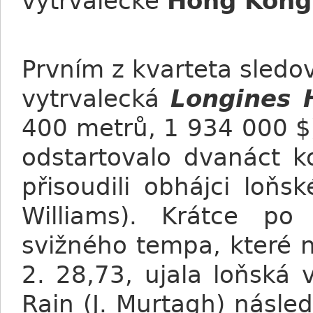
vytrvalecké
Hong Kong
Prvním z kvarteta sledo
vytrvalecká
Longines 
400 metrů, 1 934 000 $
odstartovalo dvanáct ko
přisoudili obhájci loňs
Williams). Krátce po
svižného tempa, které 
2. 28,73, ujala loňská
Rain (J. Murtagh) násl