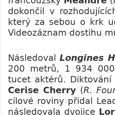
francouzský
Meandre
(
dokončil v rozhodujícíc
který za sebou o krk u
Videozáznam dostihu m
Následoval
Longines H
200 metrů, 1 934 000 
tucet aktérů. Diktování
Cerise Cherry
(
R. Four
cílové roviny přidal Le
následovala dvojice
Lo