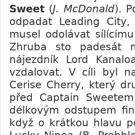
Sweet
(
J. McDonald
). P
odpadat Leading City,
musel odolávat sílícím
Zhruba sto padesát 
nájezdník Lord Kanalo
vzdalovat. V cíli byl 
Cerise Cherry, který dr
před Captain Sweetem,
délkovým odstupem fin
když o krátkou hlavu po