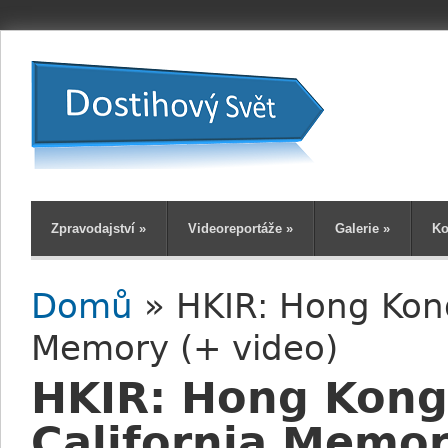
Zpravodajství
»
Videoreportáže
»
Galerie
»
Ko
Domů
» HKIR: Hong Kong
Jste zde
Memory (+ video)
HKIR: Hong Kong
California Memor