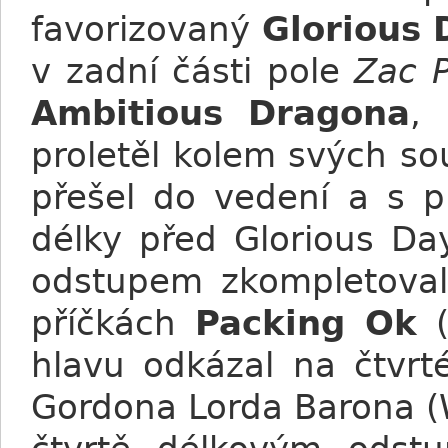
favorizovaný
Glorious 
v zadní části pole
Zac 
Ambitious Dragona
,
proletěl kolem svých s
přešel do vedení a s p
délky před Glorious Da
odstupem zkompletova
příčkách
Packing Ok
hlavu odkázal na čtvrt
Gordona Lorda Barona (W