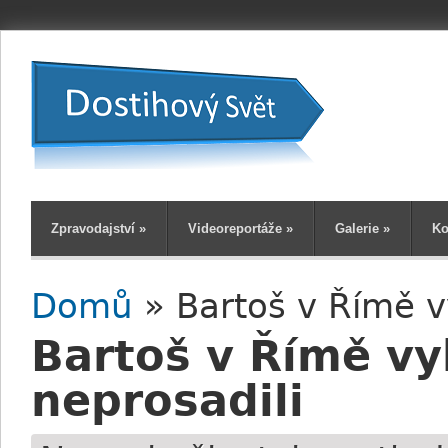
Zpravodajství
»
Videoreportáže
»
Galerie
»
Ko
Domů
» Bartoš v Římě vy
Jste zde
Bartoš v Římě vyh
neprosadili