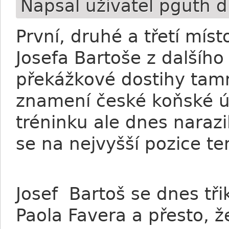
Napsal uživatel
pguth
dn
První, druhé a třetí míst
Josefa Bartoše z dalšího
překážkové dostihy tamn
znamení české koňské ú
tréninku ale dnes narazi
se na nejvyšší pozice te
Josef Bartoš se dnes tři
Paola Favera a přesto, ž