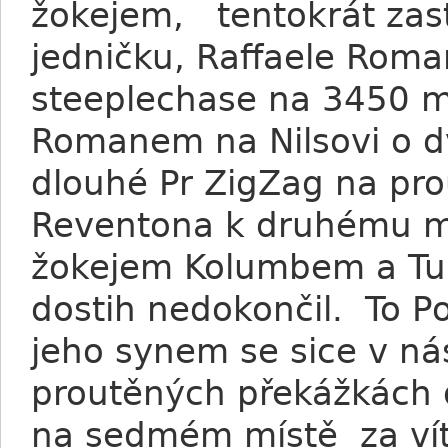
žokejem, tentokrát zast
jedničku, Raffaele Roma
steeplechase na 3450 m
Romanem na Nilsovi o d
dlouhé Pr ZigZag na pr
Reventona k druhému mís
žokejem Kolumbem a Tur
dostih nedokončil. To P
jeho synem se sice v ná
proutěných překážkách do
na sedmém místě za vít