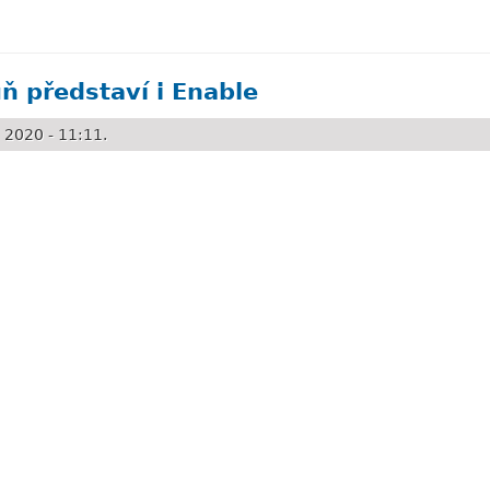
Nagano Goldem
ň představí i Enable
 2020 - 11:11.