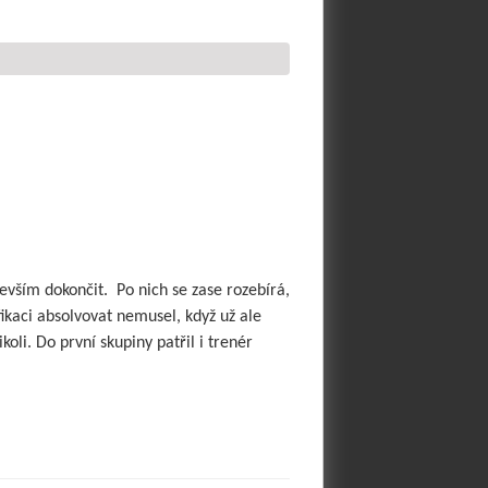
devším dokončit.
Po nich se zase rozebírá,
fikaci absolvovat nemusel, když už ale
koli. Do první skupiny patřil i trenér