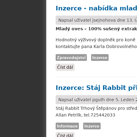
Inzerce - nabídka mla
Napsal uživatel
jsejnohova
dne 13. Ú
Mladý oves – 100% sušený extrak
Hodnotný výživový doplněk pro koně b
kontaktujte pana Karla Dobrovolného,
Zpravodajství
Inzerce
Číst dál
Inzerce - nabídka mladého o
Inzerce: Stáj Rabbit př
Napsal uživatel
pguth
dne 5. Leden 2
Stáj Rabbit Trhový Štěpánov pro střed
Allan Petrlík, tel.725442033
Informace
Inzerce
Číst dál
Inzerce: Stáj Rabbit přijme j