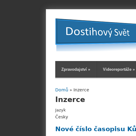
Zpravodajství
»
Videoreportáže
»
Domů
» Inzerce
Jste zde
Inzerce
Jazyk
Česky
Nové číslo časopisu K