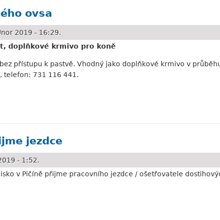
dého ovsa
nor 2019 - 16:29.
t, doplňkové krmivo pro koně
ez přístupu k pastvě. Vhodný jako doplňkové krmivo v průběhu 
 telefon: 731 116 441.
vsa
ijme jezdce
019 - 1:52.
isko v Pičíně přijme pracovního jezdce / ošetřovatele dostihový
ezdce