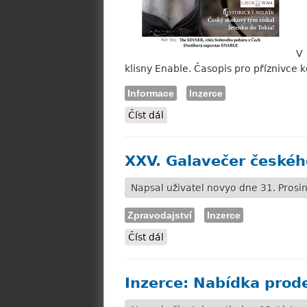
V 
klisny Enable. Časopis pro příznivce 
Informace
Inzerce
Číst dál
Nové číslo časopisu Kůň předs
XXV. Galavečer českéh
Napsal uživatel
novyo
dne 31. Prosin
Zpravodajství
Inzerce
Číst dál
XXV. Galavečer českého turf
Inzerce: Nabídka prod