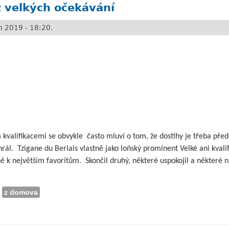
z velkých očekávání
 2019 - 18:20.
kvalifikacemi se obvykle
často mluví o tom, že dostihy je třeba pře
hrál.
Tzigane du Berlais vlastně jako loňský prominent Velké ani kvali
bně k největším favoritům.
Skončil druhý, některé uspokojil a některé ni
z domova
ch očekávání