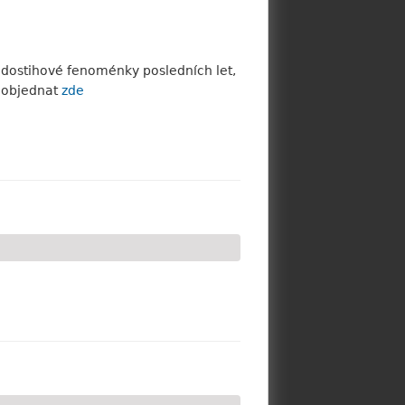
 dostihové fenoménky posledních let,
e objednat
zde