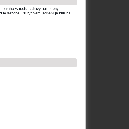
e menšího vzrůstu, zdravý, umístěný
ulé sezóně. Při rychlém jednání je kůň na