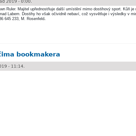
ad 2019 - 0:00.
awn Ruler. Majitel upřednostňuje další umístění mimo dostihový sport. Kůň j
ad Labem. Dostihy ho však očividně nebaví, což vysvětluje i výsledky v min
.
36 645 233, M. Rosenfeld
ně Dawn Ruler
očima bookmakera
019 - 11:14.