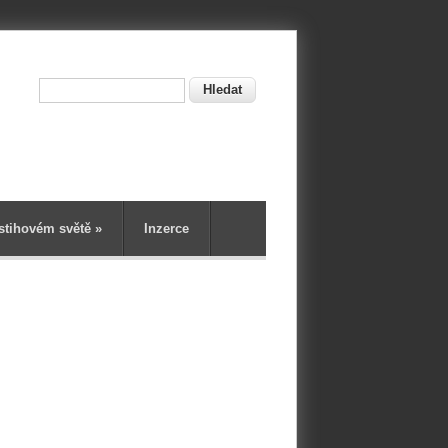
Hledat
ní
stihovém světě
»
Inzerce