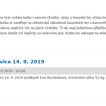
na byla vydána kniha s názvem Dostihy, sázky a hazardní hry očima bo
niha se zaměřuje na odhalování zákonitostí hazardních her a kurzovéh
aktory majících vliv na jejich výsledky. Ti tak mají jedinečnou příležit
žnost zlepšit své úspěchy na sázkovém poli. Knihu lze zakoupit na strá
bookmakera
vice 14. 9. 2019
ří 2019 - 10:20.
den 14. 9. 2019 jezdkyně Eva Buriánková, minimální váha 52 kg.
. 9. 2019