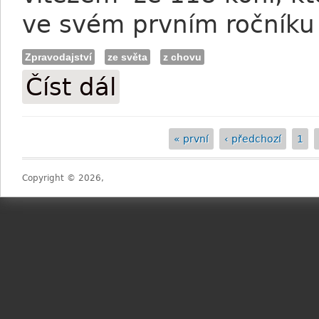
ve svém prvním ročníku 
Zpravodajství
ze světa
z chovu
Číst dál
Sea The Stars má v potomstvu prvního v
« první
‹ předchozí
1
Stránky
Copyright © 2026,