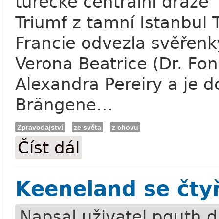
turecké centrální dráze 
Triumf z tamní Istanbul 
Francie odvezla svěřenk
Verona Beatrice (Dr. Fon
Alexandra Pereiry a je d
Brängene…
Zpravodajství
ze světa
z chovu
Číst dál
Turecký úspěch pro českou klasičku
Keeneland se čtyř
Napsal uživatel
pguth
dn