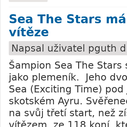
Sea The Stars má
vítěze
Napsal uživatel
pguth
d
Šampion Sea The Stars s
jako plemeník. Jeho dv
Sea (Exciting Time) po
skotském Ayru. Svěřene
na svůj třetí start, než z
vítězem ze 118 koní, k