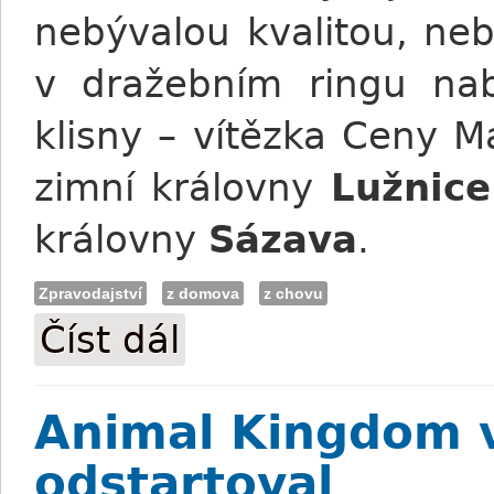
nebývalou kvalitou, ne
v dražebním ringu nab
klisny – vítězka Ceny 
zimní královny
Lužnice
královny
Sázava
.
Zpravodajství
z domova
z chovu
Číst dál
Pozvánka na víkend: Páteční dražba
Animal Kingdom v
odstartoval