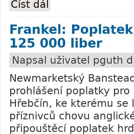
Číst dál
Šampionka Zenyatta porodila první klis
Frankel: Poplatek
125 000 liber
Napsal uživatel
pguth
d
Newmarketský Banstead 
prohlášení poplatky pro 
Hřebčín, ke kterému se 
příznivců chovu anglick
připouštěcí poplatek hr