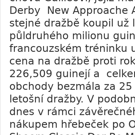
Derby New Approache All
stejné dražbě koupil už l
půldruhého milionu guine
francouzském tréninku 
cena na dražbě proti ro
226,509 guinejí a celke
obchody bezmála za 25 mi
letošní dražby. V podob
dnes v rámci závěrečnéh
nákupem hřebeček po Oa