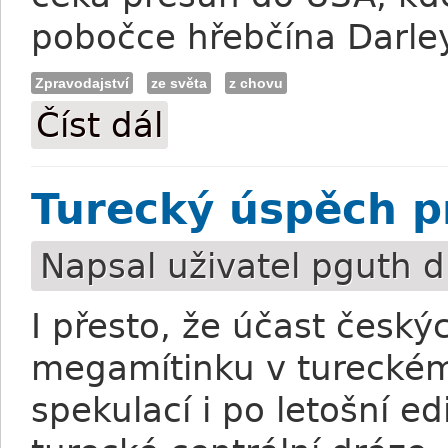
pobočce hřebčína Darley
Zpravodajství
ze světa
z chovu
Číst dál
Animal Kingdom v Austrálii úspěšně ods
Turecký úspěch p
Napsal uživatel
pguth
dn
I přesto, že účast český
megamítinku v tureckém
spekulací i po letošní ed