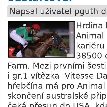
Napsal uživatel
pguth
dn
Hrdina 
Animal
kariéru
38500 d
Farm. Mezi prvními šesti
i gr.1 vítězka Vitesse 
hřebčína má pro Animal
skončení australské při
čeká přesun do USA, kde