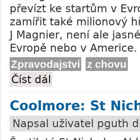
převízt ke startům v Ev
zamířit také milionový h
J Magnier, není ale jasn
Evropě nebo v Americe.
Zpravodajství
z chovu
Číst dál
Keeneland se čtyřmi milionáři
Coolmore: St Nic
Napsal uživatel
pguth
d