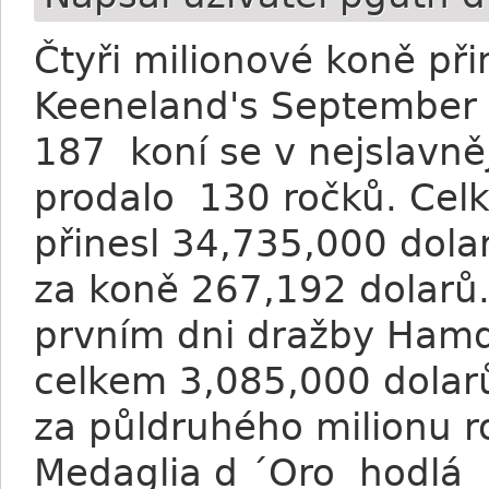
Čtyři milionové koně při
Keeneland's September 
187 koní se v nejslavn
prodalo 130 ročků. Cel
přinesl 34,735,000 dol
za koně 267,192 dolarů
prvním dni dražby Hamda
celkem 3,085,000 dolarů
za půldruhého milionu r
Medaglia d ´Oro hodlá 