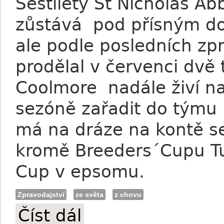
Šestiletý St Nicholas Ab
zůstává pod přísným do
ale podle posledních zpr
prodělal v červenci dvě 
Coolmore nadále živí nad
sezóně zařadit do týmu 
má na dráze na kontě se
kromě Breeders´Cupu Tur
Cup v epsomu.
Zpravodajství
ze světa
z chovu
Číst dál
Coolmore: St Nicholas Abbey se zotavuj