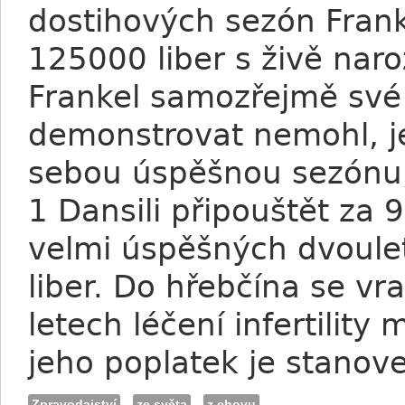
dostihových sezón Franke
125000 liber s živě na
Frankel samozřejmě své 
demonstrovat nemohl, j
sebou úspěšnou sezónu, 
1 Dansili připouštět za 
velmi úspěšných dvoulet
liber. Do hřebčína se vr
letech léčení infertility
jeho poplatek je stanove
Zpravodajství
ze světa
z chovu