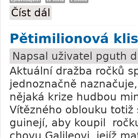
Číst dál
Frankel: Poplatek za připuštění zůstává 
Pětimilionová kl
Napsal uživatel
pguth
dn
Aktuální dražba ročků sp
jednoznačně naznačuje,
nějaká krize hudbou min
Vítězného oblouku totiž 
guinejí, aby koupil ro
chovu Galileovi, jejíž ma