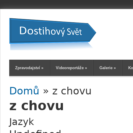
Zpravodajství
»
Videoreportáže
»
Galerie
»
Ko
Domů
» z chovu
Jste zde
z chovu
Jazyk