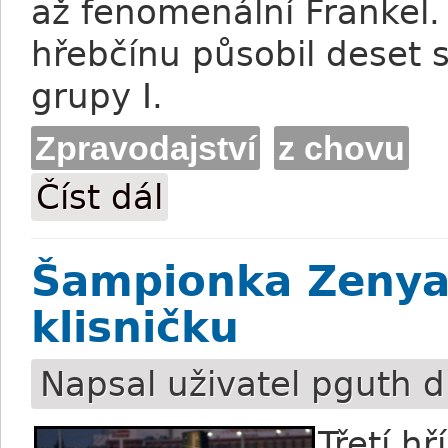
až fenomenální Frankel.
hřebčínu působil deset s
grupy I.
Zpravodajství
z chovu
Číst dál
Mark of Esteem byl uspán v Newmarket
Šampionka Zenyat
klisničku
Napsal uživatel
pguth
d
Třetí h