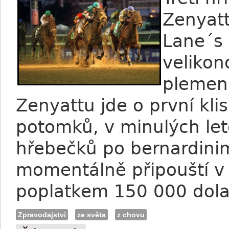
Zenyatt
Lane´s 
velikon
plemení
Zenyattu jde o první klis
potomků, v minulých let
hřebečků po bernardinim
momentálně připouští v
poplatkem 150 000 dola
Zpravodajství
ze světa
z chovu