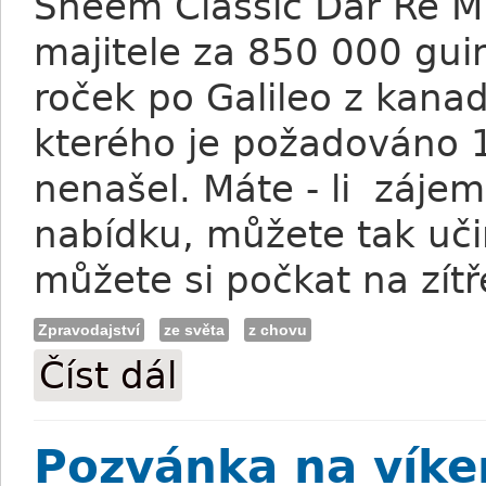
Sheem Classic Dar Re Mi
majitele za 850 000 gui
roček po Galileo z kanad
kterého je požadováno 1
nenašel. Máte - li zájem 
nabídku, můžete tak uči
můžete si počkat na zítř
Zpravodajství
ze světa
z chovu
Číst dál
Pětimilionová klisna půjde k Fabremu
Pozvánka na víke