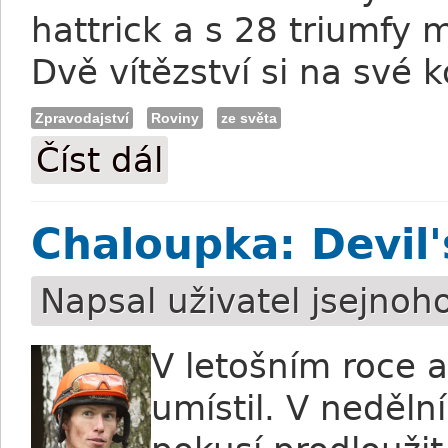
hattrick a s 28 triumfy 
Dvě vítězství si na své k
Zpravodajství
Roviny
ze světa
Číst dál
Minařík: Jedno vítězství v Lipsku
Chaloupka: Devil'
Napsal uživatel
jsejnoh
V letošním roce ab
umístil. V neděln