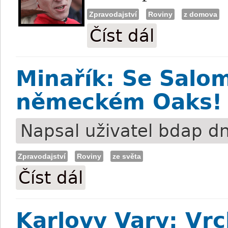
Zpravodajství
Roviny
z domova
Číst dál
Šafář: Fit už za tři t
Minařík: Se Salom
německém Oaks!
Napsal uživatel
bdap
dn
Zpravodajství
Roviny
ze světa
Číst dál
Minařík: Se Salominou triumfoval v ně
Karlovy Vary: Vr