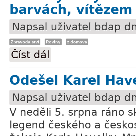
barvách, vítězem
Napsal uživatel
bdap
dn
Zpravodajství
Roviny
z domova
Číst dál
Karlovy Vary: Vrchol v čečenských barv
Odešel Karel Hav
Napsal uživatel
bdap
dn
V neděli 5. srpna ráno s
legend českého a česko