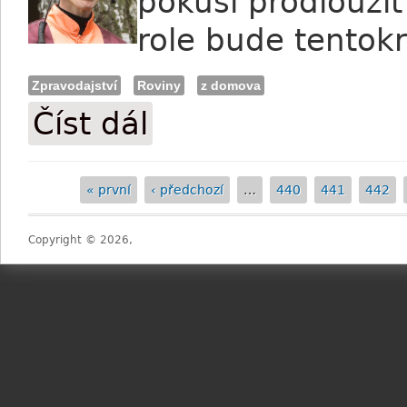
pokusí prodloužit
role bude tentokr
Zpravodajství
Roviny
z domova
Číst dál
Chaloupka: Devil's Star je poctivý kůň
« první
‹ předchozí
…
440
441
442
Stránky
Copyright © 2026,