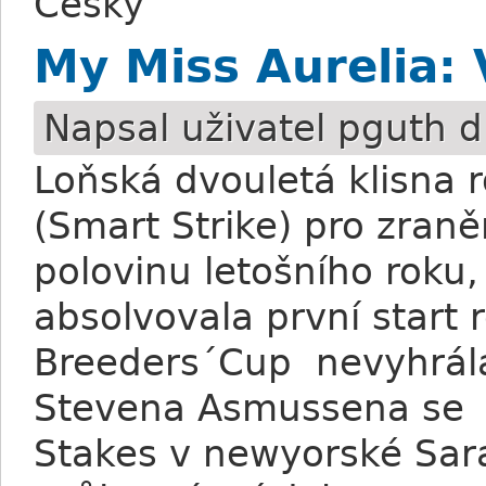
Česky
My Miss Aurelia: 
Napsal uživatel
pguth
d
Loňská dvouletá klisna 
(Smart Strike) pro zran
polovinu letošního roku,
absolvovala první start 
Breeders´Cup nevyhrá
Stevena Asmussena se 
Stakes v newyorské Sar