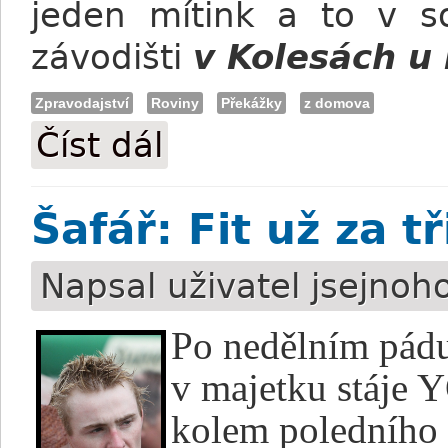
jeden mítink a to v 
závodišti
v Kolesách u
Zpravodajství
Roviny
Překážky
z domova
Číst dál
Pozvánka na víkend: Jacuzzi do třetice…
Šafář: Fit už za t
Napsal uživatel
jsejnoh
Po nedělním pádu 
v majetku stáje
kolem poledního 