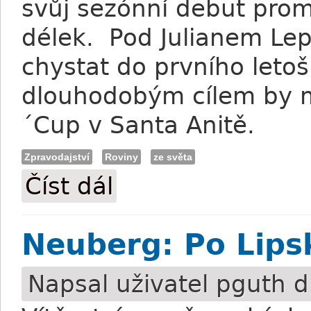
svůj sezónní debut promě
délek. Pod Julianem Le
chystat do prvního letoš
dlouhodobým cílem by m
´Cup v Santa Anitě.
Zpravodajství
Roviny
ze světa
Číst dál
My Miss Aurelia: Vítězný návrat
Neuberg: Po Lips
Napsal uživatel
pguth
d