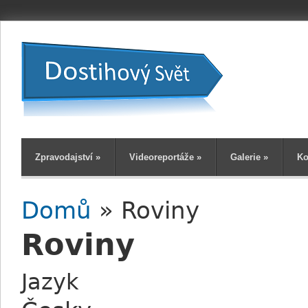
Zpravodajství
»
Videoreportáže
»
Galerie
»
Ko
Domů
» Roviny
Jste zde
Roviny
Jazyk