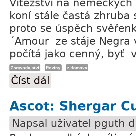
Vítězství na německých
koní stále častá zhruba 
proto se úspěch svěřenk
´Amour ze stáje Negra v 
počítá jako cenný, byť 
Zpravodajství
Roviny
z domova
Číst dál
Neuberg: Po Lipsku do Berlína
Ascot: Shergar C
Napsal uživatel
pguth
d