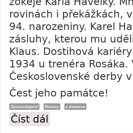
žokeje Karla Havelky. 
rovinách i překážkách, v
94. narozeniny. Karel Ha
zásluhy, kterou mu uděli
Klaus. Dostihová kariéry
1934 u trenéra Rosáka. 
Československé derby v
Čest jeho památce!
Zpravodajství
Roviny
z domova
Číst dál
Odešel Karel Havelka