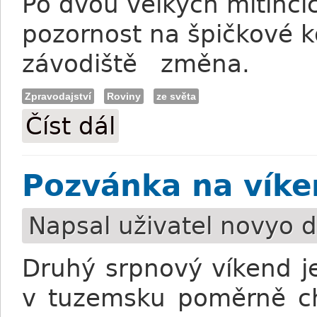
Po dvou velkých mítincíc
pozornost na špičkové k
závodiště změna.
Zpravodajství
Roviny
ze světa
Číst dál
Ascot: Shergar Cup s premiérou žen
Pozvánka na víken
Napsal uživatel
novyo
d
Druhý srpnový víkend je
v tuzemsku poměrně ch