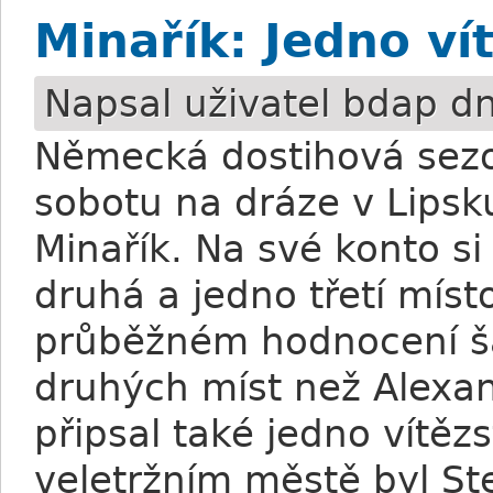
Minařík: Jedno ví
Napsal uživatel
bdap
dn
Německá dostihová sezo
sobotu na dráze v Lipsku,
Minařík. Na své konto si 
druhá a jedno třetí místo
průběžném hodnocení š
druhých míst než Alexand
připsal také jedno vítě
veletržním městě byl Ste