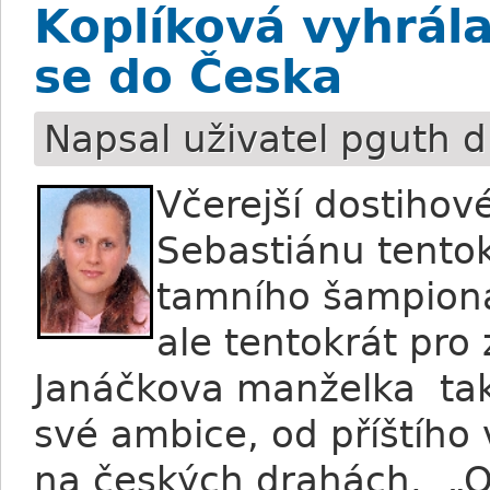
Koplíková vyhrála
se do Česka
Napsal uživatel
pguth
d
Včerejší dostiho
Sebastiánu tentok
tamního šampioná
ale tentokrát pro
Janáčkova manželka tak
své ambice, od příštího
na českých drahách. „O