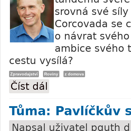
srovná své síly
Corcovada se c
o návrat svého 
ambice svého t
cestu vysílá?
Zpravodajství
Roviny
z domova
Číst dál
Luka: v Miláně se chceme umístit
Tůma: Pavlíčkův s
Napsal uživatel
pguth
d