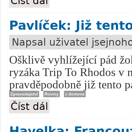
Číst dál
Pavlíček: Již ten
Napsal uživatel
jsejnoh
Ošklivě vyhlížející pád žo
ryzáka Trip To Rhodos v n
pravděpodobně již tento p
Zpravodajství
Roviny
z domova
Číst dál
Pavlíček: Již tento pátek domů?
Havelka: Francou