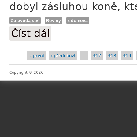
dobyl zásluhou koně, kt
Zpravodajství
Roviny
z domova
Číst dál
Šavujev: S Demurem pro druhý úspěch?
« první
‹ předchozí
…
417
418
419
Stránky
Copyright © 2026,