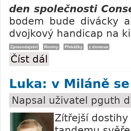
den společnosti Con
bodem bude divácky a 
dvojkový handicap na ki
Zpravodajství
Roviny
Překážky
z domova
Číst dál
Pozvánka na víkend: Netolice i Chuchle 
Luka: v Miláně s
Napsal uživatel
pguth
d
Zítřejší dostih
tandemu svěře