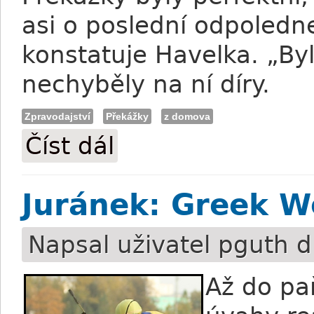
asi o poslední odpoledne
konstatuje Havelka. „Byl
nechyběly na ní díry.
Zpravodajství
Překážky
z domova
Číst dál
Havelka: Francouzské překážky jsou pr
Juránek: Greek W
Napsal uživatel
pguth
d
Až do pař