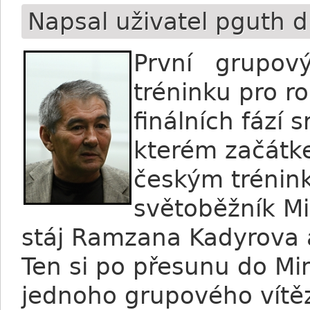
Napsal uživatel
pguth
d
První grupový
tréninku pro r
finálních fází 
kterém začátke
českým trénink
světoběžník Mi
stáj Ramzana Kadyrova a
Ten si po přesunu do M
jednoho grupového vítěz