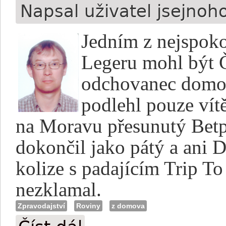
Napsal uživatel
jsejnoh
Jedním z nejspoko
Legeru mohl být Č
odchovanec domov
podlehl pouze ví
na Moravu přesunutý Bet
dokončil jako pátý a ani D
kolize s padajícím Trip 
nezklamal.
Zpravodajství
Roviny
z domova
Olehla: Všichni tři zatím na rovině