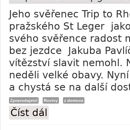
Jeho svěřenec Trip to R
pražského St Leger jako
svého svěřence radost mí
bez jezdce Jakuba Pavl
vítězství slavit nemohl. 
neděli velké obavy. Nyn
a chystá se na další do
Zpravodajství
Roviny
z domova
Číst dál
Tůma: Pavlíčkův stav je nadějný