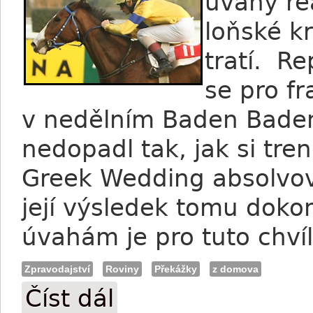
úvahy re
loňské k
tratí. R
se pro f
v nedělním Baden Baden
nedopadl tak, jak si tre
Greek Wedding absolvov
její výsledek tomu dok
úvahám je pro tuto chví
Zpravodajství
Roviny
Překážky
z domova
Číst dál
Juránek: Greek Wedding míří na skoky