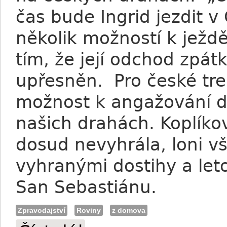
čas bude Ingrid jezdit v
několik možností k ježd
tím, že její odchod zpá
upřesněn. Pro české tre
možnost k angažování da
našich drahách. Koplíko
dosud nevyhrála, loni vša
vyhranými dostihy a let
San Sebastiánu.
Zpravodajství
Roviny
z domova
Koplíková vyhrála ve Španělsku a vrací 