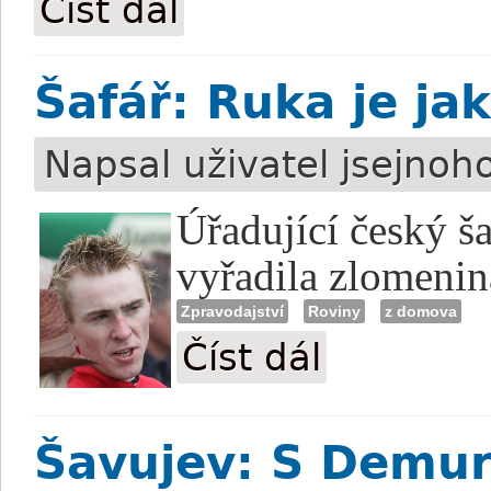
Číst dál
Šafář: Ruka je ja
Napsal uživatel
jsejnoh
Úřadující český š
vyřadila zlomenina
Zpravodajství
Roviny
z domova
Číst dál
Šafář: Ruka je jako n
Šavujev: S Demu