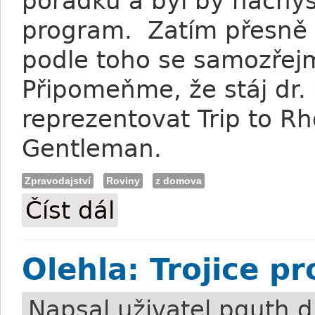
pořádku a byl by nachys
program. Zatím přesně
podle toho se samozře
Připomeňme, že stáj dr.
reprezentovat Trip to R
Gentleman.
Zpravodajství
Roviny
z domova
Číst dál
Šatra: Chardonney Tchéque má v Mostu
Olehla: Trojice p
Napsal uživatel
pguth
d