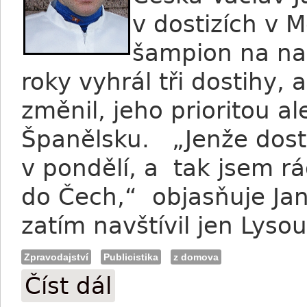
v dostizích v 
šampion na na
roky vyhrál tři dostihy, 
změnil, jeho prioritou al
Španělsku. „Jenže dosti
v pondělí, a tak jsem r
do Čech,“ objasňuje Jan
zatím navštívil jen Lys
Zpravodajství
Publicistika
z domova
Číst dál
Janáček: Návrat s Elektroschockem