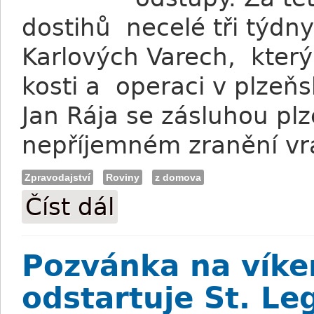
dostihů necelé tři týd
Karlových Varech, který
kosti a operaci v plzeňs
Jan Rája se zásluhou p
nepříjemném zranění vr
Zpravodajství
Roviny
z domova
Číst dál
Uzdravený Šafář: Brutal Rocco není bez 
Pozvánka na víke
odstartuje St. Le