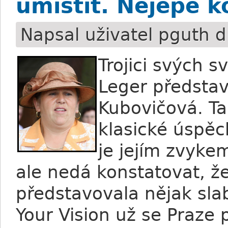
umístit. Nejépe 
Napsal uživatel
pguth
d
Trojici svých 
Leger představ
Kubovičová. Ta 
klasické úspěc
je jejím zvykem
ale nedá konstatovat, že 
představovala nějak sla
Your Vision už se Praze 