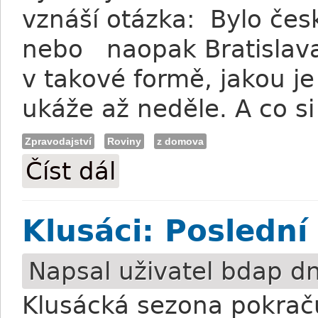
vznáší otázka: Bylo če
nebo naopak Bratislav
v takové formě, jakou j
ukáže až neděle. A co si
Zpravodajství
Roviny
z domova
Číst dál
Holčák: Kadynymu by vyhovovala měkčí
Klusáci: Poslední
Napsal uživatel
bdap
dn
Klusácká sezona pokrač