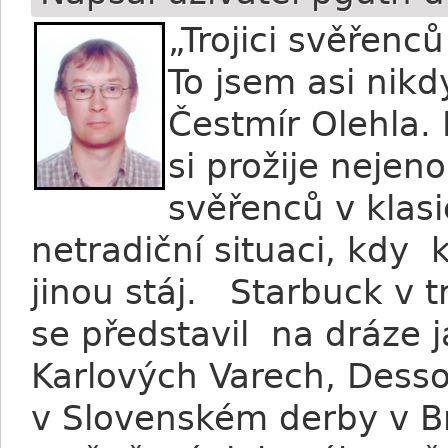
„Trojici svěřen
To jsem asi nikd
Čestmír Olehla. 
si prožije neje
svěřenců v klasi
netradiční situaci, kdy 
jinou stáj. Starbuck v 
se představil na dráze 
Karlových Varech, Dess
v Slovenském derby v Br