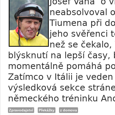
Josef Váňa o v
neabsolvoval 
Tiumena při do
jeho svěřenci 
než se čekalo
blýsknutí na lepší časy,
momentálně pomáhá pouz
Zatímco v Itálii je ved
výsledková sekce stráne
německého tréninku An
Zpravodajství
Překážky
z domova