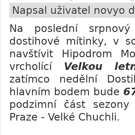
Napsal uživatel
novyo
d
Na poslední srpnový
dostihové mítinky, v s
navštívit Hipodrom M
vrcholící
Velkou let
zatímco nedělní Dos
hlavním bodem bude
67
podzimní část sezony 
Praze - Velké Chuchli.