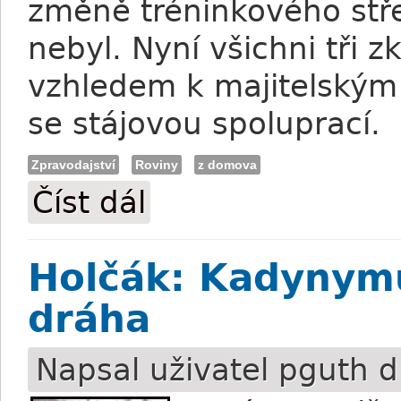
změně tréninkového stř
nebyl. Nyní všichni tři 
vzhledem k majitelským
se stájovou spoluprací.
Zpravodajství
Roviny
z domova
Číst dál
Olehla: Trojice pro klasiku je vyrovnaná
Holčák: Kadynym
dráha
Napsal uživatel
pguth
d