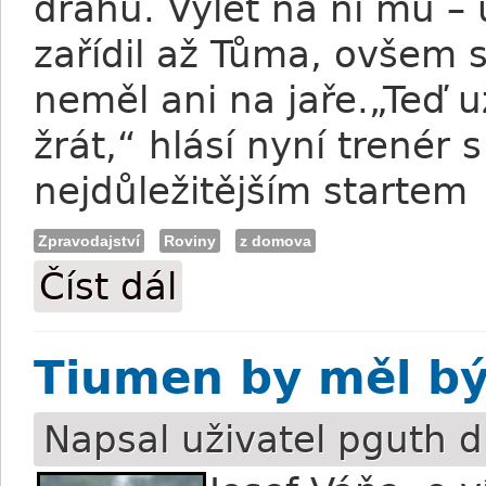
dráhu. Výlet na ni mu – 
zařídil až Tůma, ovšem
neměl ani na jaře.„Teď už
žrát,“ hlásí nyní trenér 
nejdůležitějším startem 
Zpravodajství
Roviny
z domova
Číst dál
Tůma: Trip to Rhodos je na klasiku přip
Tiumen by měl být
Napsal uživatel
pguth
d