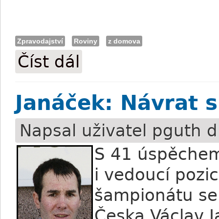
Zpravodajství
Roviny
z domova
Číst dál
Pozvánka na víkend: Chuchelský podzim 
Janáček: Návrat 
Napsal uživatel
pguth
d
S 41 úspěchem
i vedoucí pozi
šampionátu se 
Česka Václav J