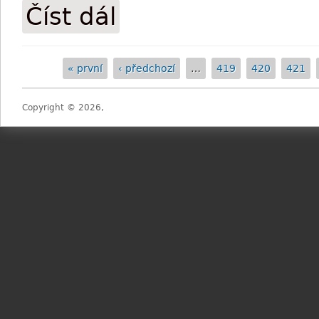
Číst dál
Tiumen by měl být na dráze v září
« první
‹ předchozí
…
419
420
421
Stránky
Copyright © 2026,