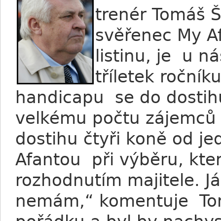
trenér Tomáš Š
svěřenec My Af
listinu, je u 
tříletek ročn
handicapu se do dostih
velkému počtu zájemců 
dostihu čtyři koně od j
Afantou při výběru, kter
rozhodnutím majitele. J
nemám,“ komentuje Tom