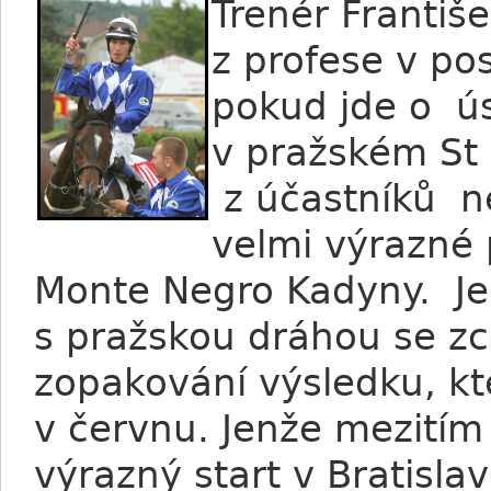
Trenér Františ
z profese v po
pokud jde o ú
v pražském St 
z účastníků ne
velmi výrazné 
Monte Negro Kadyny. Je
s pražskou dráhou se zc
zopakování výsledku, k
v červnu. Jenže mezití
výrazný start v Bratisla