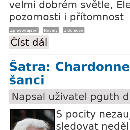
velmi dobrém světle, El
pozornosti i přítomnost
Zpravodajství
Roviny
z domova
Číst dál
Kubovičová: Slovenská trojice se chce u
Šatra: Chardonn
šanci
Napsal uživatel
pguth
d
S pocity nezau
sledovat neděl