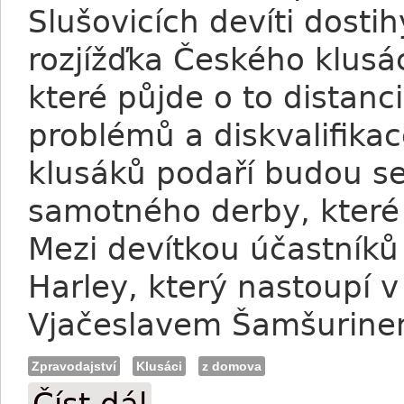
Slušovicích devíti dost
rozjížďka Českého klus
které půjde o to distan
problémů a diskvalifikac
klusáků podaří budou se
samotného derby, které 
Mezi devítkou účastníků 
Harley, který nastoupí 
Vjačeslavem Šamšurine
Zpravodajství
Klusáci
z domova
Klusáci: Poslední test před derby