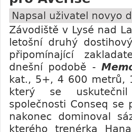
Napsal uživatel
novyo
d
Závodiště v Lysé nad L
letošní druhý dostihov
připomínající zaklada
dnešní podobě -
Memo
kat., 5+, 4 600 metrů, 
který se uskutečnil
společnosti Conseq se 
nakonec dominoval sá
kterého trenérka Hana