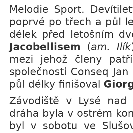
Melodie Sport. Devítile
poprvé po třech a půl l
délek před letošním d
Jacobellisem
(
am. Ilík
mezi jehož členy patří
společnosti Conseq Jan 
půl délky finišoval
Gior
Závodiště v Lysé nad
dráha byla v ostrém ko
byl v sobotu ve Slušov