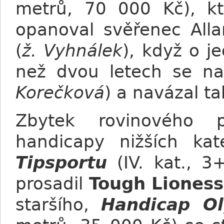
metrů, 70 000 Kč), kte
opanoval svěřenec Alla
(
ž. Vyhnálek
), když o j
než dvou letech se na
Korečková
) a navázal ta
Zbytek rovinového p
handicapy nižších ka
Tipsportu
(IV. kat., 3
prosadil
Tough Lioness
staršího,
Handicap Ol