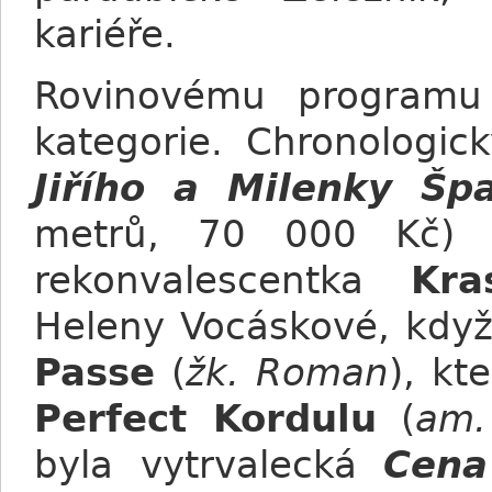
kariéře.
Rovinovému programu 
kategorie. Chronologi
Jiřího a Milenky Šp
metrů, 70 000 Kč) v
rekonvalescentka
Kra
Heleny Vocáskové, když 
Passe
(
žk. Roman
), kt
Perfect Kordulu
(
am.
byla vytrvalecká
Cena