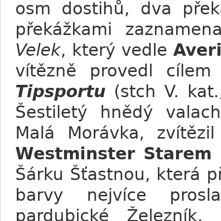
osm dostihů, dva přek
překážkami zaznamena
Velek
, který vedle
Aver
vítězně provedl cíle
Tipsportu
(stch V. kat
Šestiletý hnědý valach
Malá Morávka, zvítězil
Westminster Starem
Šárku Šťastnou, která pře
barvy nejvíce prosl
pardubické Železník,