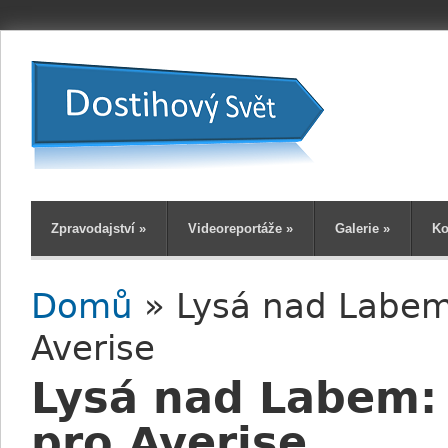
Zpravodajství
»
Videoreportáže
»
Galerie
»
Ko
Domů
» Lysá nad Labem
Jste zde
Averise
Lysá nad Labem:
pro Averise