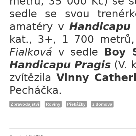
metrů, 35 000 Kč) se st
sedle se svou trené
amatéry v
Handicapu 
kat., 3+, 1 700 metrů
Fialková
v sedle
Boy 
Handicapu Pragis
(V. 
zvítězila
Vinny Cather
Pecháčka.
Zpravodajství
Roviny
Překážky
z domova