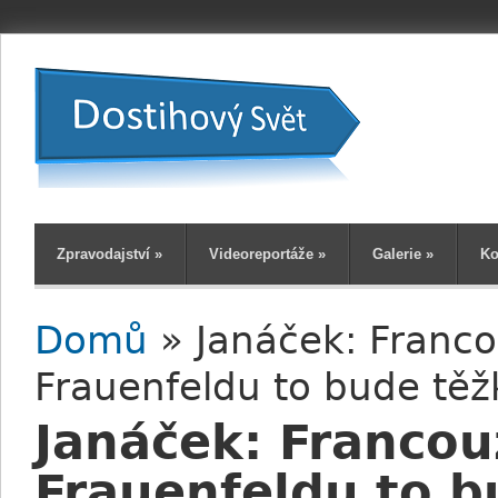
Zpravodajství
»
Videoreportáže
»
Galerie
»
Ko
Domů
» Janáček: Francou
Jste zde
Frauenfeldu to bude těž
Janáček: Francouz
Frauenfeldu to b