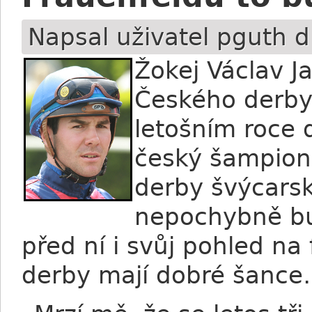
Napsal uživatel
pguth
d
Žokej Václav J
Českého derby 
letošním roce 
český šampion 
derby švýcars
nepochybně bu
před ní i svůj pohled na 
derby mají dobré šanc