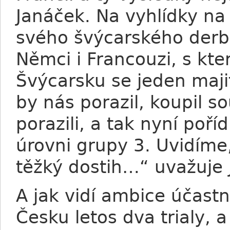
Janáček. Na vyhlídky na 
svého švýcarského derbys
Němci i Francouzi, s kte
Švýcarsku se jeden majit
by nás porazil, koupil s
porazili, a tak nyní poříd
úrovni grupy 3. Uvidíme
těžký dostih…“ uvažuje
A jak vidí ambice účast
Česku letos dva trialy, 