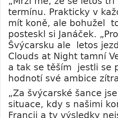
„Mrzí mě, že se letos tř
termínu. Prakticky v ka
mít koně, ale bohužel t
posteskl si Janáček. „Pr
Švýcarsku ale letos jezd
Clouds at Night tamní Vel
a tak se těším jestli se
hodnotí své ambice zítr
„Za švýcarské šance jse
situace, kdy s našimi k
Francii a ty výsledky ne