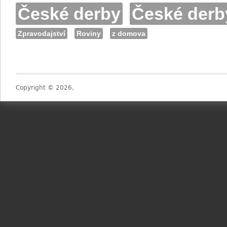
České derby
České derb
Zpravodajství
Roviny
z domova
Copyright © 2026,