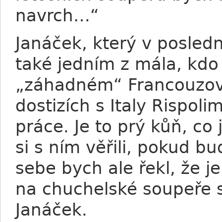
navrch…“
Janáček, který v poslední
také jedním z mála, kdo
„záhadném“ Francouzovi.
dostizích s Italy Rispoli
práce. Je to prý kůň, co
si s ním věřili, pokud b
sebe bych ale řekl, že j
na chuchelské soupeře s
Janáček.