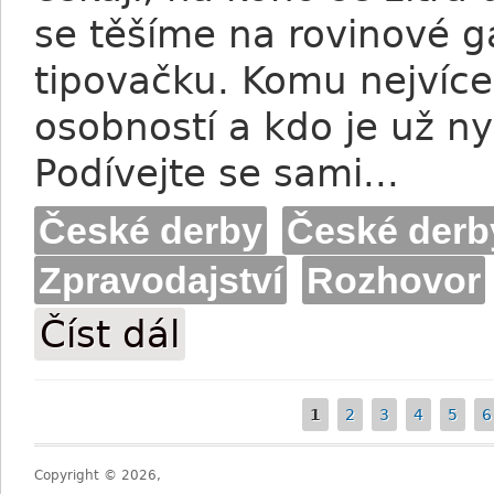
se těšíme na rovinové 
tipovačku. Komu nejvíce
osobností a kdo je už ny
Podívejte se sami...
České derby
České derb
Zpravodajství
Rozhovor
Číst dál
Derby-tipovačka je tu!
1
2
3
4
5
6
Stránky
Copyright © 2026,