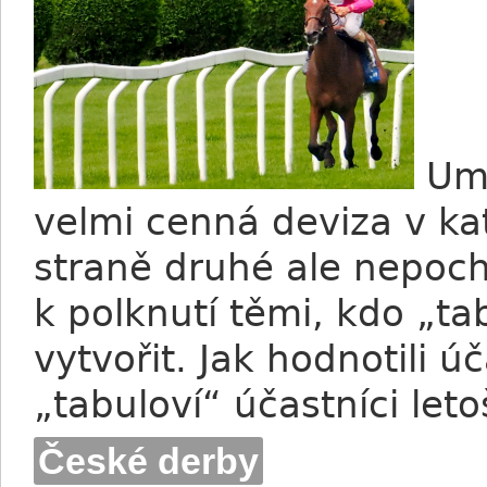
Umí
velmi cenná deviza v kat
straně druhé ale nepoch
k polknutí těmi, kdo „ta
vytvořit. Jak hodnotili 
„tabuloví“ účastníci let
České derby