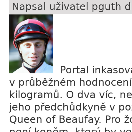
Napsal uživatel
pguth
d
Portal inkasov
v průběžném hodnocení
kilogramů. O dva víc, ne
jeho předchůdkyně v poz
Queen of Beaufay. Pro žo
není koněm, který by ve