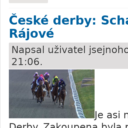
České derby: Sch
Rájové
Napsal uživatel
jsejnoh
21:06.
Je asi
Derby. Zakoupena byla 