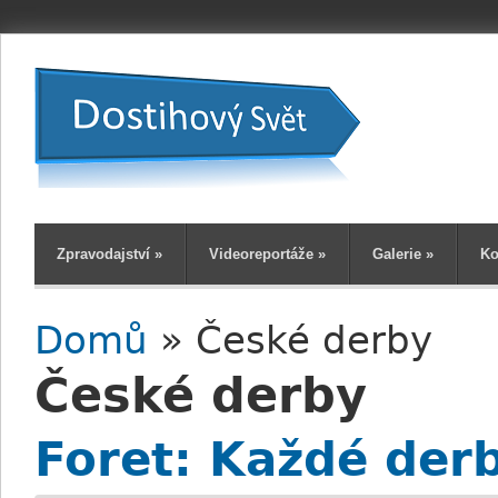
Zpravodajství
»
Videoreportáže
»
Galerie
»
Ko
Domů
» České derby
Jste zde
České derby
Foret: Každé derb