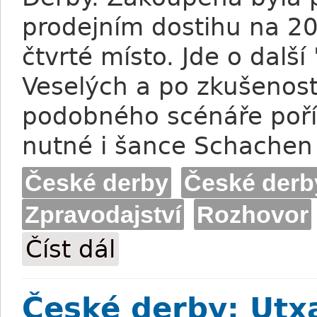
prodejním dostihu na 2
čtvrté místo. Jde o dalš
Veselých a po zkušenost
podobného scénáře poříz
nutné i šance Schachen 
České derby
České derb
Zpravodajství
Rozhovor
Číst dál
České derby: Schachen očima Lenky Rá
České derby: Utx