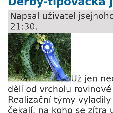
Derby-tipovačka j
Napsal uživatel
jsejnoh
21:30.
Už jen ne
dělí od vrcholu rovinov
Realizační týmy vyladily
čekají, na koho se zítra 