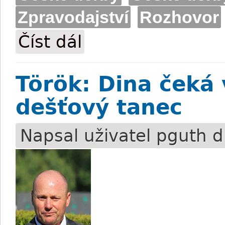
Zpravodajství
Rozhovor
Číst dál
Villanesque očima Ludmily Karlíkové
Török: Dina čeká 
dešťový tanec
Napsal uživatel
pguth
d