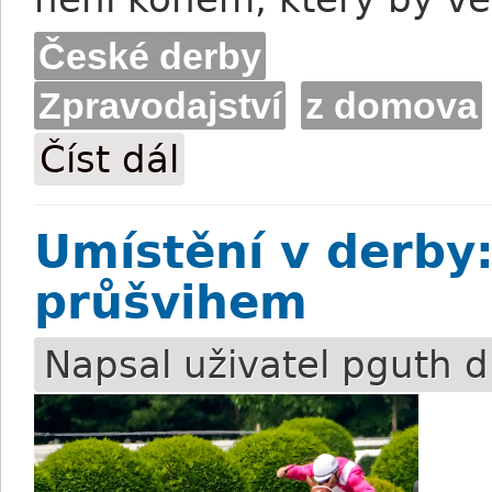
České derby
Zpravodajství
z domova
Číst dál
Foret: Každé derby se počítá
Umístění v derby:
průšvihem
Napsal uživatel
pguth
d