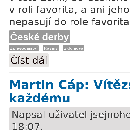
v roli favorita, a ani jeh
nepasují do role favorita
České derby
Zpravodajství
Roviny
z domova
Číst dál
Janáček: Jsem rád, že mám v Praze kon
Martin Cáp: Vítěz
každému
Napsal uživatel
jsejnoh
18:07.