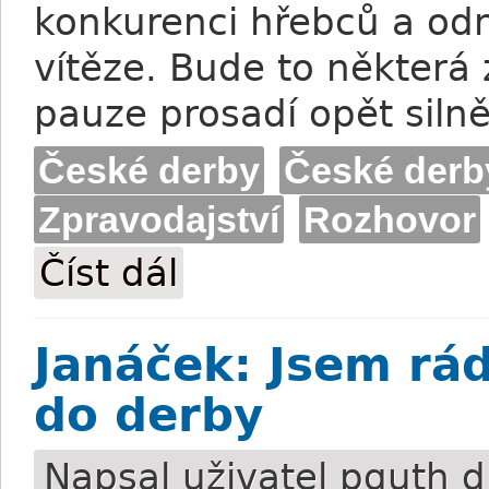
konkurenci hřebců a odn
vítěze. Bude to některá 
pauze prosadí opět silně
České derby
České derb
Zpravodajství
Rozhovor
Číst dál
České derby: Utxa očima Viktorie Janáč
Janáček: Jsem rá
do derby
Napsal uživatel
pguth
d