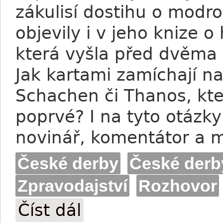
zákulisí dostihu o modro
objevily i v jeho knize o
která vyšla před dvěma r
Jak kartami zamíchají na
Schachen či Thanos, kte
poprvé? I na tyto otázk
novinář, komentátor a 
České derby
České derb
Zpravodajství
Rozhovor
Číst dál
Martin Cáp: Vítězství přeji skutečně ka