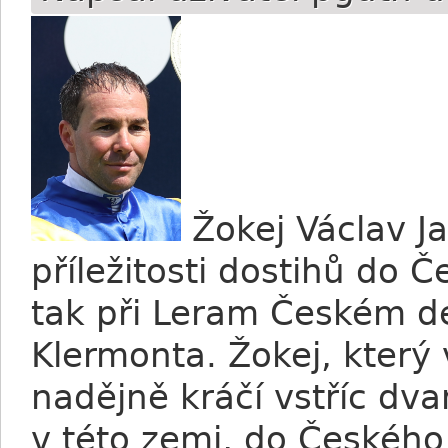
Žokej Václav Ja
příležitosti dostihů do 
tak při Leram Českém d
Klermonta. Žokej, kter
nadějně kráčí vstříc d
v této zemi, do Českého