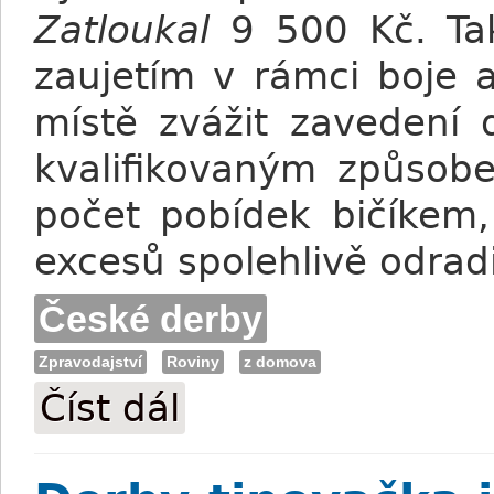
Zatloukal
9 500 Kč. Tak
zaujetím v rámci boje 
místě zvážit zavedení di
kvalifikovaným způsob
počet pobídek bičíkem
excesů spolehlivě odradi
České derby
Zpravodajství
Roviny
z domova
Číst dál
Velká Chuchle: České derby pro Miss of