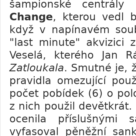
šampionské centrály 
Change
, kterou vedl 
když v napínavém soub
"last minute" akvizici
Veselá, kterého Jan R
Zatloukala
. Smutné je, 
pravidla omezující pou
počet pobídek (6) o polo
z nich použil devětkrát.
ocenila příslušnými
vyfasoval pěněžní san