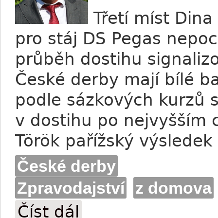
Třetí míst Dina
pro stáj DS Pegas nep
průběh dostihu signalizo
České derby mají bílé b
podle sázkových kurzů 
v dostihu po nejvyšším cí
Török pařížský výsledek 
České derby
Zpravodajství
z domova
Číst dál
Török: Dina čeká volno, účastníky derby