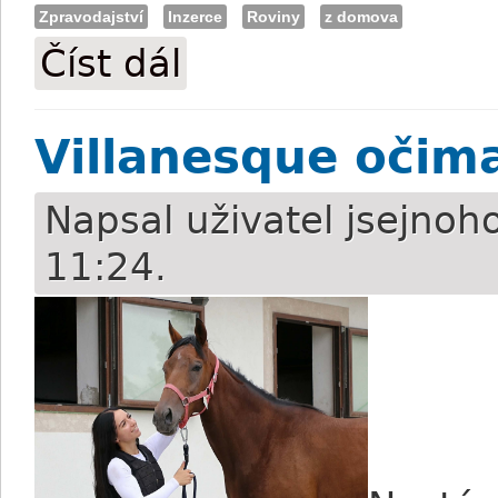
Zpravodajství
Inzerce
Roviny
z domova
Číst dál
Umístění v derby: Mezi spokojeností a 
Villanesque očim
Napsal uživatel
jsejnoh
11:24.