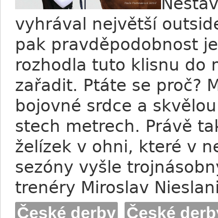
Nestává
vyhrával největší outsid
pak pravděpodobnost ješ
rozhodla tuto klisnu do
zařadit. Ptáte se proč? 
bojovné srdce a skvělou
stech metrech. Právě ta
želízek v ohni, které v 
sezóny vyšle trojnásobn
trenéry Miroslav Nieslan
České derby
České derb