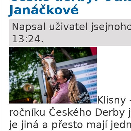
Janáčkové
Napsal uživatel
jsejnoh
13:24.
Klisny 
ročníku Českého Derby 
je jiná a přesto mají je