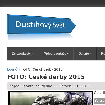
Zpravodajství
»
Videoreportáže
»
Galerie
»
Ko
Domů
» FOTO: České derby 2015
Jste zde
FOTO: České derby 2015
Napsal uživatel
pguth
dne 22. Červen 2015 - 3:11.
Galeri
České