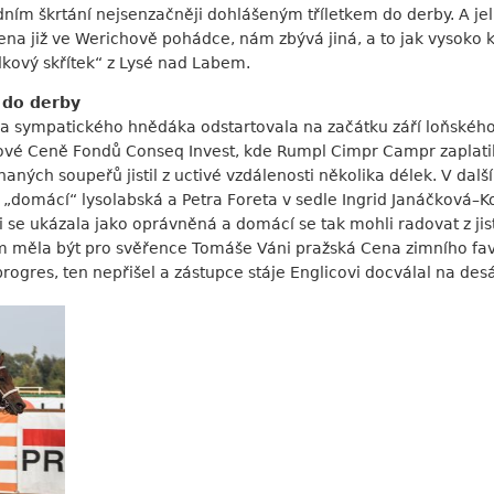
dním škrtání nejsenzačněji dohlášeným tříletkem do derby. A j
ena již ve Werichově pohádce, nám zbývá jiná, a to jak vysoko
kový skřítek“ z Lysé nad Labem.
 do derby
ra sympatického hnědáka odstartovala na začátku září loňského 
ové Ceně Fondů Conseq Invest, kde Rumpl Cimpr Campr zaplati
aných soupeřů jistil z uctivé vzdálenosti několika délek. V dalš
 „domácí“ lysolabská a Petra Foreta v sedle Ingrid Janáčková–K
i se ukázala jako oprávněná a domácí se tak mohli radovat z jis
 měla být pro svěřence Tomáše Váni pražská Cena zimního favo
progres, ten nepřišel a zástupce stáje Englicovi docválal na de