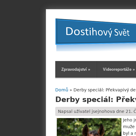
Zpravodajství
»
Videoreportáže
»
Domů
» Derby speciál: Překvapivý d
Jste zde
Derby speciál: Pře
Napsal uživatel
jsejnohova
dne 21. Č
Jeho 
muže 
byl a 