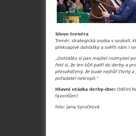
Slovo trenéra
Trenér, strategická osoba v soukolí, 
překvapivé dohlášky a svěřil nám i sv
„Dohlášku si pan majitel rozmyslel po 
řekl si, že ten kůň patří do derby a pr
přesvědčený, že bude nejhůř čtvrtý a 
pořadatel nekropil.“
Hlavní otázka derby-dne:
Odčiní R
favoritům?
foto: Jana Syručková