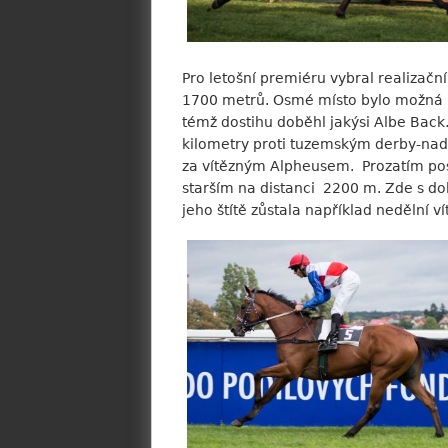
Pro letošní premiéru vybral realizační
1700 metrů. Osmé místo bylo možná p
témž dostihu doběhl jakýsi Albe Bac
kilometry proti tuzemským derby-nad
za vítězným Alpheusem. Prozatím posl
starším na distanci 2200 m. Zde s d
jeho štítě zůstala například nedělní 