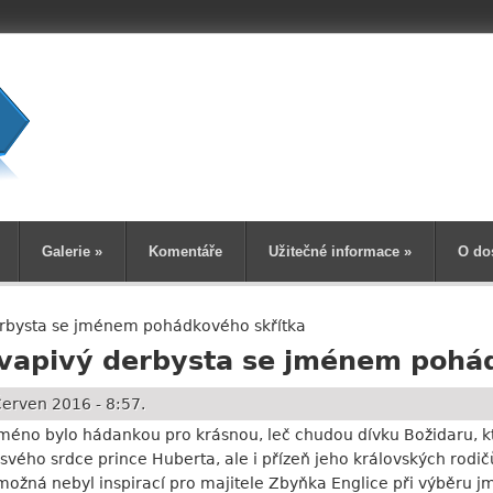
Vyhledává
Galerie
»
Komentáře
Užitečné informace
»
O do
erbysta se jménem pohádkového skřítka
kvapivý derbysta se jménem pohá
erven 2016 - 8:57.
jméno bylo hádankou pro krásnou, leč chudou dívku Božidaru, kt
svého srdce prince Huberta, ale i přízeň jeho královských rod
možná nebyl inspirací pro majitele Zbyňka Englice při výběru jm