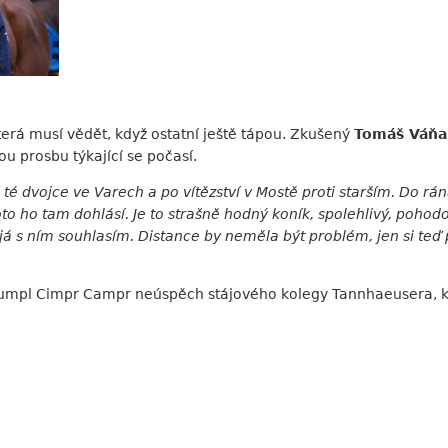
která musí vědět, když ostatní ještě tápou. Zkušený
Tomáš Váňa
ou prosbu týkající se počasí.
té dvojce ve Varech a po vítězství v Mostě proti starším. Do rán
oto ho tam dohlásí. Je to strašně hodný koník, spolehlivý, pohodov
já s ním souhlasím. Distance by neměla být problém, jen si teď
umpl Cimpr Campr neúspěch stájového kolegy Tannhaeusera, kte