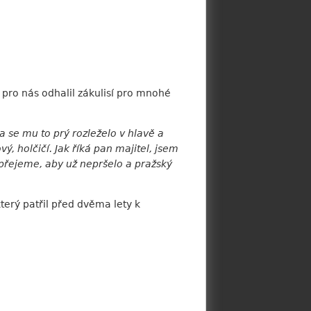
pro nás odhalil zákulisí pro mnohé
a se mu to prý rozleželo v hlavě a
ý, holčičí. Jak říká pan majitel, jsem
 přejeme, aby už nepršelo a pražský
rý patřil před dvěma lety k