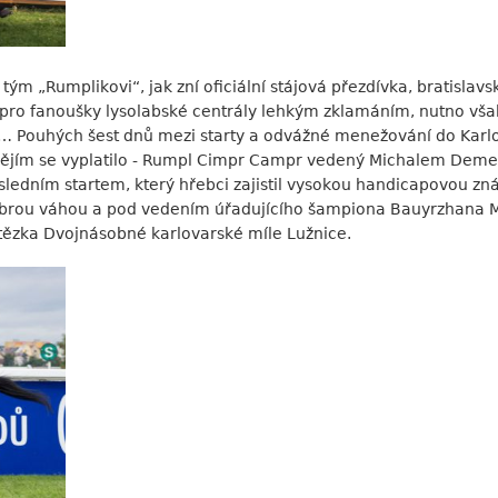
 tým „Rumplikovi“, jak zní oficiální stájová přezdívka, bratisla
ro fanoušky lysolabské centrály lehkým zklamáním, nutno však 
k… Pouhých šest dnů mezi starty a odvážné menežování do Karl
ějím se vyplatilo - Rumpl Cimpr Campr vedený Michalem Demem f
edním startem, který hřebci zajistil vysokou handicapovou zná
obrou váhou a pod vedením úřadujícího šampiona Bauyrzhana Mu
vítězka Dvojnásobné karlovarské míle Lužnice.