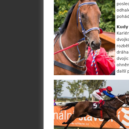
posle
odhal
pohád
Kudy
Karié
dvojk
rozběh
dráha
dvojic
ohněm
další 