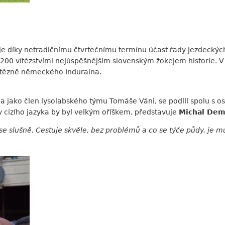
 díky netradičnímu čtvrtečnímu termínu účast řady jezdeckých h
ž 1200 vítězstvími nejúspěšnějším slovenským žokejem historie. V
vítězně německého Induraina.
a jako člen lysolabského týmu Tomáše Váni, se podílí spolu s o
 cizího jazyka by byl velkým oříškem, představuje
Michal De
se slušně. Cestuje skvěle, bez problémů a co se týče půdy, je 