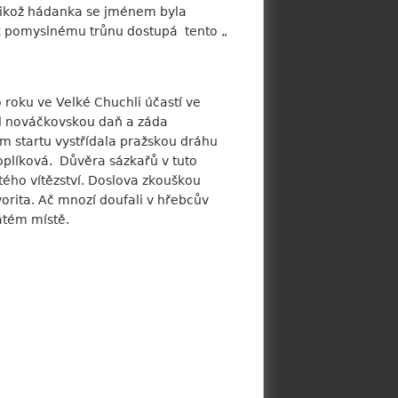
elikož hádanka se jménem byla
 k pomyslnému trůnu dostupá tento „
roku ve Velké Chuchli účastí ve
l nováčkovskou daň a záda
ím startu vystřídala pražskou dráhu
oplíková. Důvěra sázkařů v tuto
tého vítězství. Doslova zkouškou
rita. Ač mnozí doufali v hřebcův
sátém místě.