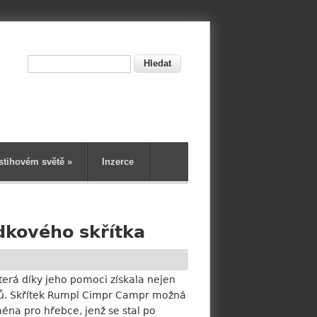
Hledat
ní
stihovém světě
»
Inzerce
dkového skřítka
erá díky jeho pomoci získala nejen
ičů. Skřítek Rumpl Cimpr Campr možná
éna pro hřebce, jenž se stal po