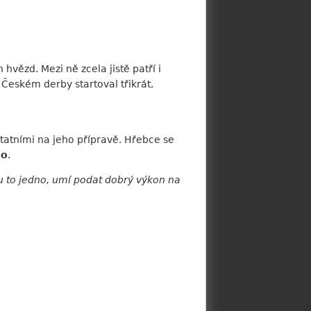
vězd. Mezi ně zcela jistě patří i
 Českém derby startoval třikrát,
statními na jeho přípravě. Hřebce se
mo
.
mu to jedno, umí podat dobrý výkon na