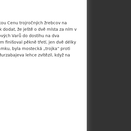
vskou Cenu trojročných žrebcov na
dodat, že ještě o dvě místa za ním v
ových Varů do dostihu na dva
inišoval pěkně třetí, jen dvě délky
mku, byla mostecká „trojka“ proti
rzabajeva lehce zvítězil, když na