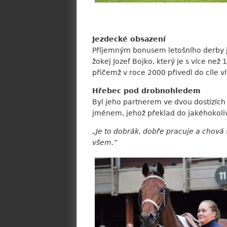
Jezdecké obsazení
Příjemným bonusem letošního derby je
žokej Jozef Bojko, který je s více ne
přičemž v roce 2000 přivedl do cíle 
Hřebec pod drobnohledem
Byl jeho partnerem ve dvou dostizích 
jménem, jehož překlad do jakéhokoliv
„Je to dobrák, dobře pracuje a chová 
všem.“