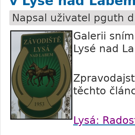
v Lysé nad Labe
Napsal uživatel
pguth
d
Galerii sní
Lysé nad L
Zpravodajst
těchto článc
Lysá: Rados