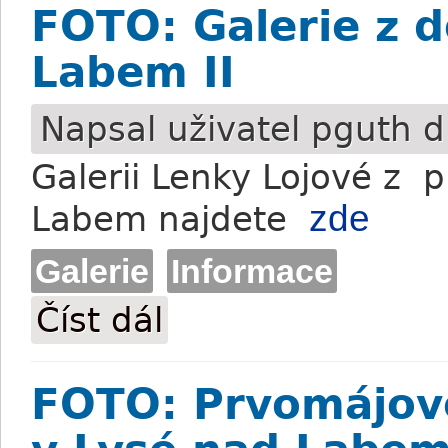
FOTO: Galerie z d
Labem II
Napsal uživatel
pguth
d
Galerii Lenky Lojové z 
zde
Labem najdete
Galerie
Informace
Číst dál
FOTO: Galerie z dostihů v Lysé nad Labe
FOTO: Prvomájov