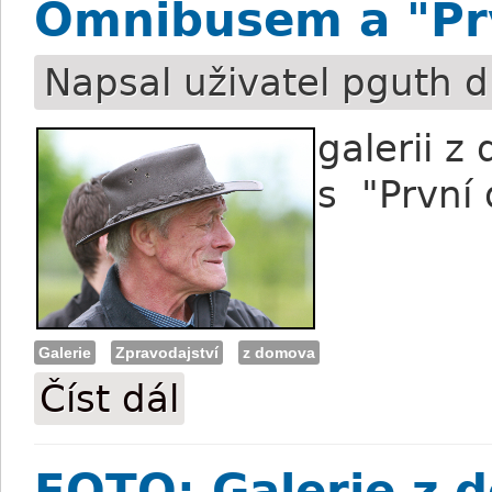
Omnibusem a "Pr
Napsal uživatel
pguth
d
galerii 
s "První
Galerie
Zpravodajství
z domova
Číst dál
FOTO: Dostihové odpoledne v Mostu s 
FOTO: Galerie z d