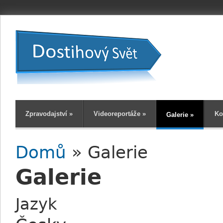
Zpravodajství
»
Videoreportáže
»
Ko
Galerie
»
Domů
» Galerie
Jste zde
Galerie
Jazyk