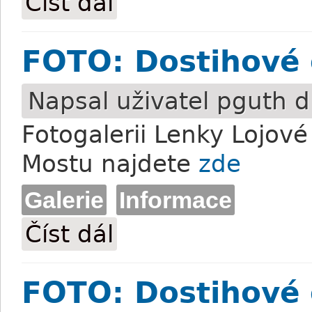
Číst dál
FOTO: Dostihové 
Napsal uživatel
pguth
d
Fotogalerii Lenky Lojov
Mostu najdete
zde
Galerie
Informace
Číst dál
FOTO: Dostihové odpoledne v Mostu II
FOTO: Dostihové 