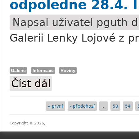
odpoledne 28.4. I
Napsal uživatel
pguth
d
Galerii Lenky Lojové z 
Galerie
Informace
Roviny
Číst dál
FOTO: Galerie z pražského dostihového o
« první
‹ předchozí
…
53
54
Stránky
Copyright © 2026,