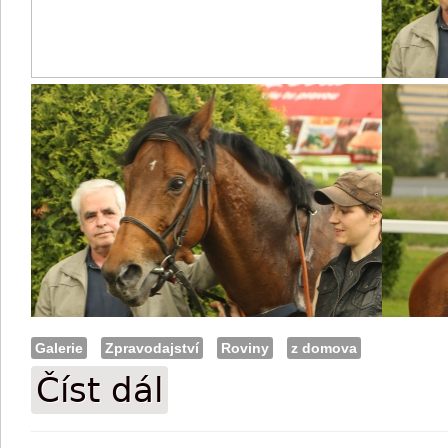
Galerie
Zpravodajství
Roviny
z domova
Číst dál
Chuchelské dostihy ve fotografii (průbě