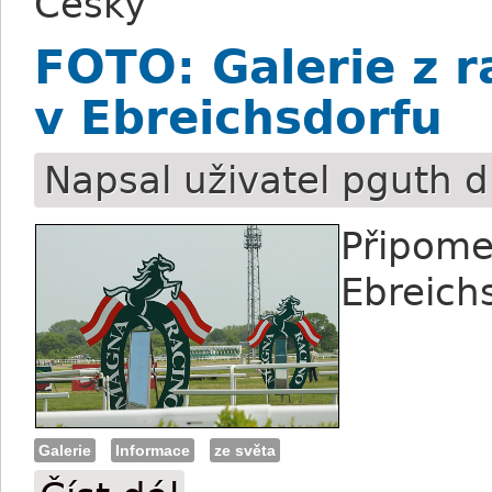
Česky
FOTO: Galerie z r
v Ebreichsdorfu
Napsal uživatel
pguth
d
Připome
Ebreich
Galerie
Informace
ze světa
FOTO: Galerie z rakouských Trial Stakes