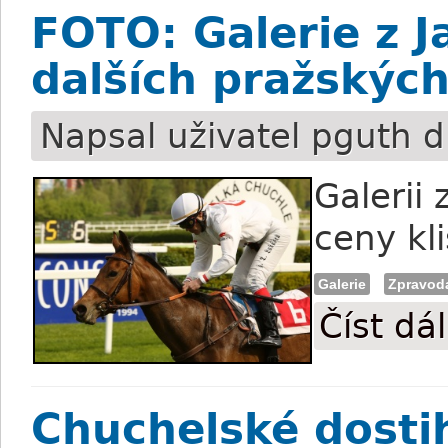
FOTO: Galerie z J
dalších pražských
Napsal uživatel
pguth
d
Galerii 
ceny kl
Galerie
Zpravoda
Číst dál
Chuchelské dostih