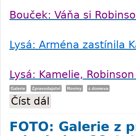
Bouček: Váňa si Robins
Lysá: Arména zastínila K
Lysá: Kamelie, Robinson
Galerie
Zpravodajství
Roviny
z domova
Číst dál
FOTO: Prvomájové dostihové odpoledne
FOTO: Galerie z 