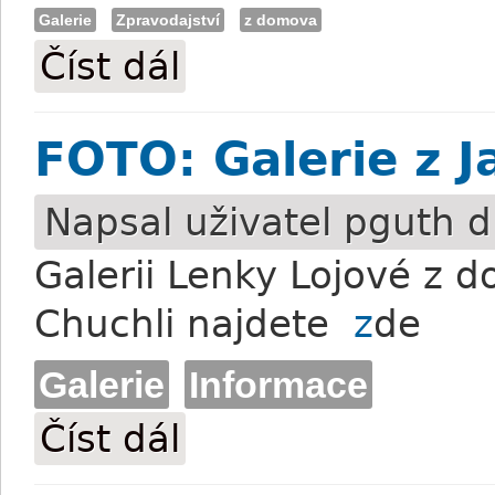
Galerie
Zpravodajství
z domova
Číst dál
FOTO: Galerie z dostihů ve Velké Chuchli 
FOTO: Galerie z Ja
Napsal uživatel
pguth
d
Galerii Lenky Lojové z 
Chuchli najdete
z
de
Galerie
Informace
Číst dál
FOTO: Galerie z Jarní ceny klisen II