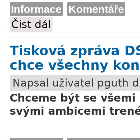
Informace
Komentáře
Číst dál
Komentář Filipa Minaříka: Bude Murzaba
Tisková zpráva D
chce všechny kon
Napsal uživatel
pguth
d
Chceme být se všemi d
svými ambicemi trené