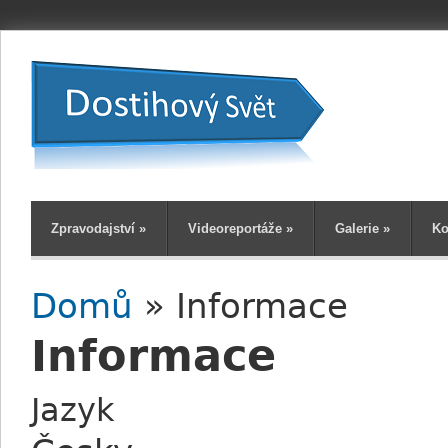
Zpravodajství
»
Videoreportáže
»
Galerie
»
Ko
Domů
» Informace
Jste zde
Informace
Jazyk