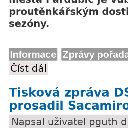
proutěnkářským dost
sezóny.
Informace
Zprávy pořada
Číst dál
Tisková zpráva DS Pardubice: Sobota nab
Tisková zpráva DS
prosadil Sacamir
Napsal uživatel
pguth
d