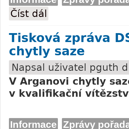
Číst dál
Tisková zpráva DS Pardubice - Do Velké
Tisková zpráva D
chytly saze
Napsal uživatel
pguth
dn
V Arganovi chytly saz
v kvalifikační vítězstv
Informace
Zprávy pořada