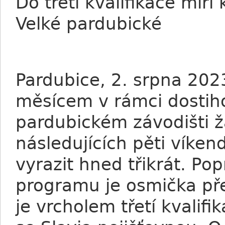
Do třetí kvalifikace míří
Velké pardubické
Pardubice, 2. srpna 202
měsícem v rámci dostih
pardubickém závodišti 
následujících pěti víke
vyrazit hned třikrát. Po
programu je osmička př
je vrcholem třetí kvalif