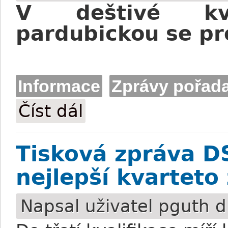
V deštivé kva
pardubickou se pr
Informace
Zprávy pořada
Číst dál
Tisková zpráva DS Pardubice: V dešti se
Tisková zpráva D
nejlepší kvarteto
Napsal uživatel
pguth
d