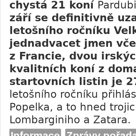
chystá 21 koní
Pardubi
září se definitivně u
letošního ročníku Vel
jednadvacet jmen vče
z Francie, dvou irský
kvalitních koní z dom
startovních listin je 2
letošního ročníku přihlá
Popelka, a to hned troji
Lombarginiho a Zatara.
Informace
Zprávy pořada