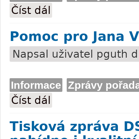
Číst dál
Tisková zpráva DS Pardubice: V Arganov
Pomoc pro Jana V
Napsal uživatel
pguth
d
Informace
Zprávy pořada
Číst dál
Pomoc pro Jana Vernera
Tisková zpráva D