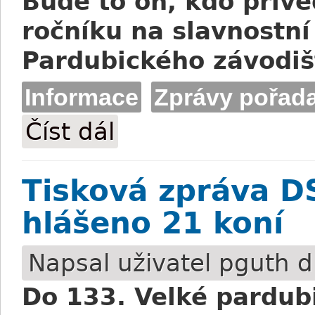
Bude to on, kdo přive
ročníku na slavnostní
Pardubického závodiš
Informace
Zprávy pořada
Číst dál
Tisková zpráva DS Pardubice: Evžen na 
Tisková zpráva D
hlášeno 21 koní
Napsal uživatel
pguth
dn
Do 133. Velké pardubi