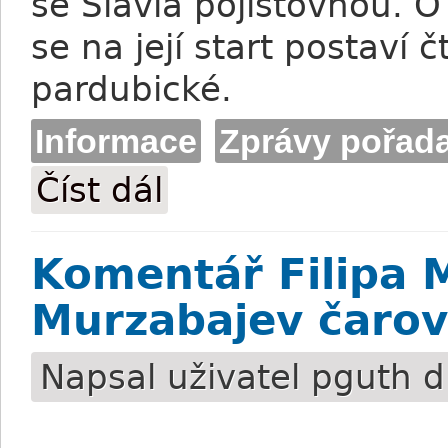
se Slavia pojišťovnou. O 
se na její start postaví 
pardubické.
Informace
Zprávy pořada
Číst dál
Tisková zpráva DS Pardubice: Na startu n
Komentář Filipa 
Murzabajev čarov
Napsal uživatel
pguth
d