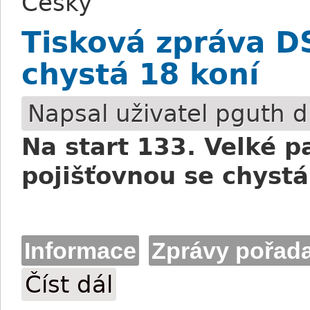
Česky
Tisková zpráva DS
chystá 18 koní
Napsal uživatel
pguth
dn
Na start 133. Velké p
pojišťovnou se chystá
Informace
Zprávy pořada
Číst dál
Tisková zpráva DS Pardubice: Na start s