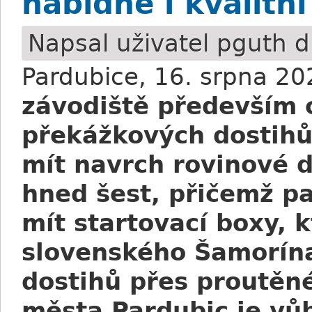
nabídne i kvalitn
Napsal uživatel
pguth
d
Pardubice, 16. srpna 20
závodiště především 
překážkových dostihů
mít navrch rovinové d
hned šest, přičemž p
mít startovací boxy, 
slovenského Šamorína
dostihů přes proutěné
města Pardubic je vůb