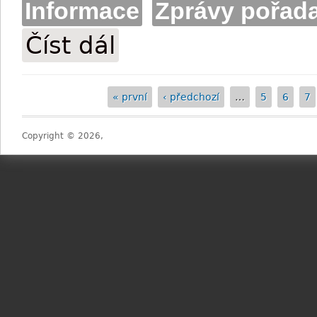
Informace
Zprávy pořada
Číst dál
Tisková zpráva DS Pardubice: Váňa ml. 
« první
‹ předchozí
…
5
6
7
Stránky
Copyright © 2026,