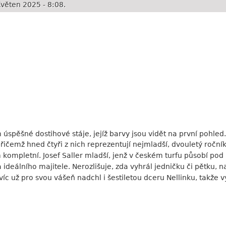
věten 2025 - 8:08.
 úspěšné dostihové stáje, jejíž barvy jsou vidět na první pohle
přičemž hned čtyři z nich reprezentují nejmladší, dvouletý ročn
m kompletní. Josef Saller mladší, jenž v českém turfu působí po
deálního majitele. Nerozlišuje, zda vyhrál jedničku či pětku, n
víc už pro svou vášeň nadchl i šestiletou dceru Nellinku, takže 
ecorated Fightera by mělo být České derby