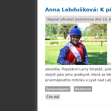
Anna Lebdušková: K př
Napsal uživatel
jsejnohova
dne 10. K
Do
závodila. Populární Larry Strakáč, p
stejně jako jeho jezdkyně, která se 
prvomájového mítinku v Lysé nad Lab
Zpravodajství
Rozhovor
Číst dál
Anna Lebdušková: K překážká