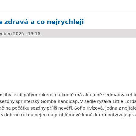
s špatné projetí oblouku stojí vítězství
e zdravá a co nejrychleji
uben 2025 - 13:16.
stihy jezdí pátým rokem, na kontě má aktuálně sedmadvacet tr
sezóny sprinterský Gomba handicap. V sedle ryzáka Little Lorda
čně na počátku sezóny příliš nevěří. Sofie Kvízová, jedna z nejta
s dobrou rukou nejen na problémové koně, která potvrzuje prav