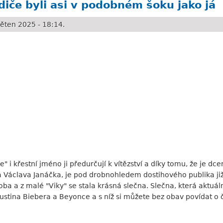
diče byli asi v podobném šoku jako já
ěten 2025 - 18:14.
ee" i křestní jméno ji předurčují k vítězství a díky tomu, že je d
Václava Janáčka, je pod drobnohledem dostihového publika již 
ba a z malé "Viky" se stala krásná slečna. Slečna, která aktuál
stina Biebera a Beyonce a s níž si můžete bez obav povídat o če