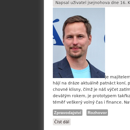
Napsal uživatel
jsejnohova
dne 16. K
Je majitelem
hájí na dráze aktuálně patnáct koní, 
chovné klisny, čímž je náš výčet zatí
devátým rokem, je prototypem takřka i
téměř veškerý volný čas i finance. Na
Zpravodajství
Rozhovor
Číst dál
Josef Saller mladší: Cílem D