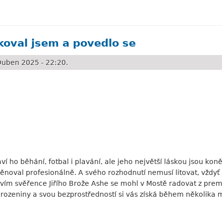
á a co nejrychleji
skoval jsem a povedlo se
uben 2025 - 22:20.
ví ho běhání, fotbal i plavání, ale jeho největší láskou jsou koně
věnoval profesionálně. A svého rozhodnutí nemusí litovat, vžd
ctvím svěřence Jiřího Brože Ashe se mohl v Mostě radovat z pre
rozeniny a svou bezprostředností si vás získá během několika mi