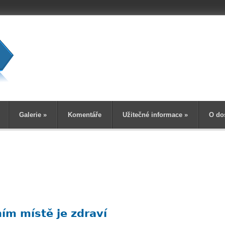
Vyhledává
Galerie
»
Komentáře
Užitečné informace
»
O do
m místě je zdraví