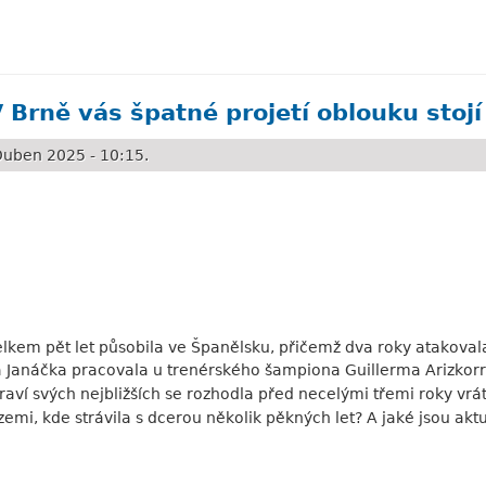
li asi v podobném šoku jako já
 Brně vás špatné projetí oblouku stojí 
uben 2025 - 10:15.
lkem pět let působila ve Španělsku, přičemž dva roky atakoval
 Janáčka pracovala u trenérského šampiona Guillerma Arizkorret
zdraví svých nejbližších se rozhodla před necelými třemi roky vrát
mi, kde strávila s dcerou několik pěkných let? A jaké jsou aktu