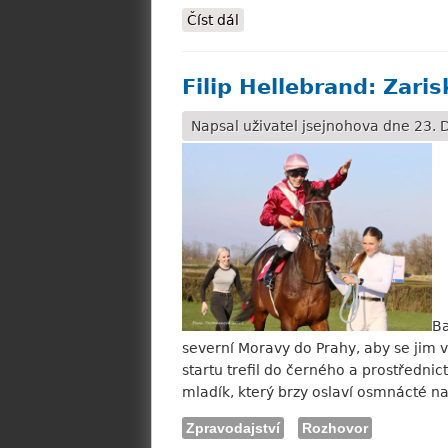
Číst dál
Sofie Kvízová: Vrátit se zdrav
Filip Hellebrand: Zari
Napsal uživatel
jsejnohova
dne 23. D
Ba
severní Moravy do Prahy, aby se jim 
startu trefil do černého a prostředni
mladík, který brzy oslaví osmnácté na
Zpravodajství
Rozhovor