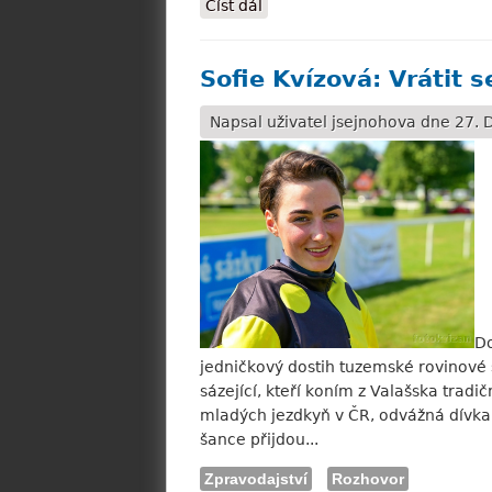
Číst dál
Miloslava Sedláková: V Brně vá
Sofie Kvízová: Vrátit s
Napsal uživatel
jsejnohova
dne 27. D
Do
jedničkový dostih tuzemské rovinové 
sázející, kteří koním z Valašska tradi
mladých jezdkyň v ČR, odvážná dívka 
šance přijdou...
Zpravodajství
Rozhovor