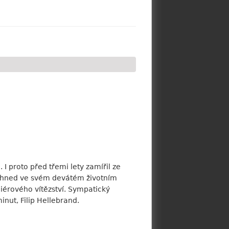
. I proto před třemi lety zamířil ze
yť hned ve svém devátém životním
miérového vítězství. Sympatický
nut, Filip Hellebrand.