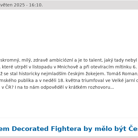
věten 2025 - 16:10.
 skromný, milý, zdravě ambiciózní a je to talent, jaký tady nebyl 
které utrpěl v listopadu v Mnichově a při otevíracím mítinku 6.
ímž se stal historicky nejmladším českým žokejem. Tomáš Roman,
ského publika a v neděli 18. května triumfoval ve Velké jarní ce
, v ČR? I na to nám odpověděl v krátkém rozhovoru...
ě je zdraví
ílem Decorated Fightera by mělo být Č