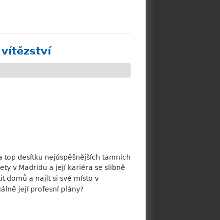
vítězství
a top desítku nejúspěšnějších tamních
y v Madridu a její kariéra se slibně
it domů a najít si své místo v
álně její profesní plány?