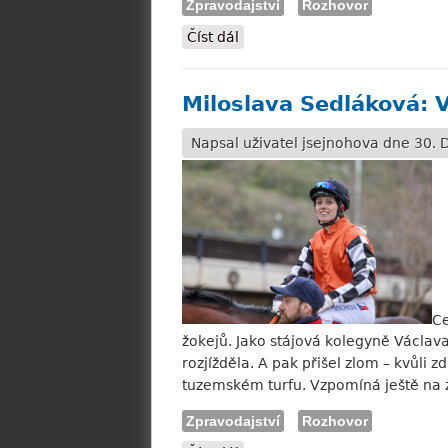
Zpravodajství
Rozhovor
Číst dál
Viktorie Janáčková: Rodiče by
Miloslava Sedláková: V
Napsal uživatel
jsejnohova
dne 30. D
Ce
žokejů. Jako stájová kolegyně Václava
rozjížděla. A pak přišel zlom – kvůli 
tuzemském turfu. Vzpomíná ještě na ze
Zpravodajství
Rozhovor