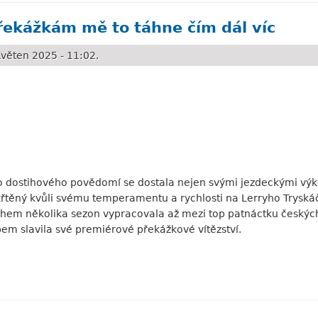
ekážkám mě to táhne čím dál víc
věten 2025 - 11:02.
 dostihového povědomí se dostala nejen svými jezdeckými výkon
okřtěný kvůli svému temperamentu a rychlosti na Lerryho Tryskáč
během několika sezon vypracovala až mezi top patnáctku českýc
em slavila své premiérové překážkové vítězství.
m mě to táhne čím dál víc