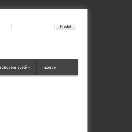
Hledat
ní
stihovém světě
»
Inzerce