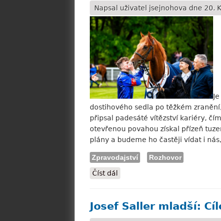
Napsal uživatel
jsejnohova
dne 20. K
Je
dostihového sedla po těžkém zranění, 
připsal padesáté vítězství kariéry, č
otevřenou povahou získal přízeň tuzem
plány a budeme ho častěji vídat i nás
Zpravodajství
Rozhovor
Číst dál
Tomáš Roman: Na prvním míst
Josef Saller mladší: C