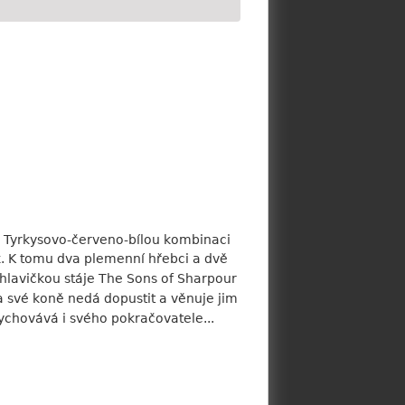
d. Tyrkysovo-červeno-bílou kombinaci
ík. K tomu dva plemenní hřebci a dvě
d hlavičkou stáje The Sons of Sharpour
a své koně nedá dopustit a věnuje jim
vychovává i svého pokračovatele...