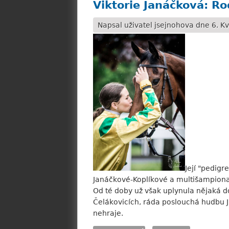
Viktorie Janáčková: Ro
Napsal uživatel
jsejnohova
dne 6. Kv
Její "pedigr
Janáčkové-Koplíkové a multišampiona 
Od té doby už však uplynula nějaká do
Čelákovicích, ráda poslouchá hudbu Ju
nehraje.