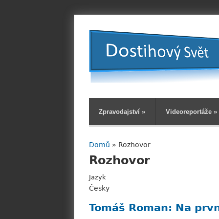
Zpravodajství
»
Videoreportáže
»
Domů
» Rozhovor
Jste zde
Rozhovor
Jazyk
Česky
Tomáš Roman: Na první