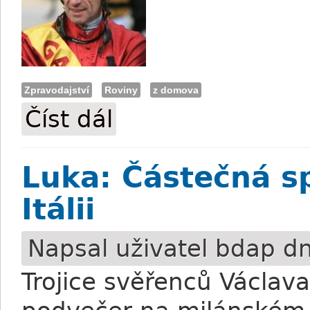
Zpravodajství
Roviny
z domova
Číst dál
Allan Petrlík: Věřil jsem, že budeme do t
Luka: Částečná sp
Itálii
Napsal uživatel
bdap
dn
Trojice svěřenců Václava