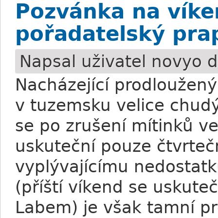
Pozvánka na víken
pořadatelský pra
Napsal uživatel
novyo
d
Nacházející prodloužený
v tuzemsku velice chudý
se po zrušení mítinků v
uskuteční pouze čtvrteč
vyplývajícímu nedostat
(příští víkend se uskute
Labem) je však tamní pr