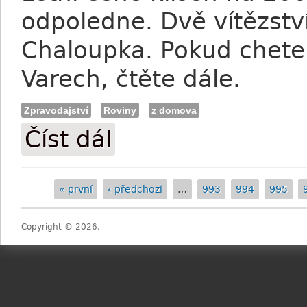
odpoledne. Dvě vítězství 
Chaloupka. Pokud chete 
Varech, čtěte dále.
Zpravodajství
Roviny
z domova
Číst dál
Karlovy Vary: Rabbit Motivator se kone
« první
‹ předchozí
…
993
994
995
Stránky
Copyright © 2026,