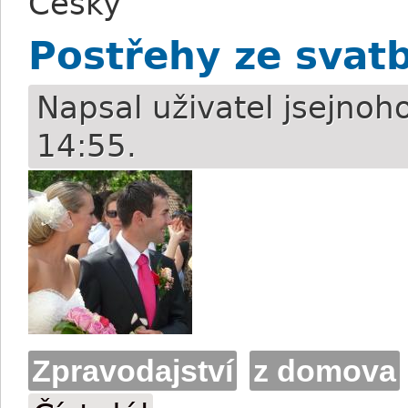
Česky
Postřehy ze svat
Napsal uživatel
jsejnoh
14:55.
Zpravodajství
z domova
Postřehy ze svatby roku