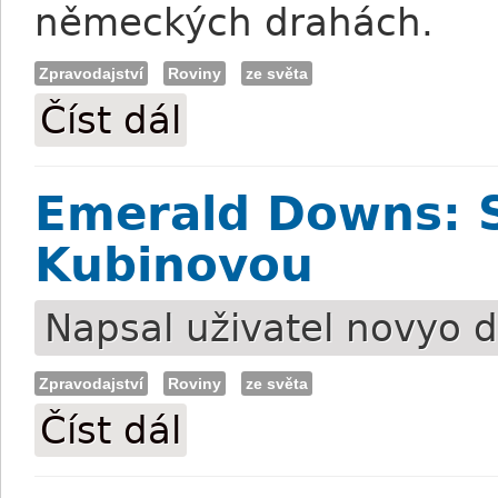
německých drahách.
Zpravodajství
Roviny
ze světa
Číst dál
Hamburk: Minaříkovo grupové vítězství
Emerald Downs: S
Kubinovou
Napsal uživatel
novyo
d
Zpravodajství
Roviny
ze světa
Číst dál
Emerald Downs: Sté vítězství pro Kubin