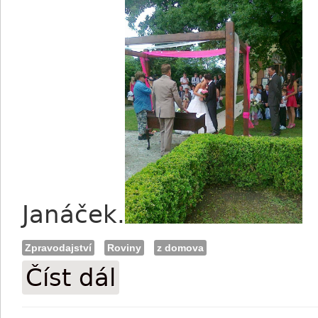
Janáček.
Zpravodajství
Roviny
z domova
Číst dál
Březnice: Dostihová svatba roku!