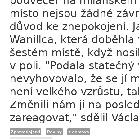
podvečer na milánském 
místo nejsou žádné závr
důvod ke znepokojení. Ja
Wanillca, která doběhla
šestém místě, když nosi
v poli. "Podala statečný
nevyhovovalo, že se jí
není velkého vzrůstu, t
Změnili nám ji na posled
zareagovat," sdělil Václ
Zpravodajství
Roviny
z domova