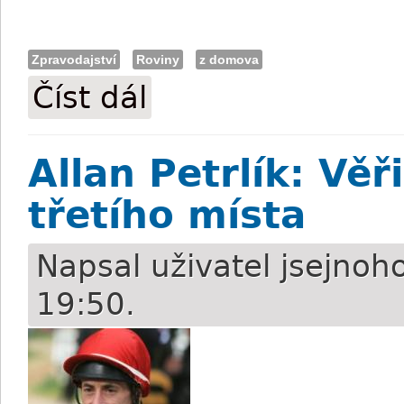
Zpravodajství
Roviny
z domova
Číst dál
Pozvánka na víkend: Slušovice drží pořa
Allan Petrlík: Vě
třetího místa
Napsal uživatel
jsejnoh
19:50.