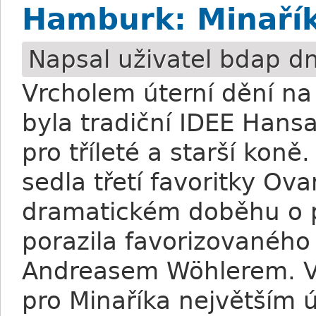
Hamburk: Minařík
Napsal uživatel
bdap
dn
Vrcholem úterní dění n
byla tradiční IDEE Hansa
pro tříleté a starší koně.
sedla třetí favoritky O
dramatickém doběhu o p
porazila favorizovanéh
Andreasem Wöhlerem. Ví
pro Minaříka největším 