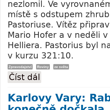
nezlomil. Ve vyrovnan
místě s odstupem zhrub
Pastoriuse. Vítěz připra
Mario Hofer a v neděli 
Helliera. Pastorius byl
v kurzu 321:10.
Zpravodajství
Roviny
ze světa
Číst dál
Minařík: Jedno vítězství v rámci derby-d
Karlovy Vary: Rab
konečně dočkala