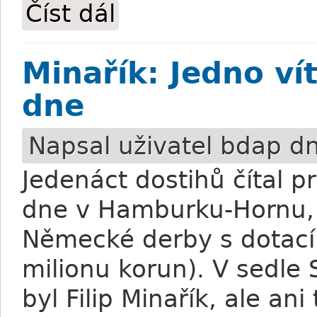
Číst dál
Luka: Částečná spokojenost s trojicí v Itá
Minařík: Jedno ví
dne
Napsal uživatel
bdap
dn
Jedenáct dostihů čítal 
dne v Hamburku-Hornu, 
Německé derby s dotací 
milionu korun). V sedle 
byl Filip Minařík, ale an