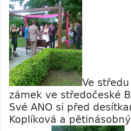
Ve středu
zámek ve středočeské Bř
Své ANO si před desítkam
Koplíková a pětinásobn