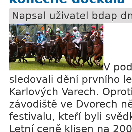
Napsal uživatel
bdap
dn
V pod
sledovali dění prvního 
Karlových Varech. Oprot
závodiště ve Dvorech ně
festivalu, kteří byli svě
Letní ceně klisen na 20