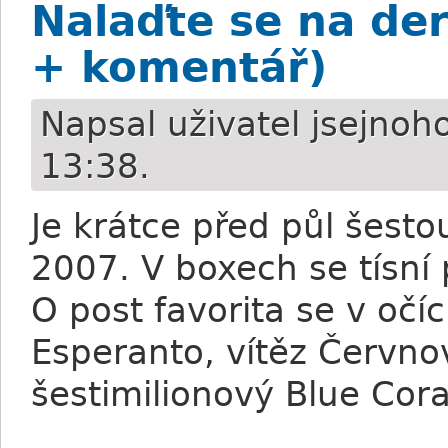
Nalaďte se na der
+ komentář)
Napsal uživatel
jsejnoh
13:38.
Je krátce před půl šesto
2007. V boxech se tísní
O post favorita se v oč
Esperanto, vítěz Červn
šestimilionový Blue Coral