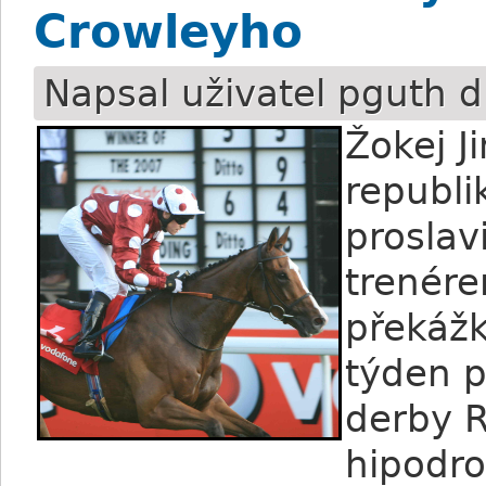
Crowleyho
Napsal uživatel
pguth
d
Žokej J
republi
proslav
trenére
překážk
týden p
derby 
hipodro