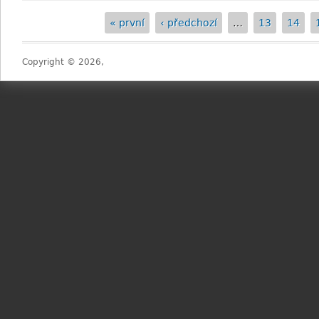
« první
‹ předchozí
…
13
14
Stránky
Copyright © 2026,