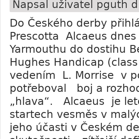
Napsal uživatel
pguth
d
Do Českého derby přihl
Prescotta Alcaeus dnes 
Yarmouthu do dostihu Be
Hughes Handicap (class
vedením L. Morrise v po
potřeboval boj a rozhodč
„hlava“. Alcaeus je let
startech vesměs v malý
jeho účasti v Českém d