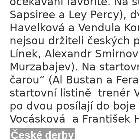
očekávaní favorité. Na st
Sapsiree a Ley Percy), 
Havelková a Vendula Kore
nejsou držiteli českých 
Línek, Alexandr Smirnov
Murzabajev). Na startovn
čarou“ (Al Bustan a Fer
startovní listině trenér
po dvou posílají do boje
Vocásková a František 
České derby