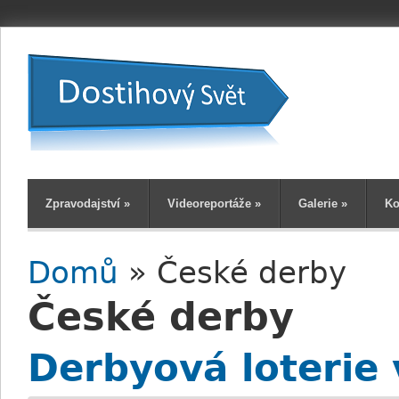
Zpravodajství
»
Videoreportáže
»
Galerie
»
Ko
Domů
» České derby
Jste zde
České derby
Derbyová loterie