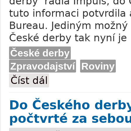
derby radia Impuls, do 
tuto informaci potvrdila
Bureau. Jediným možný
České derby tak nyní je
České derby
Zpravodajství
Roviny
Číst dál
Potvrzeno: Francouz do Mostu nepojede
Do Českého derby
počtvrté za sebo