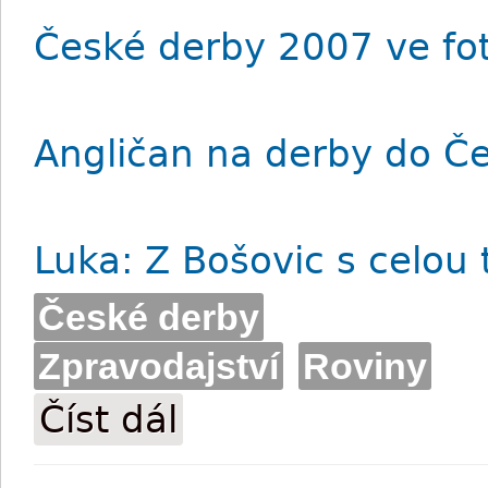
České derby 2007 ve fot
Angličan na derby do Če
Luka: Z Bošovic s celou t
České derby
Zpravodajství
Roviny
Číst dál
Crowley do Mostu nepřijede, nahradí je