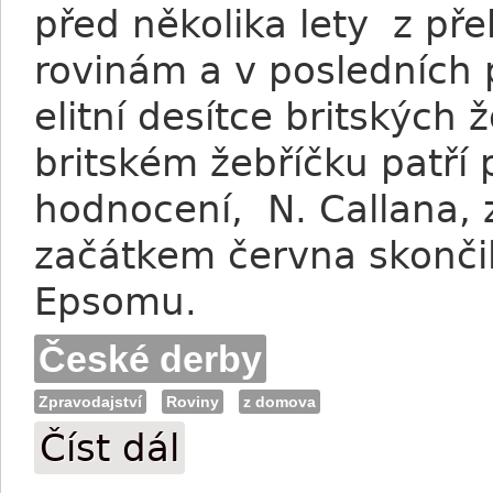
před několika lety z př
rovinám a v posledních 
elitní desítce britských
britském žebříčku patří 
hodnocení, N. Callana, z
začátkem června skončil
Epsomu.
České derby
Zpravodajství
Roviny
z domova
Číst dál
V Českém derby bychom měli vidět Jim