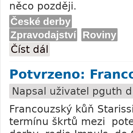
něco později.
České derby
Zpravodajství
Roviny
Číst dál
Prescott: Brit pro Most zatím není jistý
Potvrzeno: Franc
Napsal uživatel
pguth
d
Francouzský kůň Starissi
termínu škrtů mezi pote