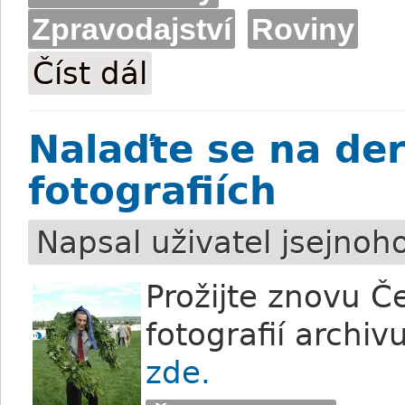
Zpravodajství
Roviny
Číst dál
V Českém derby dvě ženy v sedle a tři kl
Nalaďte se na der
fotografiích
Napsal uživatel
jsejnoh
Prožijte znovu Č
fotografií archiv
zde.