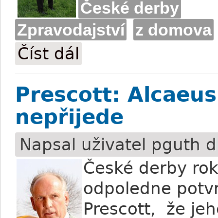
České derby
Zpravodajství
z domova
Číst dál
Nalaďte se na derby: ročník 2007 ve foto
Prescott: Alcaeu
nepřijede
Napsal uživatel
pguth
d
České derby rok
odpoledne potvrd
Prescott, že je