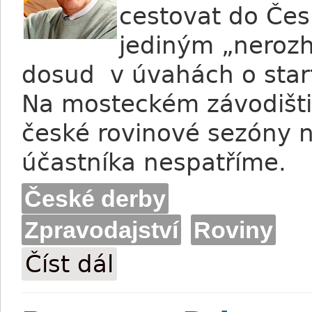
cestovat do Čes
jediným „nerozh
dosud v úvahách o star
Na mosteckém závodišti
české rovinové sezóny 
účastníka nespatříme.
České derby
Zpravodajství
Roviny
Číst dál
Prescott: Alcaeus do Česka na derby ne