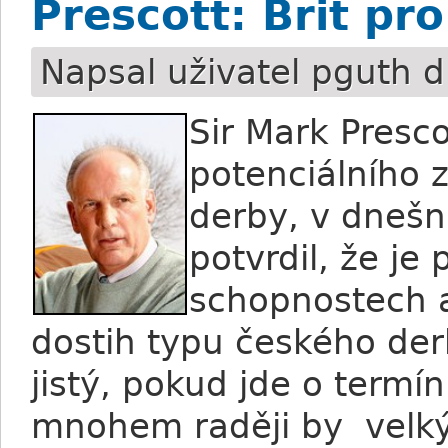
Prescott: Brit pro
Napsal uživatel
pguth
d
Sir Mark Presco
potenciálního
derby, v dneš
potvrdil, že j
schopnostech a
dostih typu českého der
jistý, pokud jde o termín
mnohem raději by velký