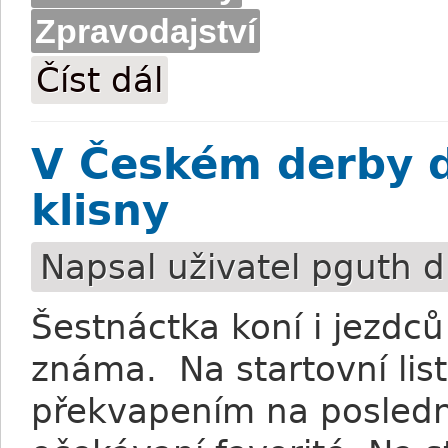
Zpravodajství
Číst dál
Nalaďte se na derby – ročník 2007 (vid
V Českém derby dv
klisny
Napsal uživatel
pguth
d
Šestnáctka koní i jezdc
známa. Na startovní lis
překvapením na poslední 