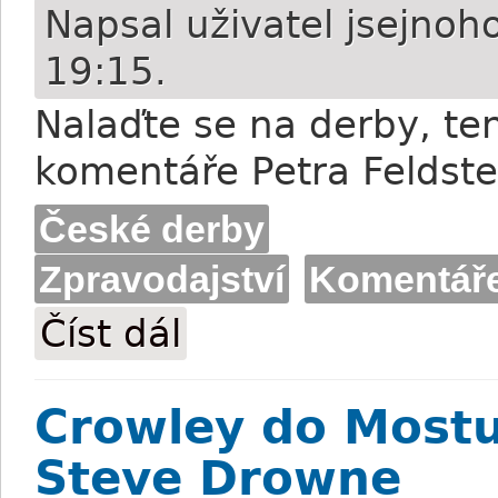
Napsal uživatel
jsejnoh
19:15.
Nalaďte se na derby, te
komentáře Petra Feldste
České derby
Zpravodajství
Komentář
Číst dál
Derbyová loterie v mosteckém azylu
Crowley do Mostu 
Steve Drowne