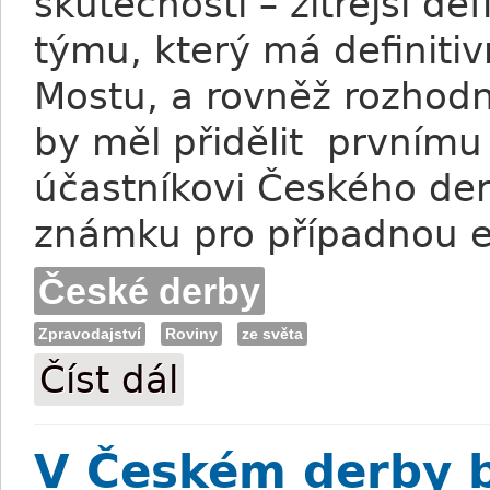
skutečnosti – zítřejší de
týmu, který má definiti
Mostu, a rovněž rozhodn
by měl přidělit prvnímu
účastníkovi Českého der
známku pro případnou e
České derby
Zpravodajství
Roviny
ze světa
Číst dál
Do Českého derby hlášený Brit vyhrál p
V Českém derby b