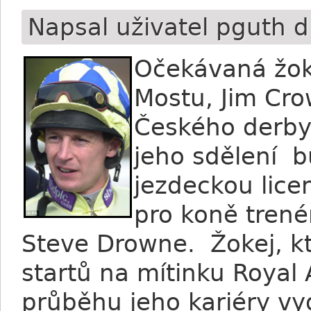
Napsal uživatel
pguth
d
Očekávaná žoke
Mostu, Jim Cro
Českého derby
jeho sdělení b
jezdeckou lice
pro koně trené
Steve Drowne. Žokej, k
startů na mítinku Royal
průběhu jeho kariéry vyd