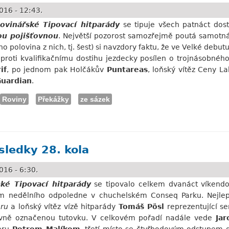
016 - 12:43.
ovinářské Tipovací hitparády
se tipuje všech patnáct dos
ou pojišťovnou
. Největší pozorost samozřejmě poutá samotná 
 ho polovina z nich, tj. šest) si navzdory faktu, že ve Velké debut
 oproti kvalifikačnímu dostihu jezdecky posílen o trojnásobnéh
if
, po jednom pak Holčákův
Puntareas
, loňský vítěz Ceny L
uardian
.
Roviny
Překážky
ze sázek
ook - ovládne Velkou hned napoprvé...?
sledky 28. kola
016 - 6:30.
ské Tipovací hitparády
se tipovalo celkem dvanáct víkendov
m nedělního odpoledne v chuchelském Conseq Parku. Nejlep
eru
a loňský vítěz vízě hitparády
Tomáš Pösl
reprezentující s
ávně označenou tutovku. V celkovém pořadí nadále vede
Jar