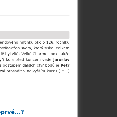
kendového mítinku okolo 126. ročníku
ostihového svět
a, který získal celkem
dě byl vítěz Velké Charme Look, takže
čtyři kola před koncem vede
Jaroslav
í s odstupem dalších čtyř bodů je
Petr
ázal prosadit v nejvyšším kurzu (15:1)
prvé...?