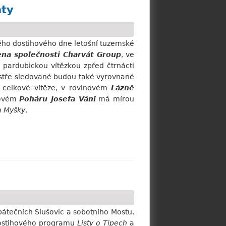
áty
ého dostihového dne letošní tuzemské
ena společnosti Charvát Group
, ve
 pardubickou vítězkou zpřed čtrnácti
 Ostře sledované budou také vyrovnané
h celkové vítěze, v rovinovém
Lázně
kovém
Poháru Josefa Váni
má mírou
a Myšky
.
pátečních Slušovic a sobotního Mostu.
dostihového programu
Listy o Tipech
a