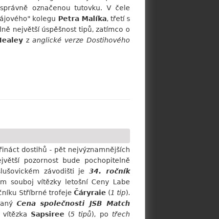
a správně označenou tutovku. V čele
tájového" kolegu
Petra Malíka
, třetí s
ně největší úspěšnost tipů, zatímco o
Healey
z
anglické verze Dostihového
řináct dostihů - pět nejvýznamnějších
jvětší pozornost bude pochopitelně
lušovickém závodišti je
34. ročník
ším souboj vítězky letošní Ceny Labe
očníku Stříbrné trofeje
Čáryraie
(
1 tip
).
vaný
Cena společnosti JSB Match
á vítězka
Sapsiree
(
5 tipů
), po
třech