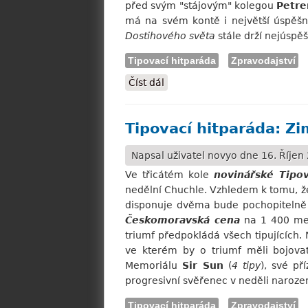
před svým "stájovým" kolegou
Petr
má na svém kontě i největší úspěšn
Dostihového světa
stále drží nejúspěšn
Tipovací hitparáda
Zpravodajství
Číst dál
Tipovací hitparáda: Výsledky
Tipovací hitparáda: Zi
Napsal uživatel
novyo
dne 16. Říjen 
Ve třicátém kole
novinářské Tipov
nedělní Chuchle. Vzhledem k tomu, ž
disponuje dvěma bude pochopitelně v
Českomoravská cena
na 1 400 met
triumf předpokládá všech tipujících
ve kterém by o triumf měli bojova
Memoriálu
Sir Sun
(
4 tipy
), své př
progresivní svěřenec v neděli narozen
Tipovací hitparáda
Zpravodajství