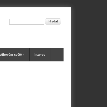
Hledat
ní
stihovém světě
»
Inzerce