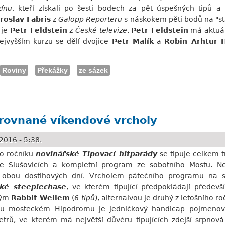
ínu
, kteří získali po šesti bodech za pět úspešných tipů 
aroslav Fabris
z
Galopp Reporteru
s náskokem pěti bodů na "s
 je
Petr Feldstein
z
České televize
.
Petr Feldstein
má aktuál
nejvyšším kurzu se dělí dvojice
Petr Malík
a
Robin Arhtur 
Roviny
Překážky
ze sázek
XXXII. kola
yrovnané víkendové vrcholy
2016 - 5:38.
ho ročníku
novinářské Tipovací hitparády
se tipuje celkem t
e Slušovicích a kompletní program ze sobotního Mostu. Ne
y obou dostihových dní. Vrcholem pátečního programu na s
ké steeplechase
, ve kterém tipující předpokládají předev
vým
Rabbit Wellem
(
6 tipů
), alternaivou je druhý z letošního r
mu mosteckém Hipodromu je jedničkový handicap pojmeno
trů, ve kterém má největší důvěru tipujících zdejší srpnov