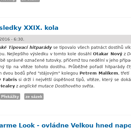
voritem Noble Cliffs nebo Sir Sun...?
sledky XXIX. kola
2016 - 6:30.
ské Tipovací hitparády
se tipovalo všech patnáct dostihů ví
ou. Nejlepšího výsledku v tomto kole dosáhl
Otakar Nový
z
D
obě správně označené tutovky, přičemž tou nedělní v jeho přípa
ný tip na vítěze tohoto dostihu. Průběžné pořadí hitparády 
m dvou bodů před "stájovým" kolegou
Petrem Malíkem
, třet
v Fabris
si drží i největší úspěšnost tipů, vítěze, který se dok
Healey
z
anglické mutace Dostihového světa
.
Překážky
ze sázek
XXIX. kola
harme Look - ovládne Velkou hned napo