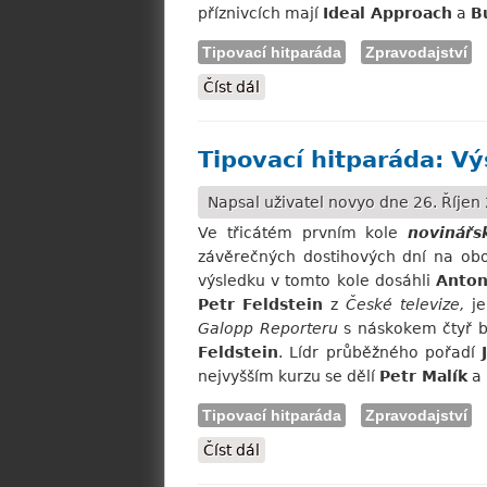
příznivcích mají
Ideal Approach
a
B
Tipovací hitparáda
Zpravodajství
Číst dál
Tipovací hitparáda: Vyrovna
Tipovací hitparáda: Vý
Napsal uživatel
novyo
dne 26. Říjen 
Ve třicátém prvním kole
novinářs
závěrečných dostihových dní na obou
výsledku v tomto kole dosáhli
Anton
Petr
Feldstein
z
České televize,
j
Galopp Reporteru
s náskokem čtyř 
Feldstein
. Lídr průběžného pořadí
nejvyšším kurzu se dělí
Petr Malík
a
Tipovací hitparáda
Zpravodajství
Číst dál
Tipovací hitparáda: Výsledky 