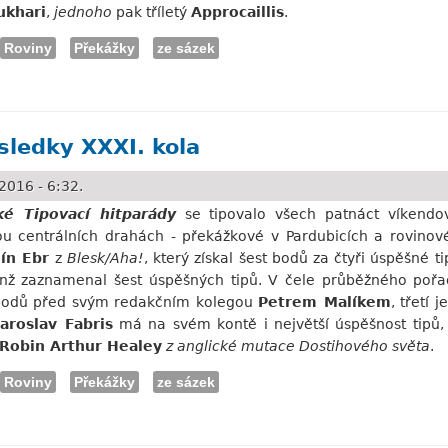
ukhari
,
jednoho
pak tříletý
Approcaillis
.
Roviny
Překážky
ze sázek
né víkendové vrcholy
sledky XXXI. kola
2016 - 6:32.
ké Tipovací hitparády
se tipovalo všech patnáct víkendov
 centrálních drahách - překážkové v Pardubicích a rovinové
ín Ebr
z
Blesk/Aha!
, který získal šest bodů za čtyři úspěšné 
enž zaznamenal šest úspěšných tipů. V čele průběžného poř
bodů před svým redakčním kolegou
Petrem Malíkem
, třetí
Jaroslav Fabris
má na svém kontě i největší úspěšnost tipů, o
Robin Arthur Healey
z anglické mutace Dostihového světa
.
Roviny
Překážky
ze sázek
XXXI. kola