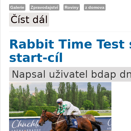
Galerie
Zpravodajství
Roviny
z domova
Číst dál
FOTO: Velká červnová cena a pražské do
Rabbit Time Test 
start-cíl
Napsal uživatel
bdap
dn