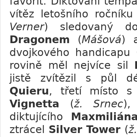
favorit. Diktování tempa
vítěz letošního roční
Verner
) sledovaný d
Dragonem
(
Mášová
) 
dvojkového handicapu
rovině měl nejvíce sil
jistě zvítězil s půl
Quieru
, třetí místo 
Vignetta
(
ž. Srnec
),
diktujícího
Maxmilián
ztrácel
Silver Tower
(
ž