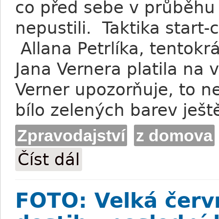
co před sebe v průběhu 
nepustili. Taktika start-
Allana Petrlíka, tentokr
Jana Vernera platila na 
Verner upozorňuje, to ne
bílo zelených barev ješt
Zpravodajství
z domova
Číst dál
Verner: Rabbit Time Test měl všechno p
FOTO: Velká červ