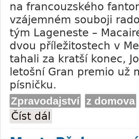
na francouzského fanto
vzájemném souboji rado
tým Lageneste – Macair
dvou příležitostech v Me
tahali za kratší konec, J
letošní Gran premio už 
písničku.
Zpravodajství
z domova
Číst dál
Váňa ml.: Na Emila v září i s Gangstere