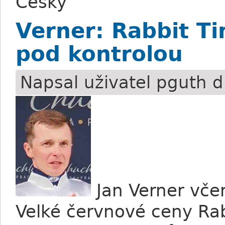
Česky
Verner: Rabbit T
pod kontrolou
Napsal uživatel
pguth
d
Jan Verner včer
Velké červnové ceny Rab