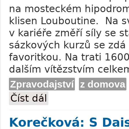
na mosteckém hipodromu
klisen Louboutine. Na 
v kariéře změří síly se s
sázkových kurzů se zdá
favoritkou. Na trati 160
dalším vítězstvím celk
Zpravodajství
z domova
Číst dál
Havelková: Louboutine otestují starší kl
Korečková: S Dai