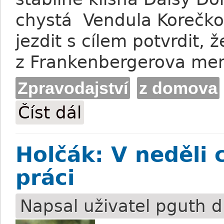
chystá Vendula Korečkov
jezdit s cílem potvrdit, 
z Frankenbergerova me
Zpravodajství
z domova
Číst dál
Korečková: S Daisy Dorou do derby ch
Holčák: V neděli
práci
Napsal uživatel
pguth
d