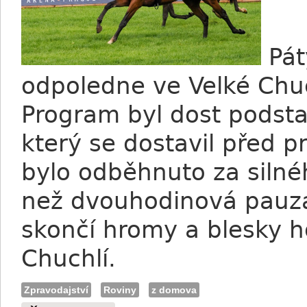
Pát
odpoledne ve Velké Chu
Program byl dost podst
který se dostavil před 
bylo odběhnuto za silné
než dvouhodinová pauza
skončí hromy a blesky h
Chuchlí.
Zpravodajství
Roviny
z domova