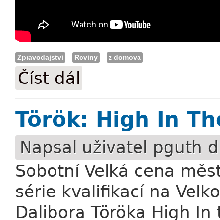
Zpravodajství
Roviny
z domova
Číst dál
Most: Překvapení jménem Mary's Drago
Török: High In Th
Napsal uživatel
pguth
d
Sobotní Velká cena měst
série kvalifikací na Vel
Dalibora Töröka High In 