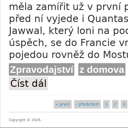
měla zamířit už v první 
před ní vyjede i Quantas
Jawwal, který loni na po
úspěch, se do Francie vr
pojedou rovněž do Most
Zpravodajství
z domova
Číst dál
Luka Italské derby asi ano, Royal Ascot n
« první
‹ předchozí
1
2
3
Stránky
Copyright © 2026,