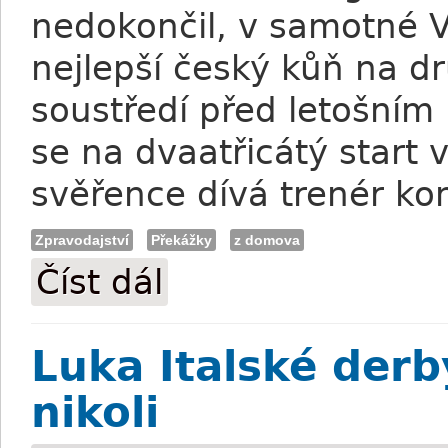
nedokončil, v samotné Ve
nejlepší český kůň na d
soustředí před letošním
se na dvaatřicátý start 
svěřence dívá trenér ko
Zpravodajství
Překážky
z domova
Číst dál
Török: High In The Sky je plný energie
Luka Italské derb
nikoli