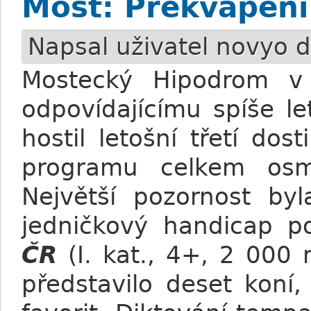
Most: Překvapen
Napsal uživatel
novyo
d
Mostecký Hipodrom v
odpovídajícímu spíše l
hostil letošní třetí do
programu celkem osm
Největší pozornost by
jedničkový handicap 
ČR
(I. kat., 4+, 2 000 
představilo deset koní