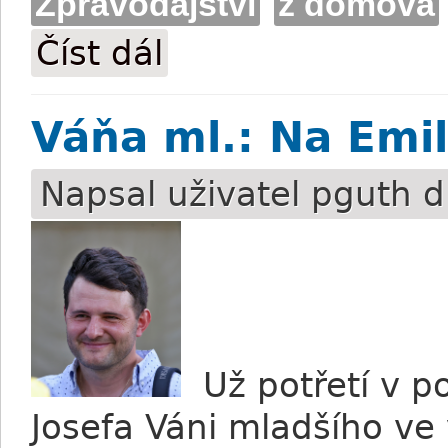
Zpravodajství
z domova
Číst dál
Holčák: V neděli chceme odvést dobrou
Váňa ml.: Na Emil
Napsal uživatel
pguth
d
Už potřetí v po
Josefa Váni mladšího ve