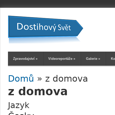
Zpravodajství
»
Videoreportáže
»
Galerie
»
Ko
Domů
» z domova
Jste zde
z domova
Jazyk