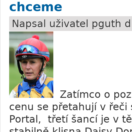
chceme
Napsal uživatel
pguth
d
Zatímco o pozi
cenu se přetahují v řeč
Portal, třetí šancí je v
stabilně klisna Daisy D