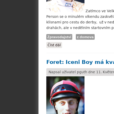
Zatímco ve Velké
Person se o minulém víkendu zaskvěla 
klisnami pro cestu do derby, už v ne
drahách, ale v nedělním startovním p
Zpravodajství
z domova
Číst dál
Janáčková Koplíková: Úspěšné
Foret: Iceni Boy má kva
Napsal uživatel
pguth
dne 11. Květen