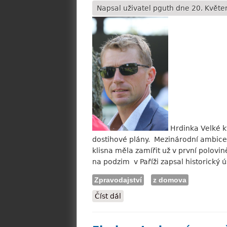
Napsal uživatel
pguth
dne 20. Květen
Hrdinka Velké kv
dostihové plány. Mezinárodní ambice 
klisna měla zamířit už v první polovin
na podzim v Paříži zapsal historický ú
Zpravodajství
z domova
Číst dál
Luka Italské derby asi ano, Ro