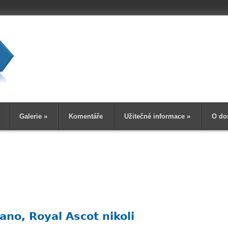
Vyhledává
Galerie
»
Komentáře
Užitečné informace
»
O do
ano, Royal Ascot nikoli