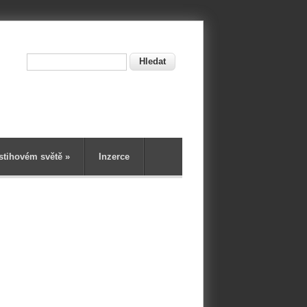
Hledat
ní
stihovém světě
»
Inzerce