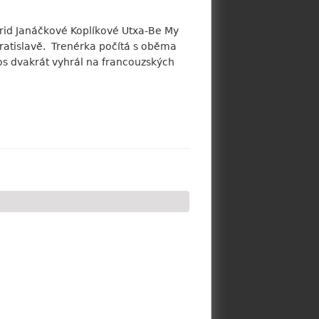
ngrid Janáčkové Koplíkové Utxa-Be My
Bratislavě. Trenérka počítá s oběma
os dvakrát vyhrál na francouzských