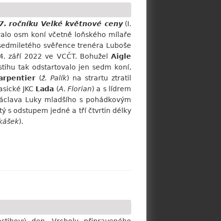
7. ročníku Velké květnové ceny
(I.
rovalo osm koní včetně loňského mílaře
 sedmiletého svěřence trenéra Luboše
24. září 2022 ve VCČT. Bohužel
Aigle
stihu tak odstartovalo jen sedm koní,
arpentier
(
ž. Palík
) na strartu ztratil
lasické JKC
Lada
(
A. Florian
) a s lídrem
 Václava Luky mladšího s pohádkovým
rtý s odstupem jedné a tří čtvrtin délky
ukášek
).