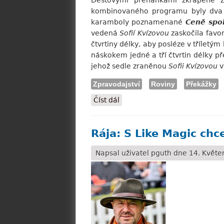
Dešťovými přeháňkami zkrápěné zá
kombinovaného programu byly dva do
karamboly poznamenané
Ceně spol
vedená
Sofií Kvízovou
zaskočila favo
čtvrtiny délky, aby posléze v tříletý
náskokem jedné a tří čtvrtin délky p
jehož sedle zraněnou
Sofii Kvízovou
v
Zpravodajství
Roviny
Překážky
Číst dál
Slušovice: Double pro Holčáka
Rája: S Like Magic ch
Napsal uživatel
pguth
dne 14. Květen