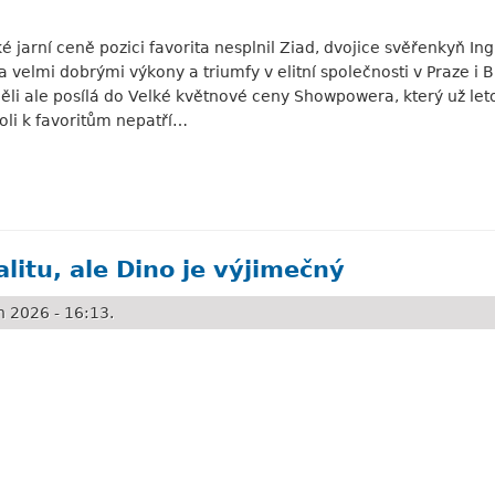
 jarní ceně pozici favorita nesplnil Ziad, dvojice svěřenkyň I
velmi dobrými výkony a triumfy v elitní společnosti v Praze i 
děli ale posílá do Velké květnové ceny Showpowera, který už let
oli k favoritům nepatří…
 klisny míří přímo do derby
litu, ale Dino je výjimečný
 2026 - 16:13.