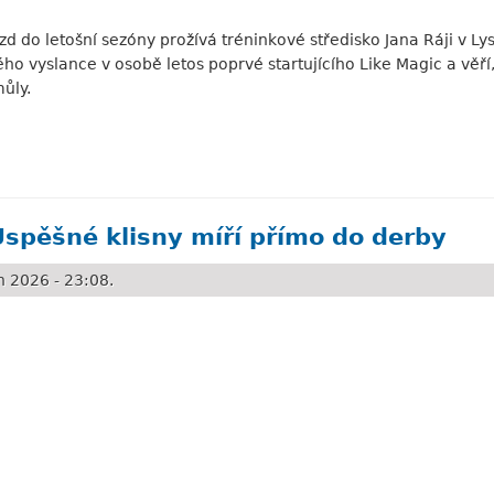
zd do letošní sezóny prožívá tréninkové středisko Jana Ráji v 
ého vyslance v osobě letos poprvé startujícího Like Magic a věř
ůly.
otované místo
Úspěšné klisny míří přímo do derby
 2026 - 23:08.