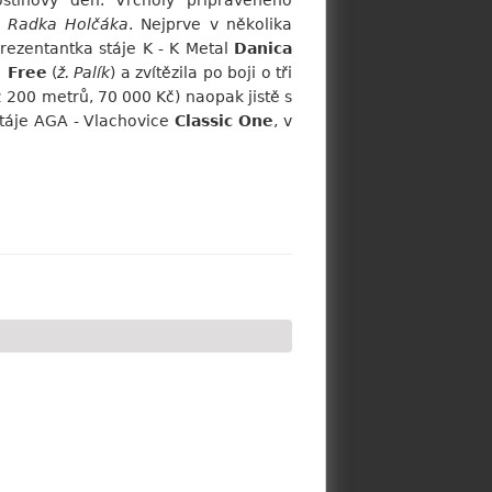
stihový den. Vrcholy připraveného
a Radka Holčáka
. Nejprve v několika
eprezentantka stáje K - K Metal
Danica
 Free
(
ž. Palík
) a zvítězila po boji o tři
., 2 200 metrů, 70 000 Kč) naopak jistě s
 stáje AGA - Vlachovice
Classic One
, v