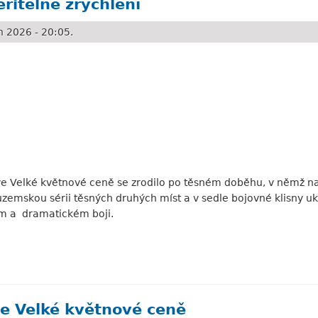
řitelné zrychlení
 2026 - 20:05.
ve Velké květnové ceně se zrodilo po těsném doběhu, v němž na
tuzemskou sérii těsných druhých míst a v sedle bojovné klisny 
tém a dramatickém boji.
é zrychlení
ve Velké květnové ceně