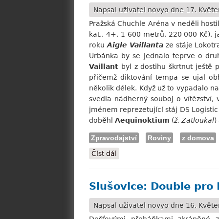
Napsal uživatel
novyo
dne 17. Květe
Pražská Chuchle Aréna v neděli hostil
kat., 4+, 1 600 metrů, 220 000 Kč), j
roku
Aigle Vaillanta
ze stáje Lokotr
Urbánka by se jednalo teprve o druh
Vaillant
byl z dostihu škrtnut ještě 
přičemž diktování tempa se ujal ob
několik délek. Když už to vypadalo na
svedla nádherný souboj o vítězství
jménem reprezetující stáj DS Logistic s
doběhl
Aequinoktium
(
ž. Zatloukal
)
Zpravodajství
Roviny
z domova
Číst dál
Velká Chuchle: Ve Velké květ
Slušovice: Double pro 
Napsal uživatel
novyo
dne 16. Květe