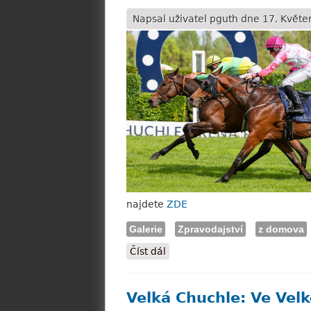
Napsal uživatel
pguth
dne 17. Květen
najdete
ZDE
Galerie
Zpravodajství
z domova
Číst dál
FOTO: Vítězství Lady ve Velk
Velká Chuchle: Ve Velk