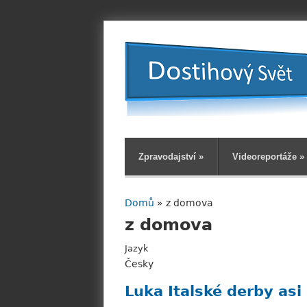
Zpravodajství
»
Videoreportáže
»
Domů
» z domova
Jste zde
z domova
Jazyk
Česky
Luka Italské derby asi 