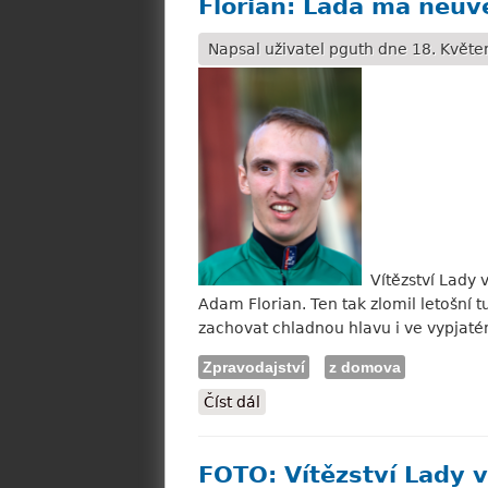
Florian: Lada má neuvě
Napsal uživatel
pguth
dne 18. Květen
Vítězství Lady 
Adam Florian. Ten tak zlomil letošní 
zachovat chladnou hlavu i ve vypja
Zpravodajství
z domova
Číst dál
Florian: Lada má neuvěřiteln
FOTO: Vítězství Lady 