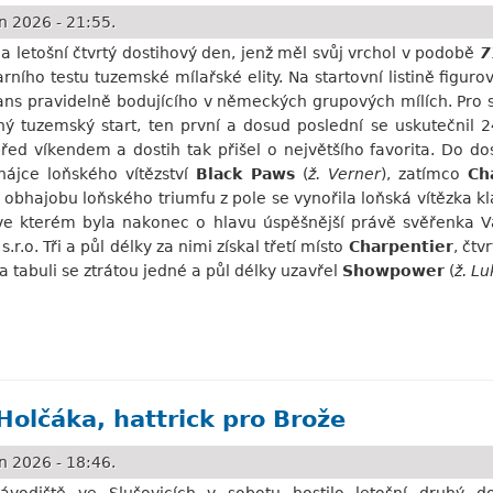
n 2026 - 21:55.
a letošní čtvrtý dostihový den, jenž měl svůj vrchol v podobě
7
arního testu tuzemské mílařské elity. Na startovní listině figu
ans pravidelně bodujícího v německých grupových mílích. Pro
ý tuzemský start, ten první a dosud poslední se uskutečnil 
před víkendem a dostih tak přišel o největšího favorita. Do do
hájce loňského vítězství
Black Paws
(
ž. Verner
), zatímco
Ch
 obhajobu loňského triumfu z pole se vynořila loňská vítězka k
, ve kterém byla nakonec o hlavu úspěšnější právě svěřenka
.r.o. Tři a půl délky za nimi získal třetí místo
Charpentier
, čtv
 a tabuli se ztrátou jedné a půl délky uzavřel
Showpower
(
ž. L
nové zazářila Lada
Holčáka, hattrick pro Brože
n 2026 - 18:46.