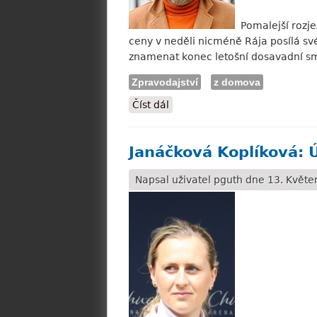
Pomalejší rozje
ceny v neděli nicméně Rája posílá sv
znamenat konec letošní dosavadní sm
Zpravodajství
z domova
Číst dál
Rája: S Like Magic chceme d
Janáčková Koplíková: 
Napsal uživatel
pguth
dne 13. Květen