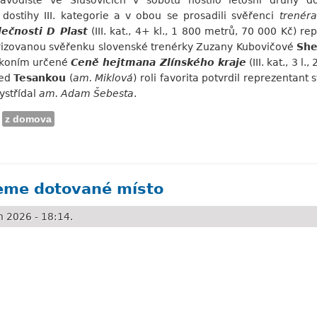
vodiště ve Slušovicích v sobotu hostilo letošní druhý do
stihy III. kategorie a v obou se prosadili svěřenci
trenér
ečnosti D Plast
(III. kat., 4+ kl., 1 800 metrů, 70 000 Kč) r
rizovanou svěřenku slovenské trenérky Zuzany Kubovičové
She
m koním určené
Ceně hejtmana Zlínského kraje
(III. kat., 3 l
řed
Tesankou
(
am. Miklová
) roli favorita potvrdil reprezentant
ystřídal
am. Adam Šebesta
.
z domova
, hattrick pro Brože
ceme dotované místo
 2026 - 18:14.