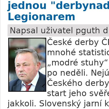
jednou "derbynad
Legionarem
Napsal uživatel
pguth
d
České derby ČP
mnohé statisti
„modré stuhy“,
po neděli. Nej
Českého derby 
start jeho sv
jakkoli. Slovenský jarní