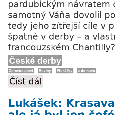
pardubickým návratem d
samotný Váňa dovolil p
tedy jeho zítřejší cíle v 
špatně v derby – a vlas
francouzském Chantilly
České derby
Zpravodajství
Roviny
Překážky
z domova
Číst dál
Váňové za sebu mají derby i Chantilly. T
Lukášek: Krasava
ale já byl jen šof