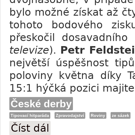
bylo možné získat až čt
tohoto bodového zis
přeskočil dosavadního
televize
).
Petr Feldste
největší úspěšnost tip
poloviny května díky T
15:1 hýčká pozici majite
České derby
Tipovací hitparáda
Zpravodajství
Roviny
ze sázek
Číst dál
Tipovací hitparáda: Výsledky XII. kola