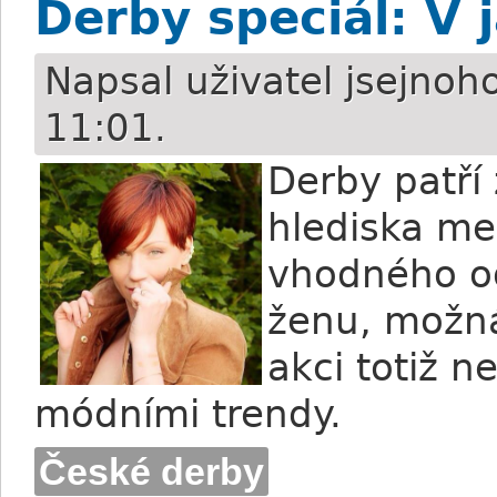
Derby speciál: V 
Napsal uživatel
jsejnoh
11:01.
Derby patří
hlediska mez
vhodného o
ženu, možná
akci totiž 
módními trendy.
České derby