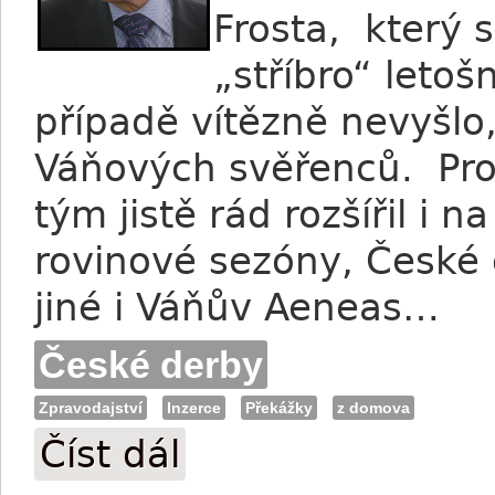
Frosta, který 
„stříbro“ letoš
případě vítězně nevyšlo, 
Váňových svěřenců. Pro p
tým jistě rád rozšířil i n
rovinové sezóny, České
jiné i Váňův Aeneas…
České derby
Zpravodajství
Inzerce
Překážky
z domova
Číst dál
Váňa: Aeneas pro derby nadějí, Father F