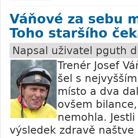
Váňové za sebu ma
Toho staršího ček
Napsal uživatel
pguth
d
Trenér Josef V
šel s nejvyšším
místo a dva da
ovšem bilance, 
nemohla.
Jestli
výsledek zdravě naštve