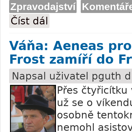
Zpravodajství
Komentář
Číst dál
Derby speciál: V jakých šatech na derby
Váňa: Aeneas pro
Frost zamíří do F
Napsal uživatel
pguth
d
Přes čtyřicítk
už se o víkend
osobně tentokr
nemohl asistov