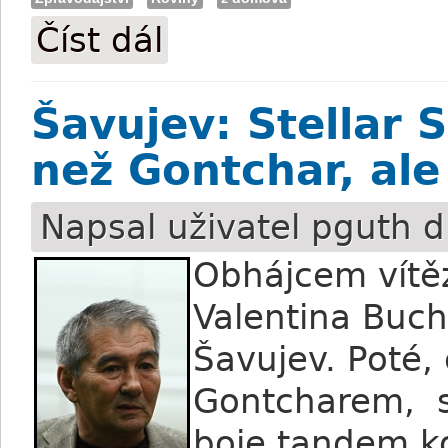
Číst dál
František Holčák do chuchelské výhně 
Šavujev: Stellar 
než Gontchar, ale
Napsal uživatel
pguth
d
Obhájcem vítěz
Valentina Buch
Šavujev. Poté, 
Gontcharem, se
boje tandem kon