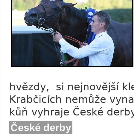
hvězdy, si nejnovější kle
Krabčicích nemůže vynac
kůň vyhraje České derby
České derby