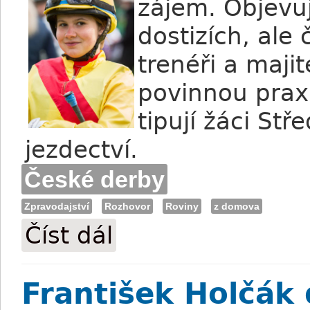
zájem. Objevuj
dostizích, ale 
trenéři a majit
povinnou praxi
tipují žáci St
jezdectví.
České derby
Zpravodajství
Rozhovor
Roviny
z domova
Číst dál
Jezdci žáci tipují derby – Simona Laube
František Holčák