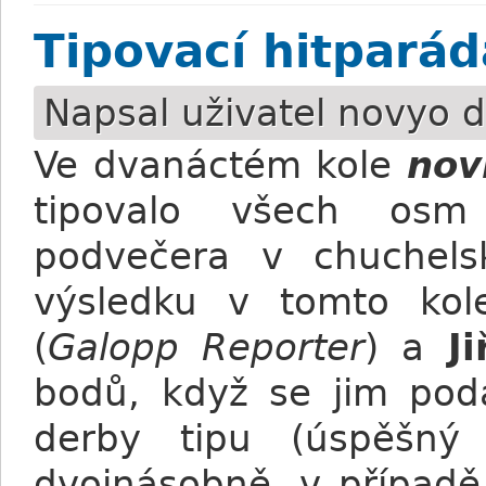
Tipovací hitparád
Napsal uživatel
novyo
d
Ve dvanáctém kole
nov
tipovalo všech osm 
podvečera v chuchels
výsledku v tomto kol
(
Galopp Reporter
) a
J
bodů, když se jim poda
derby tipu (úspěšný
dvojnásobně, v případě