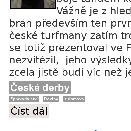
Vážně je z hle
brán především ten prv
české turfmany zatím t
se totiž prezentoval ve 
nezvítězil, jeho výsled
zcela jistě budí víc než
České derby
Zpravodajství
Roviny
z domova
Číst dál
Šavujev: Stellar Speed? Možná je lepší n