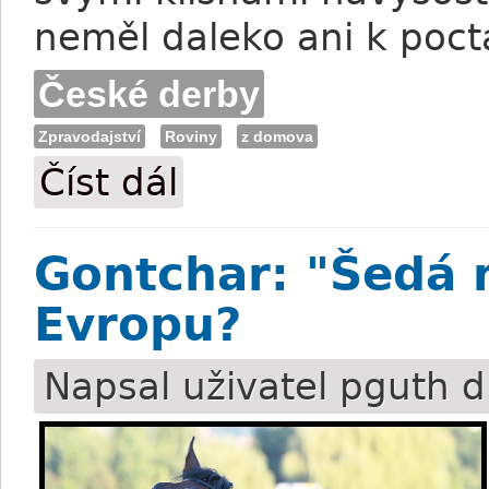
neměl daleko ani k poc
České derby
Zpravodajství
Roviny
z domova
Číst dál
Lukášek: Krasava podala výborný výkon, 
Gontchar: "Šedá 
Evropu?
Napsal uživatel
pguth
d