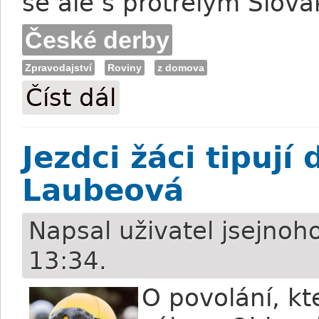
se ale s protřelým Slo
České derby
Zpravodajství
Roviny
z domova
Číst dál
Tůma: Cesta k vítězství v derby? Porazi
Jezdci žáci tipují
Laubeová
Napsal uživatel
jsejnoh
13:34.
O povolání, kt