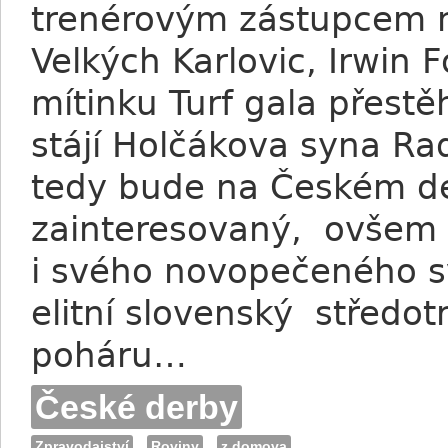
trenérovým zástupcem na
Velkých Karlovic, Irwin 
mítinku Turf gala přest
stájí Holčákova syna R
tedy bude na Českém d
zainteresovaný, ovšem F
i svého novopečeného s
elitní slovenský středot
poháru…
České derby
Zpravodajství
Roviny
z domova