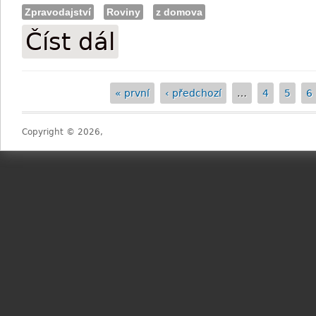
Zpravodajství
Roviny
z domova
Číst dál
Gontchar: "Šedá myš" nyní bude dobýva
« první
‹ předchozí
…
4
5
6
Stránky
Copyright © 2026,