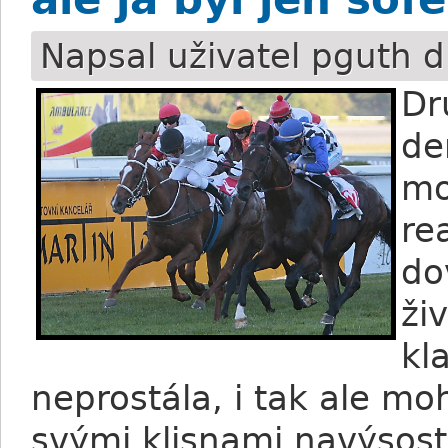
Napsal uživatel
pguth
d
Dr
de
mo
re
do
ži
kl
neprostála, i tak ale m
svými klisnami navýsost