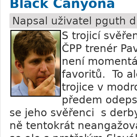
Black Canyona
Napsal uživatel
pguth
d
S trojicí svěř
ČPP trenér Pav
není momentál
favoritů. To 
trojice v mod
předem odepsa
se jeho svěřenci s derby
ně tentokrát neangažov