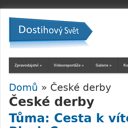
Zpravodajství
»
Videoreportáže
»
Galerie
»
Ko
Domů
» České derby
Jste zde
České derby
Tůma: Cesta k vít