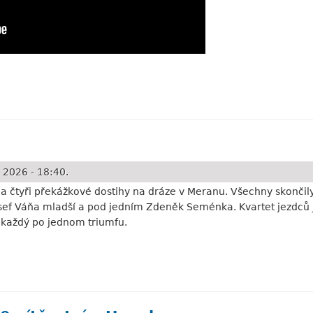
 3
u
 2026 - 18:40.
la čtyři překážkové dostihy na dráze v Meranu. Všechny skonči
osef Váňa mladší a pod jedním Zdeněk Seménka. Kvartet jezdců 
i každý po jednom triumfu.