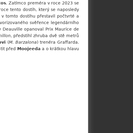
tos
. Zatímco preméra v roce 2023 se
roce tento dostih, který se naposledy
 v tomto dostihu přestavil počtvrté a
favorizovaného svěřence legendárního
ž v Deauville opanoval Prix Maurice de
illon
, předstihl zhruba dvě stě metrů
ovi
(
M. Barzalona
) trenéra Graffarda.
átit před
Moojeeda
a o krátkou hlavu