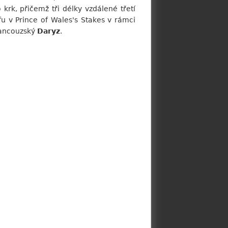
 krk, přičemž tři délky vzdálené třetí
u v Prince of Wales's Stakes v rámci
francouzský
Daryz
.