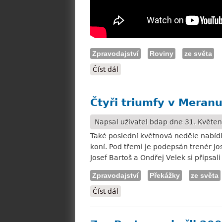
Zpravodajství
Roviny
ze světa
Číst dál
Chantilly: Ponntos druhý v Gr.
Čtyři triumfy v Meran
Napsal uživatel
bdap
dne 31. Květen
Také poslední květnová neděle nabíd
koní. Pod třemi je podepsán trenér J
Josef Bartoš a Ondřej Velek si připsal
Zpravodajství
Překážky
ze světa
Číst dál
Čtyři triumfy v Meranu