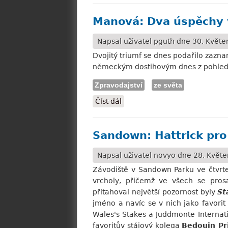
Manová: Dva úspěchy 
Napsal uživatel
pguth
dne 30. Květen
Dvojitý triumf se dnes podařilo zaz
německým dostihovým dnes z pohledu 
Zpravodajství
ze světa
Číst dál
Manová: Dva úspěchy v Lips
Sandown: Hattrick pro
Napsal uživatel
novyo
dne 28. Květe
Závodiště v Sandown Parku ve čtvrt
vrcholy, přičemž ve všech se prosa
přitahoval největší pozornost byly
St
jméno a navíc se v nich jako favor
Wales's Stakes a Juddmonte Internati
favoritův stájový kolega
Bedouin Pr