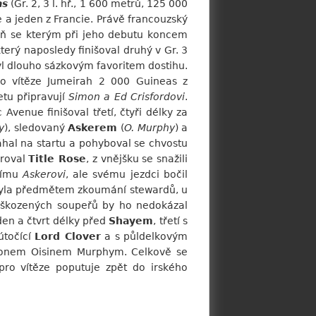
as
(Gr. 2, 3 l. hř., 1 600 metrů, 125 000
ie a jeden z Francie. Právě francouzský
ň se kterým při jeho debutu koncem
terý naposledy finišoval druhý v Gr. 3
l dlouho sázkovým favoritem dostihu.
o vítěze Jumeirah 2 000 Guineas z
tu připravují
Simon a Ed Crisfordovi
.
enue finišoval třetí, čtyři délky za
y
), sledovaný
Askerem
(
O. Murphy
) a
hal na startu a pohyboval se chvostu
eroval
Title Rose
, z vnějšku se snažili
címu
Askerovi
, ale svému jezdci bočil
la předmětem zkoumání stewardů, u
 poškozených soupeřů by ho nedokázal
en a čtvrt délky před
Shayem
, třetí s
útočící
Lord Clover
a s půldelkovým
ionem Oisinem Murphym. Celkově se
 pro vítěze poputuje zpět do irského