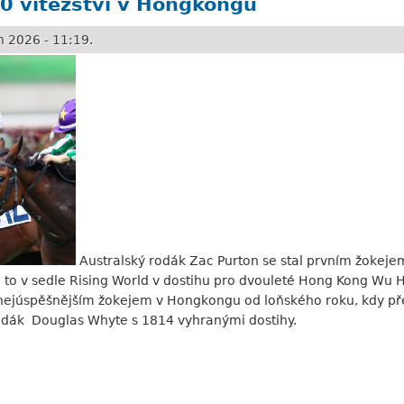
00 vítězství v Hongkongu
 2026 - 11:19.
Australský rodák Zac Purton se stal prvním žokeje
mu to v sedle Rising World v dostihu pro dvouleté Hong Kong Wu
y nejúspěšnějším žokejem v Hongkongu od loňského roku, kdy př
rodák Douglas Whyte s 1814 vyhranými dostihy.
zství v Hongkongu