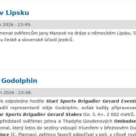
v Lipsku
 2026 - 23:49.
namenat svěřencům Jany Manové na dráze v německém Lipsku. Ta
české a slovenské účasti jezdců.
ku
 Godolphin
n 2026 - 23:48.
ek odpoledne hostilo
Start Sports Brigadier Gerard Eveni
dili reprezentanti stáje Godolphin, avšak každy připravov
ar Sports Brigadier Gerard Stakes
(Gr. 3, 4+, 2 002 metrů,
it představil svěřenec Johna a Thadyho Gosdenových
Ombuds
onal, který letos do sezóny vstoupil triumfem v březnovém Du
ince
(C. Plannas), zatímco favorit odpočíval v poli, v cílové ro