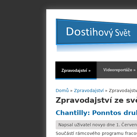
Videoreportáže
»
Zpravodajství
»
Domů
»
Zpravodajství
» Zpravodajstv
Jste zde
Zpravodajství ze sv
Chantilly: Ponntos dru
Napsal uživatel
novyo
dne 1. Červen
Součástí rámcového programu fracouz