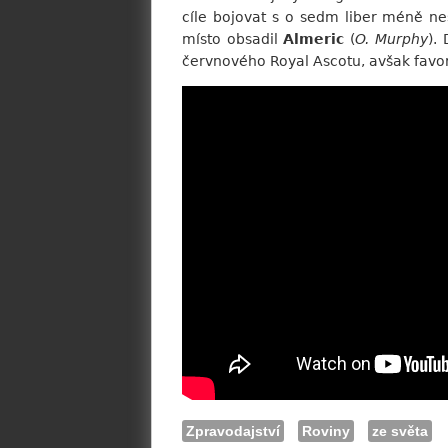
cíle bojovat s o sedm liber méně 
místo obsadil
Almeric
(
O. Murphy
).
červnového Royal Ascotu, avšak favori
Zpravodajství
Roviny
ze světa