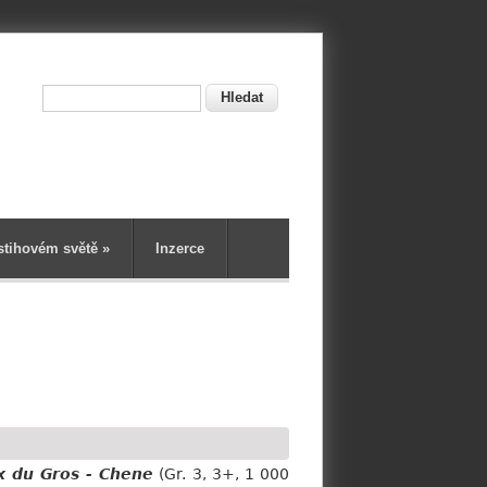
Hledat
ní
stihovém světě
»
Inzerce
x du Gros - Chene
(Gr. 3, 3+, 1 000