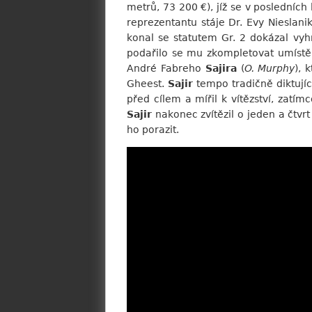
metrů, 73 200 €), jíž se v posledníc
reprezentantu stáje Dr. Evy Nieslani
konal se statutem Gr. 2 dokázal vyhr
podařilo se mu zkompletovat umístěn
André Fabreho
Sajira
(
O. Murphy
), 
Gheest.
Sajir
tempo tradičně diktují
před cílem a mířil k vítězství, zatí
Sajir
nakonec zvítězil o jeden a čtvr
ho porazit.