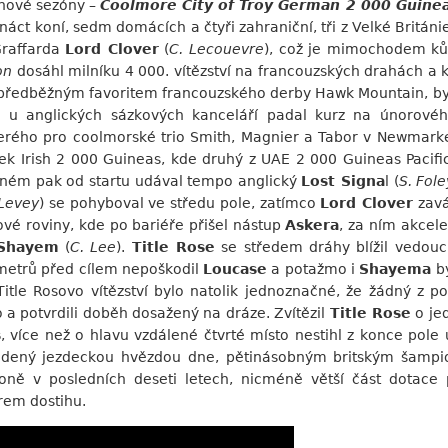
ihové sezóny –
Coolmore City of Troy German 2 000 Guine
denáct koní, sedm domácích a čtyři zahraniční, tři z Velké Britán
Graffarda
Lord Clover
(
C. Lecouevre
), což je mimochodem ků
on
dosáhl milníku 4 000. vítězství na francouzských drahách a k
za předběžným favoritem francouzského derby Hawk Mountain, by
u anglických sázkových kanceláří padal kurz na únorovéh
terého pro coolmorské trio Smith, Magnier a Tabor v Newmarke
Irish 2 000 Guineas, kde druhý z UAE 2 000 Guineas Pacific Av
ném pak od startu udával tempo anglický
Lost Signa
l (
S. Fole
 Levey
) se pohyboval ve středu pole, zatímco
Lord Clover
zavá
ové roviny, kde po bariéře přišel nástup
Askera
, za ním akcel
Shayem
(
C. Lee
).
Title Rose
se středem dráhy blížil vedou
metrů před cílem nepoškodil
Loucase
a potažmo i
Shayema
by
Title Rosovo vítězství bylo natolik jednoznačné, že žádný z
o a potvrdili doběh dosažený na dráze. Zvítězil
Title Rose
o jed
s
, více než o hlavu vzdálené čtvrté místo nestihl z konce pole 
dený jezdeckou hvězdou dne, pětinásobným britským šamp
koně v posledních deseti letech, nicméně větší část dotace
rem dostihu.