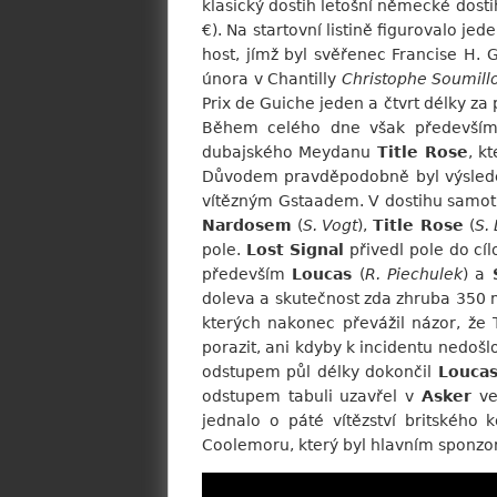
klasický dostih letošní německé dost
€). Na startovní listině figurovalo je
host, jímž byl svěřenec Francise H. 
února v Chantilly
Christophe Soumill
Prix de Guiche jeden a čtvrt délky 
Během celého dne však především 
dubajského Meydanu
Title Rose
, k
Důvodem pravděpodobně byl výsledek 
vítězným Gstaadem. V dostihu samot
Nardosem
(
S. Vogt
),
Title Rose
(
S.
pole.
Lost Signal
přivedl pole do cíl
především
Loucas
(
R. Piechulek
) a
doleva a skutečnost zda zhruba 350 
kterých nakonec převážil názor, že 
porazit, ani kdyby k incidentu nedošl
odstupem půl délky dokončil
Louca
odstupem tabuli uzavřel v
Asker
ve
jednalo o páté vítězství britského 
Coolemoru, který byl hlavním sponzo