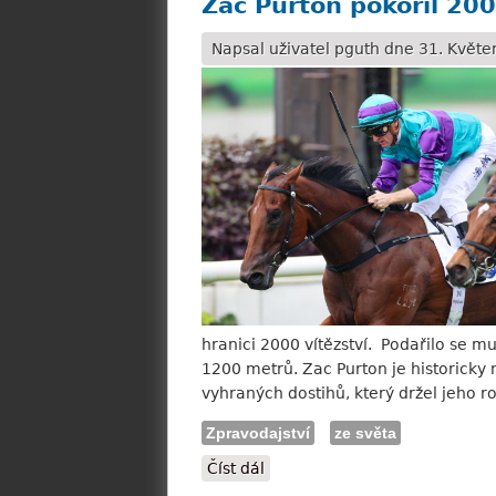
Zac Purton pokořil 20
Napsal uživatel
pguth
dne 31. Květen
hranici 2000 vítězství. Podařilo se 
1200 metrů. Zac Purton je historick
vyhraných dostihů, který držel jeho 
Zpravodajství
ze světa
Číst dál
Zac Purton pokořil 2000 vítě