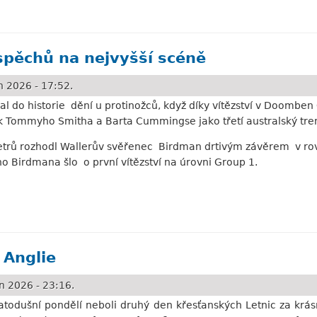
phin
spěchů na nejvyšší scéně
 2026 - 17:52.
al do historie dění u protinožců, když díky vítězství v Doomben Cu
ok Tommyho Smitha a Barta Cummingse jako třetí australský tre
ů rozhodl Wallerův svěřenec Birdman drtivým závěrem v rovinc
ého Birdmana šlo o první vítězství na úrovni Group 1.
na nejvyšší scéně
 Anglie
n 2026 - 23:16.
todušní pondělí neboli druhý den křesťanských Letnic za krás