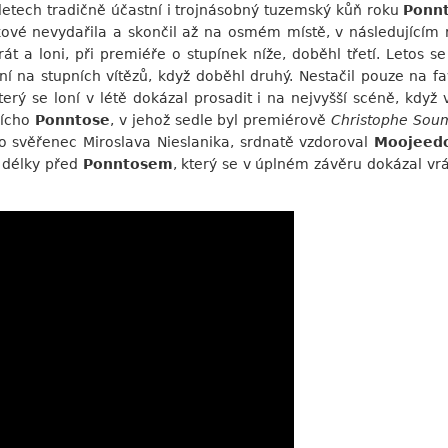
h letech tradičně účastní i trojnásobný tuzemský kůň roku
Ponn
kové nevydařila a skončil až na osmém místě, v následujícím 
át a loni, při premiéře o stupínek níže, doběhl třetí. Letos se
í na stupních vítězů, když doběhl druhý. Nestačil pouze na 
který se loní v létě dokázal prosadit i na nejvyšší scéně, kdy
cícho
Ponntose
, v jehož sedle byl premiérově
Christophe Soum
mco svěřenec Miroslava Nieslanika, srdnatě vzdoroval
Moojeed
t délky před
Ponntosem
, který se v úplném závěru dokázal vr