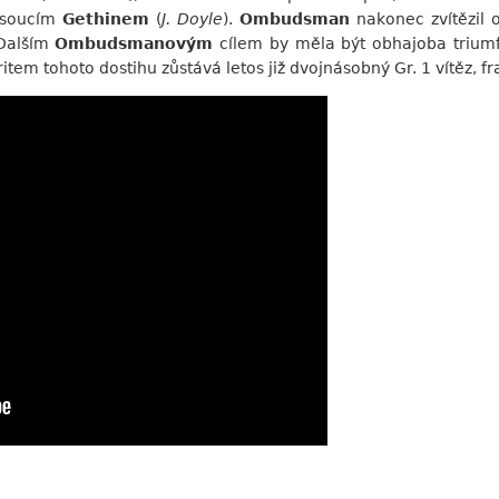
nesoucím
Gethinem
(
J. Doyle
).
Ombudsman
nakonec zvítězil o
 Dalším
Ombudsmanovým
cílem by měla být obhajoba triumf
tem tohoto dostihu zůstává letos již dvojnásobný Gr. 1 vítěz, 