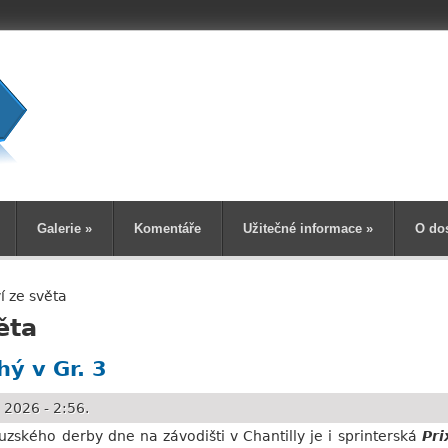
Vyhledává
Galerie
»
Komentáře
Užitečné informace
»
O do
í ze světa
ěta
hý v Gr. 3
 2026 - 2:56.
ského derby dne na závodišti v Chantilly je i sprinterská
Pri