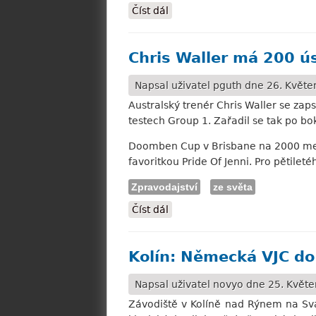
Číst dál
Sandown: Hattrick pro Godol
Chris Waller má 200 ú
Napsal uživatel
pguth
dne 26. Květen
Australský trenér Chris Waller se zaps
testech Group 1. Zařadil se tak po b
Doomben Cup v Brisbane na 2000 metr
favoritkou Pride Of Jenni. Pro pětilet
Zpravodajství
ze světa
Číst dál
Chris Waller má 200 úspěchů 
Kolín: Německá VJC do
Napsal uživatel
novyo
dne 25. Květe
Závodiště v Kolíně nad Rýnem na Sva