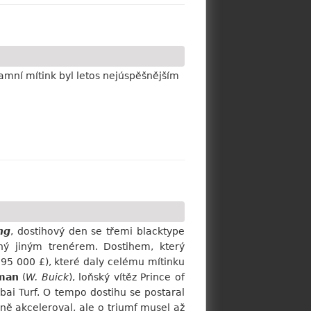
mní mítink byl letos nejúspěšnějším
ng
, dostihový den se třemi blacktype
aný jiným trenérem. Dostihem, který
 95 000 £), které daly celému mítinku
man
(
W. Buick
), loňský vítěz Prince of
bai Turf. O tempo dostihu se postaral
vině akceleroval, ale o triumf musel až