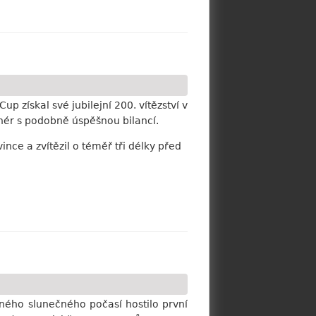
p získal své jubilejní 200. vítězství v
nér s podobně úspěšnou bilancí.
e a zvítězil o téměř tři délky před
ného slunečného počasí hostilo první