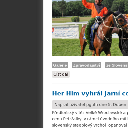
Galerie
Zpravodajství
ze Slovens
Číst dál
FOTO: Slovenské derby 2025 a
Her Him vyhrál Jarní c
Napsal uživatel
pguth
dne 5. Duben 
Předloňský vítěz Velké Wroclawské a 
cenu Petržalky v rámci úvodního mítin
slovenský steeplový vrchol opanoval 