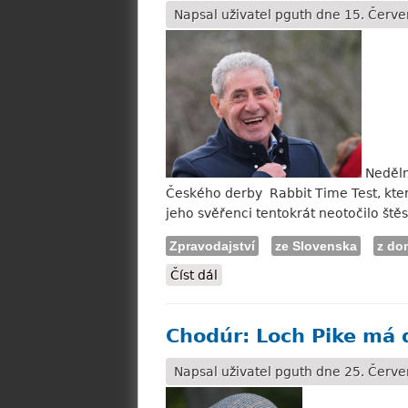
Napsal uživatel
pguth
dne 15. Červe
Neděln
Českého derby Rabbit Time Test, které
jeho svěřenci tentokrát neotočilo štěs
Zpravodajství
ze Slovenska
z do
Číst dál
Petrlík: Ve Slovenském derby
Chodúr: Loch Pike má 
Napsal uživatel
pguth
dne 25. Červen