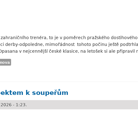
k zahraničního trenéra, to je v poměrech pražského dostihového
mci derby-odpoledne, mimořádnost tohoto počinu ještě podtrhla.
pasana v nejcennější české klasice, na letošek si ale připravil
mova
ambice
spektem k soupeřům
2026 - 1:23.