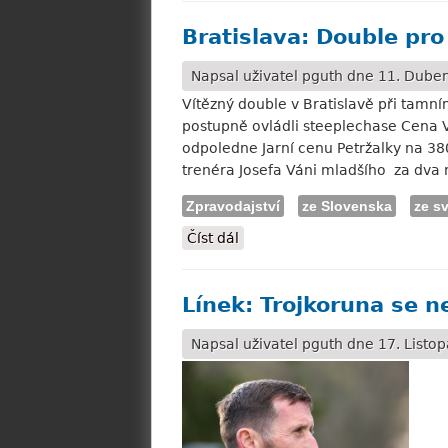
Bratislava: Double pr
Napsal uživatel
pguth
dne 11. Duben
Vítězný double v Bratislavě při tamn
postupně ovládli steeplechase Cena 
odpoledne Jarní cenu Petržalky na 38
trenéra Josefa Váni mladšího za dva r
Zpravodajství
ze Slovenska
ze s
Číst dál
Bratislava: Double pro Velka
Línek: Trojkoruna se n
Napsal uživatel
pguth
dne 17. Listop