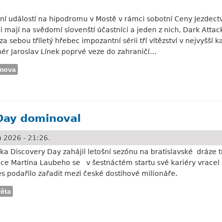
ní událostí na hipodromu v Mostě v rámci sobotní Ceny Jezdectví
i mají na svědomí slovenští účastníci a jeden z nich, Dark Atta
za sebou tříletý hřebec impozantní sérii tří vítězství v nejvyšší 
nér Jaroslav Línek poprvé veze do zahraničí…
mova
 k soupeřům
 Day dominoval
 2026 - 21:26.
uka Discovery Day zahájil letošní sezónu na bratislavské dráze
ce Martina Laubeho se v šestnáctém startu své kariéry vracel 
s podařilo zařadit mezi české dostihové milionáře.
věta
minoval