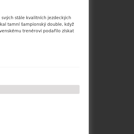
svých stále kvalitních jezdeckých
ískal tamní šampionský double, když
venskému trenérovi podařilo získat