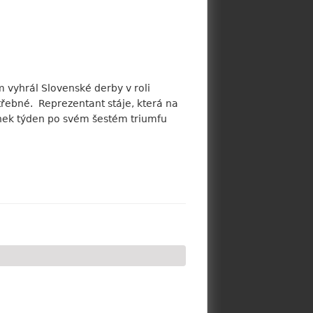
em vyhrál Slovenské derby v roli
otřebné. Reprezentant stáje, která na
ínek týden po svém šestém triumfu