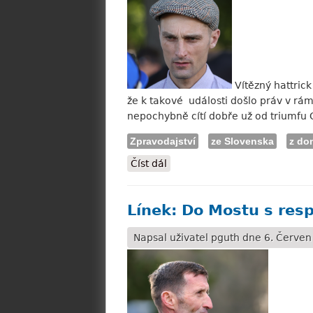
Vítězný hattric
že k takové události došlo práv v rá
nepochybně cítí dobře už od triumfu O
Zpravodajství
ze Slovenska
z do
Číst dál
Chodúr: Loch Pike má další 
Línek: Do Mostu s re
Napsal uživatel
pguth
dne 6. Červen 