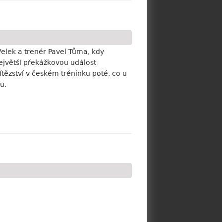
Velek a trenér Pavel Tůma, kdy
ejvětší překážkovou událost
ězství v českém tréninku poté, co u
u.