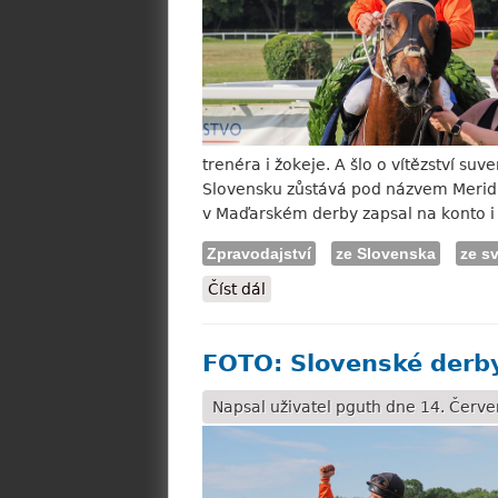
trenéra i žokeje. A šlo o vítězství s
Slovensku zůstává pod názvem Meridia
v Maďarském derby zapsal na konto i
Zpravodajství
ze Slovenska
ze s
Číst dál
Línek: Torin? Složitý kůň s obr
FOTO: Slovenské derby
Napsal uživatel
pguth
dne 14. Červe