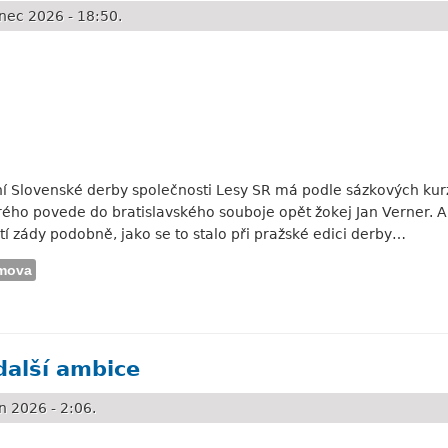
nec 2026 - 18:50.
í Slovenské derby společnosti Lesy SR má podle sázkových kurzů
ho povede do bratislavského souboje opět žokej Jan Verner. A tr
tí zády podobně, jako se to stalo při pražské edici derby…
mova
 bychom rádi uspěli
další ambice
 2026 - 2:06.