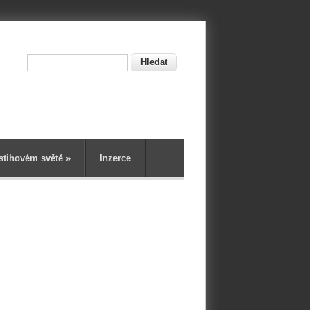
Hledat
ní
stihovém světě
»
Inzerce