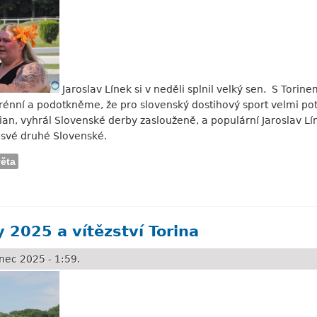
Jaroslav Línek si v neděli splnil velký sen. S Torin
uverénní a podotkněme, že pro slovenský dostihový sport velmi p
n, vyhrál Slovenské derby zaslouženě, a populární Jaroslav L
 své druhé Slovenské.
věta
ovskou třídou...
 2025 a vítězství Torina
nec 2025 - 1:59.