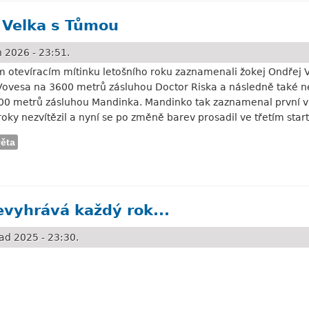
o Velka s Tůmou
 2026 - 23:51.
ím otevíracím mítinku letošního roku zaznamenali žokej Ondřej 
Vovesa na 3600 metrů zásluhou Doctor Riska a následně také n
00 metrů zásluhou Mandinka. Mandinko tak zaznamenal první vít
oky nezvítězil a nyní se po změně barev prosadil ve třetím start
věta
 s Tůmou
evyhrává každý rok...
ad 2025 - 23:30.