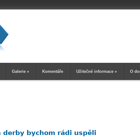
Vyhledává
Galerie
»
Komentáře
Užitečné informace
»
O do
m derby bychom rádi uspěli