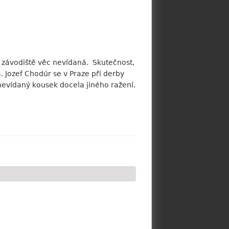
 závodiště věc nevídaná. Skutečnost,
 Jozef Chodúr se v Praze při derby
 nevídaný kousek docela jiného ražení.