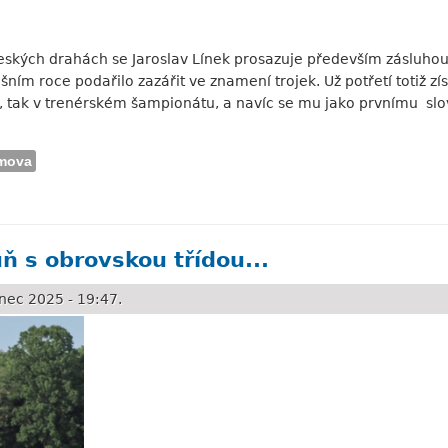
ských drahách se Jaroslav Línek prosazuje především zásluhou 
šním roce podařilo zazářit ve znamení trojek. Už potřetí totiž z
, tak v trenérském šampionátu, a navíc se mu jako prvnímu slo
mova
á každý rok...
ůň s obrovskou třídou...
nec 2025 - 19:47.