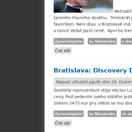
Netradič
tamního hlavního dostihu. Tentokrát j
favoritem. Není divu, v Bratislavě má 
v tamní Velké jarní ceně. Nyní ho tre
Zpravodajství
ze Slovenska
z do
Číst dál
Línek: Do Mostu s respektem
Bratislava: Discovery
Napsal uživatel
pguth
dne 26. Duben
Šestiletý reprezentant stáje Václav L
ceny. Pod vedením svého stálého jezd
ziskem 2475 eur pro vítěze se mu dne
Zpravodajství
ze Slovenska
ze s
Číst dál
Bratislava: Discovery Day do