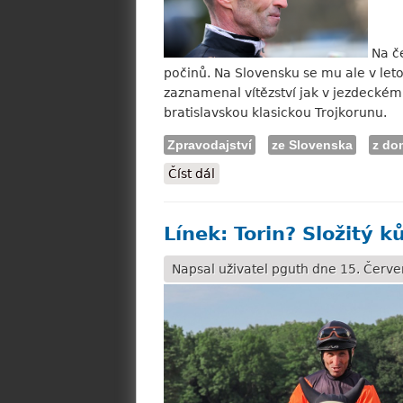
Na če
počinů. Na Slovensku se mu ale v leto
zaznamenal vítězství jak v jezdeckém
bratislavskou klasickou Trojkorunu.
Zpravodajství
ze Slovenska
z do
Číst dál
Línek: Trojkoruna se nevyhráv
Línek: Torin? Složitý k
Napsal uživatel
pguth
dne 15. Červe