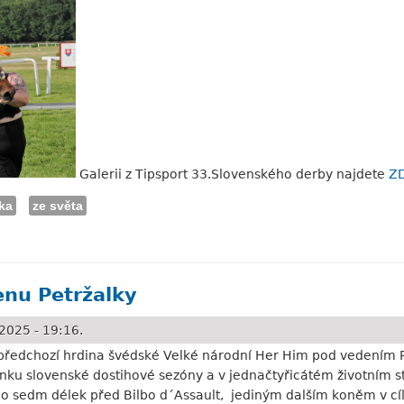
Galerii z Tipsport 33.Slovenského derby najdete
Z
ka
ze světa
 vítězství Torina
enu Petržalky
2025 - 19:16.
předchozí hrdina švédské Velké národní Her Him pod vedením R
ku slovenské dostihové sezóny a v jednačtyřicátém životním sta
o sedm délek před Bilbo d´Assault, jediným dalším koněm v cíl