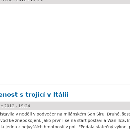
budeme do třetího místa
ost s trojicí v Itálii
c 2012 - 19:24.
dstavila v neděli v podvečer na milánském San Siru. Druhé, še
ůvod ke znepokojení. Jako první se na start postavila Wanillca,
a jednu z nejvyšších hmotností v poli. "Podala statečný výkon, 