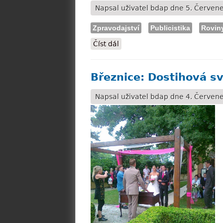
Napsal uživatel
bdap
dne 5. Červene
Zpravodajství
Publicistika
Rovin
Číst dál
Slušovice: Rabbit Hawk Wing 
Březnice: Dostihová s
Napsal uživatel
bdap
dne 4. Červene