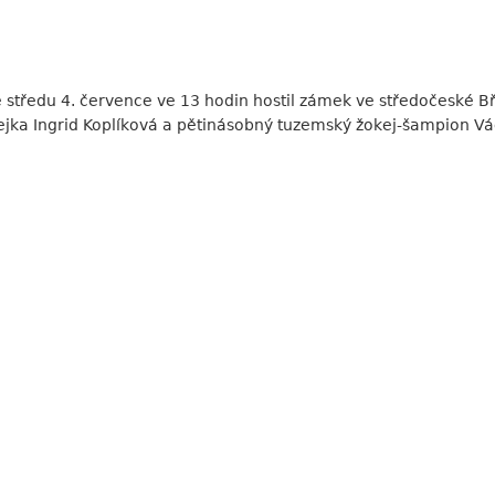
 středu 4. července ve 13 hodin hostil zámek ve středočeské B
kejka Ingrid Koplíková a pětinásobný tuzemský žokej-šampion Vá