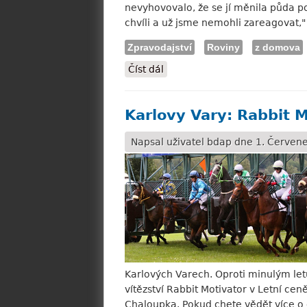
nevyhovovalo, že se jí měnila půda p
chvíli a už jsme nemohli zareagovat," 
Zpravodajství
Roviny
z domova
Číst dál
Luka: Částečná spokojenost s tr
Karlovy Vary: Rabbit 
Napsal uživatel
bdap
dne 1. Červene
Karlových Varech. Oproti minulým letů
vítězství Rabbit Motivator v Letní cen
Chaloupka. Pokud chete vědět více o 