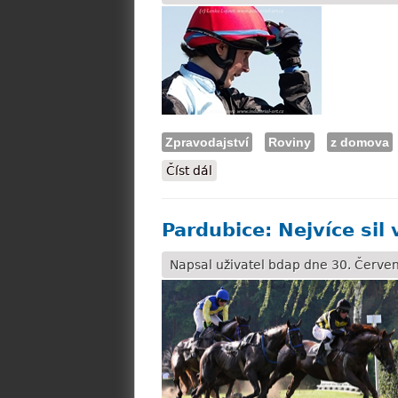
Zpravodajství
Roviny
z domova
Číst dál
Korečková: Zítra ještě se z
Pardubice: Nejvíce sil 
Napsal uživatel
bdap
dne 30. Červen