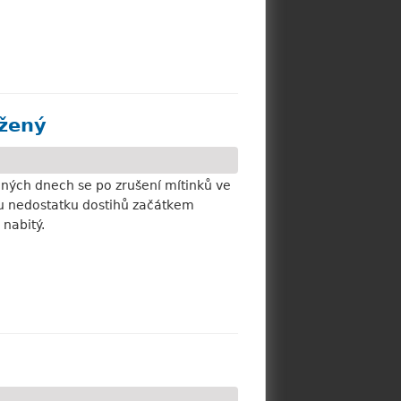
ižený
lných dnech se po zrušení mítinků ve
mu nedostatku dostihů začátkem
nabitý.