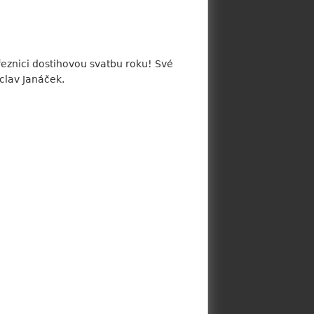
řeznici dostihovou svatbu roku! Své
clav Janáček.