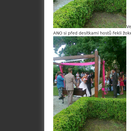
Ve
ANO si před desítkami hostů řekli žo