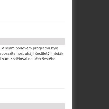
ch. V sedmibodovém programu byla
porazitelnost uhájil šestiletý hnědák
 sám," sděloval na účet šestého