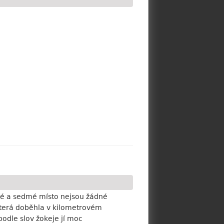
sté a sedmé místo nejsou žádné
 která doběhla v kilometrovém
podle slov žokeje jí moc