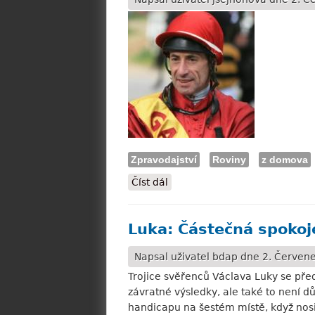
Zpravodajství
Roviny
z domova
Číst dál
Allan Petrlík: Věřil jsem, že 
Luka: Částečná spokojen
Napsal uživatel
bdap
dne 2. Červene
Trojice svěřenců Václava Luky se pře
závratné výsledky, ale také to není d
handicapu na šestém místě, když nosil