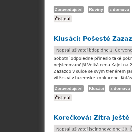
Zpravodajství
Roviny
z domova
Číst dál
Karlovy Vary: Rabbit Motivat
Klusáci: Pošesté Zazaz
Napsal uživatel
bdap
dne 1. Červene
Sobotní odpoledne přineslo také pok
nejsledovanější Velká cena Kajot na 2
Zazazoo v sulce se svým trenérem Ja
vítězství v tuzemské konkurenci Kotás
Zpravodajství
Klusáci
z domova
Číst dál
Klusáci: Pošesté Zazazoo a Ko
Korečková: Zítra ješt
Napsal uživatel
jsejnohova
dne 30. Č