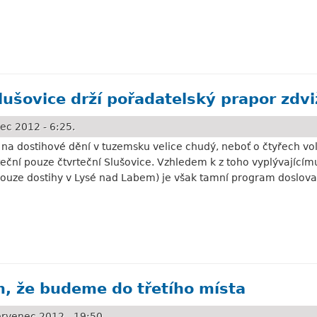
oku!
lušovice drží pořadatelský prapor zdv
ec 2012 - 6:25.
na dostihové dění v tuzemsku velice chudý, neboť o čtyřech vo
eční pouze čtvrteční Slušovice. Vzhledem k z toho vyplývající
 pouze dostihy v Lysé nad Labem) je však tamní program doslova 
e drží pořadatelský prapor zdvižený
sem, že budeme do třetího místa
rvenec 2012 - 19:50.