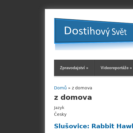
Zpravodajství
»
Videoreportáže
»
Domů
» z domova
Jste zde
z domova
Jazyk
Česky
Slušovice: Rabbit Haw