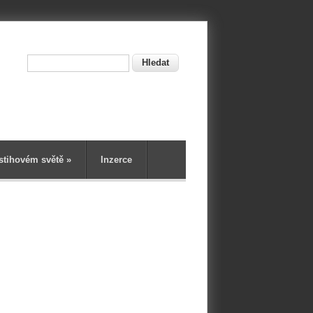
Hledat
ní
stihovém světě
»
Inzerce