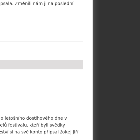
psala. Změnili nám ji na poslední
ho letošního dostihového dne v
ů festivalu, kteří byli svědky
ví si na své konto připsal žokej Jiří