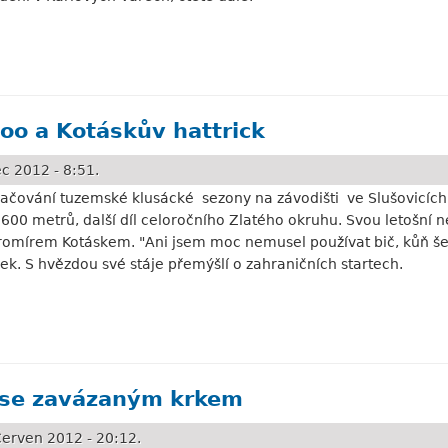
or se konečně dočkala
oo a Kotáskův hattrick
c 2012 - 8:51.
račování tuzemské klusácké sezony na závodišti ve Slušovicí
600 metrů, další díl celoročního Zlatého okruhu. Svou letošní ne
romírem Kotáskem. "Ani jsem moc nemusel používat bič, kůň šel
ek. S hvězdou své stáje přemýšlí o zahraničních startech.
táskův hattrick
ě se zavázaným krkem
erven 2012 - 20:12.