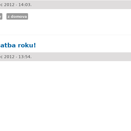
c 2012 - 14:03.
y
z domova
kraloval
vatba roku!
c 2012 - 13:54.