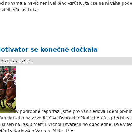
od nohama a navíc není velkého vzrůstu, tak se na ní váha pode
sdělil Václav Luka.
ojicí v Itálii
Motivator se konečně dočkala
c 2012 - 12:13.
V podrobné reportáži jsme pro vás sledovali dění první
m dorazilo na závodiště ve Dvorech několik herců a představitel
ě klisen na 2000 metrů, vrcholu svátečního odpoledne. Dvě vítězst
dění v Karlových Varech, čtěte dále.