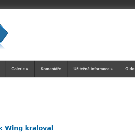
Vyhledává
Galerie
»
Komentáře
Užitečné informace
»
O do
k Wing kraloval