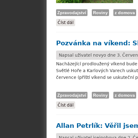
Zpravodajství
Roviny
z domova
Číst dál
Březnice: Dostihová svatba r
Pozvánka na víkend: S
Napsal uživatel
novyo
dne 3. Červen
Nacházející prodloužený víkend bude 
Světlé Hoře a Karlových Varech uskut
července (příští víkend se uskuteční
Zpravodajství
Roviny
z domova
Číst dál
Pozvánka na víkend: Slušovic
Allan Petrlík: Věřil j
Napsal uživatel
jsejnohova
dne 2. Če