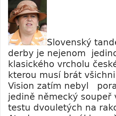
Slovenský tand
derby je nejenom jedino
klasického vrcholu české
kterou musí brát všichn
Vision zatím nebyl pora
jedině německý soupeř 
testu dvouletých na rak