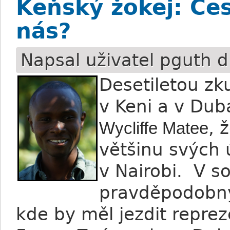
Keňský žokej: Čes
nás?
Napsal uživatel
pguth
d
Desetiletou zk
v Keni a v Dub
, 
Wycliffe Matee
většinu svých 
v Nairobi. V s
pravděpodobn
kde by měl jezdit repre