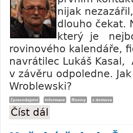
nijak nezazáři
dlouho čekat. N
který je nejb
rovinového kalendáře, f
navrátilec Lukáš Kasal, 
v závěru odpoledne. Jak
Wroblewski?
Zpravodajství
Informace
Roviny
z domova
Číst dál
Wroblewski: Keňan by v derby byl rizike