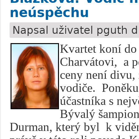
neúspěchu
Napsal uživatel
pguth
d
Kvartet koní do
Charvátovi,
a p
ceny není divu,
vodiče.
Poněku
účastníka s nej
Bývalý šampion
Durman, který byl
k vidě