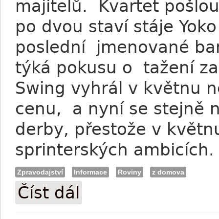
majitelů. Kvartet pošlo
po dvou staví stáje Yok
poslední jmenované bar
týká pokusu o tažení za
Swing vyhrál v květnu n
cenu, a nyní se stejně n
derby, přestože v květnu
sprinterských ambicích.
Zpravodajství
Informace
Roviny
z domova
Číst dál
Lokotrans: Oba koně mají v derby na "ta