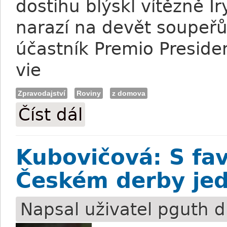
dostihu blýskl vítězně 
narazí na devět soupeř
účastník Premio Presiden
vie
Zpravodajství
Roviny
z domova
Číst dál
Chardonney Tcheque v sobotu v Miláně
Kubovičová: S fa
Českém derby jed
Napsal uživatel
pguth
d