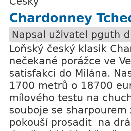
Česky
Chardonney Tcheq
Napsal uživatel
pguth
d
Loňský český klasik Ch
nečekané porážce ve Vel
satisfakci do Milána. N
1700 metrů o 18700 eur 
mílového testu na chuch
souboje se sharpourem 
pokouší prosadit na dr