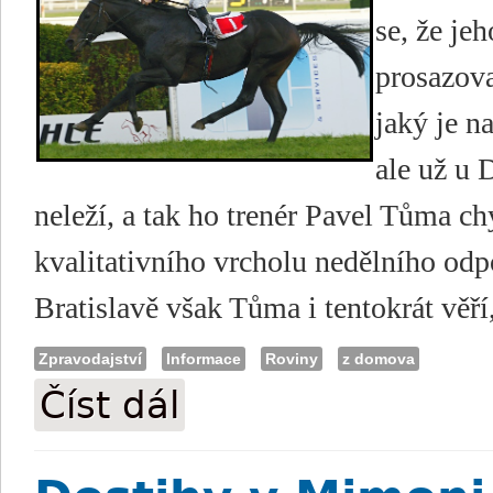
se, že je
prosazova
jaký je n
ale už u 
neleží, a tak ho trenér Pavel Tůma ch
kvalitativního vrcholu nedělního odp
Bratislavě však Tůma i tentokrát věří
Zpravodajství
Informace
Roviny
z domova
Číst dál
Tůma: Získá mu Mariydi hattrick?