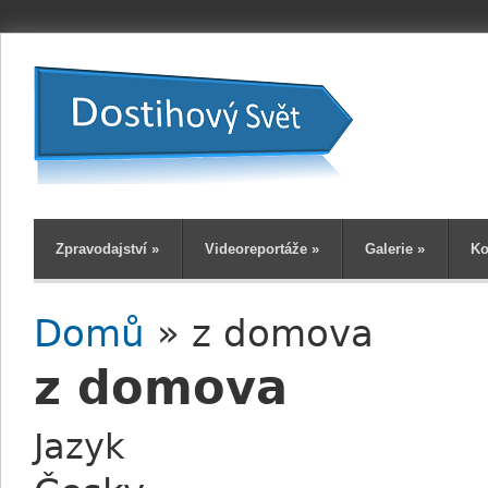
Zpravodajství
»
Videoreportáže
»
Galerie
»
Ko
Domů
» z domova
Jste zde
z domova
Jazyk