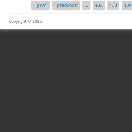
« první
‹ předchozí
…
432
433
434
Stránky
Copyright © 2026,