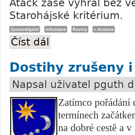
Atack zase vyhrál bez v
Starohájské kritérium.
Zpravodajství
Informace
Roviny
z domova
Číst dál
Kubovičová: S favoritem už jsme v Česk
Dostihy zrušeny i
Napsal uživatel
pguth
d
Zatímco pořádání d
termínech začátke
na dobré cestě a v