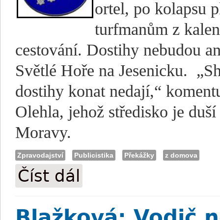
ortel, po kolapsu
turfmanům z kalend
cestování. Dostihy nebudou an
Světlé Hoře na Jesenicku.
„Sh
dostihy konat nedají,“ komentu
Olehla, jehož středisko je duší
Moravy.
Zpravodajství
Publicistika
Překážky
z domova
Číst dál
Dostihy zrušeny i ve Světlé Hoře!
Blažková: Vodič 