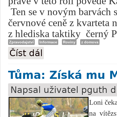
právě v této roli povede 
Ten se v novým barvách s
červnové ceně z kvarteta n
z hlediska taktiky
černý P
Zpravodajství
Informace
Roviny
z domova
Číst dál
Blažková: Vodič nemusí být odsouzen k
Tůma: Získá mu M
Napsal uživatel
pguth
d
Loni čeka
na
vítězs