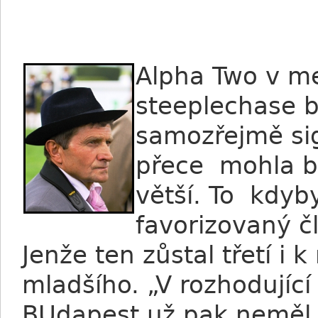
Alpha Two v m
steeplechase b
samozřejmě sig
přece mohla b
větší. To kdyb
favorizovaný č
Jenže ten zůstal třetí i 
mladšího. „V rozhodující
BUdapest už pak neměl č