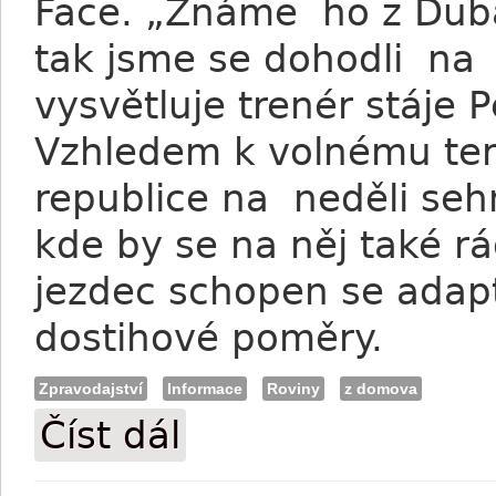
Face. „Známe ho z Dubaj
tak jsme se dohodli na 
vysvětluje trenér stáje
Vzhledem k volnému ter
republice na neděli seh
kde by se na něj také rá
jezdec schopen se adap
dostihové poměry.
Zpravodajství
Informace
Roviny
z domova
Číst dál
Keňský žokej: České derby a tři měsíce 