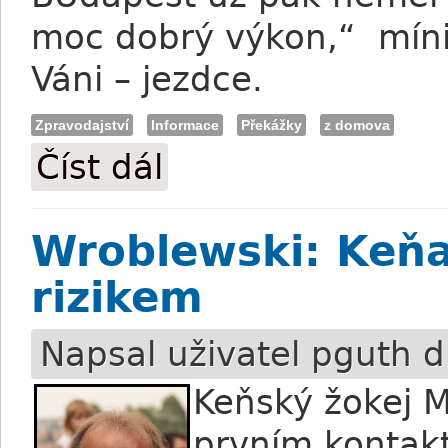
moc dobrý výkon,“ míni
Váni – jezdce.
Zpravodajství
Informace
Překážky
z domova
Číst dál
Váňa? Vyhrát mohl i Bupadest
Wroblewski: Keňa
rizikem
Napsal uživatel
pguth
d
Keňský žokej M
prvním kontak