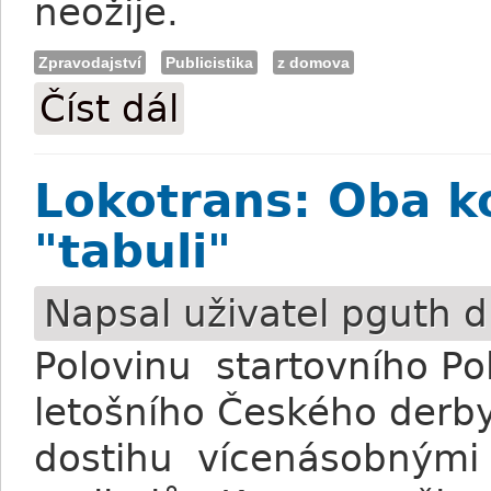
neožije.
Zpravodajství
Publicistika
z domova
Číst dál
Dostihy v Mimoni letos nebudou
Lokotrans: Oba k
"tabuli"
Napsal uživatel
pguth
d
Polovinu startovního Po
letošního Českého derby 
dostihu vícenásobnými 