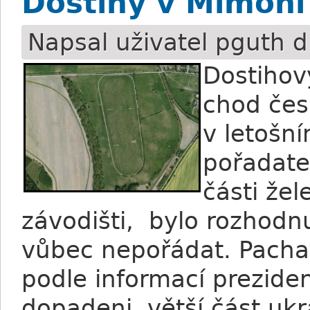
Dostihy v Mimoni
Napsal uživatel
pguth
d
Dostihov
chod čes
v letošn
pořadatel
části že
závodišti, bylo rozhodnu
vůbec nepořádat. Pachat
podle informací prezide
dopadeni, větší část u