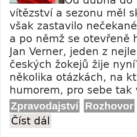
vítězství a sezonu měl s
však zastavilo nečekané 
a po němž se otevřeně ho
Jan Verner, jeden z nejl
českých žokejů žije nyní
několika otázkách, na k
humorem, pro sebe tak
Zpravodajství
Rozhovor
Číst dál
Jan Verner: Doufám, že budu tvrdej, jak