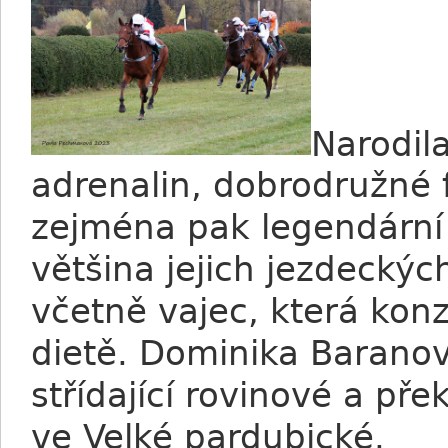
Narodil
adrenalin, dobrodružné 
zejména pak legendární 
většina jejich jezdeckýc
včetně vajec, která kon
dietě. Dominika Baranov
střídající rovinové a pře
ve Velké pardubické.