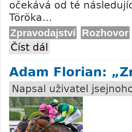
očekává od té následujíc
Töröka…
Zpravodajství
Rozhovor
Číst dál
Dalibor Török: Stájová sestava se nemě
Adam Florian: „Z
Napsal uživatel
jsejnoh