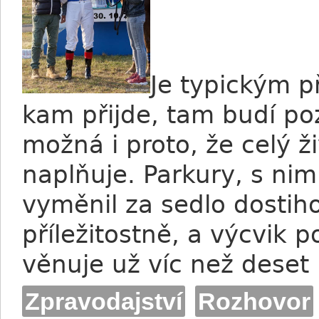
Je typickým p
kam přijde, tam budí po
možná i proto, že celý ži
naplňuje. Parkury, s nim
vyměnil za sedlo dostih
příležitostně, a výcvik p
věnuje už víc než deset
Zpravodajství
Rozhovor