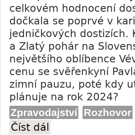
celkovém hodnocení dosá
dočkala se poprvé v karié
jedničkových dostizích.
a Zlatý pohár na Sloven
největšího oblíbence Vé
cenu se svěřenkyní Pavla
zimní pauzu, poté kdy u
plánuje na rok 2024?
Zpravodajství
Rozhovor
Číst dál
Jiřina Andrésová: Do letošní sezóny si p