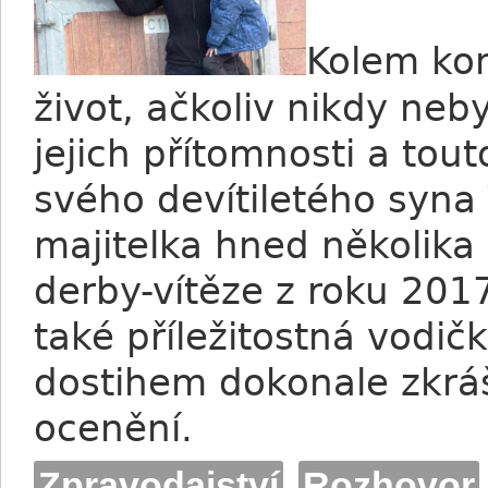
Kolem kon
život, ačkoliv nikdy nebyl
jejich přítomnosti a tout
svého devítiletého syna
majitelka hned několika
derby-vítěze z roku 201
také příležitostná vodič
dostihem dokonale zkrášl
ocenění.
Zpravodajství
Rozhovor