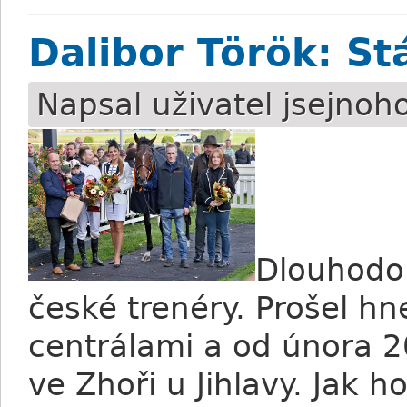
Dalibor Török: St
Napsal uživatel
jsejnoh
Dlouhodob
české trenéry. Prošel h
centrálami a od února 
ve Zhoři u Jihlavy. Jak 