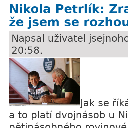
Nikola Petrlík: Z
že jsem se rozho
Napsal uživatel
jsejnoh
20:58.
Jak se ří
a to platí dvojnásob u Ni
pětinásobného rovinov