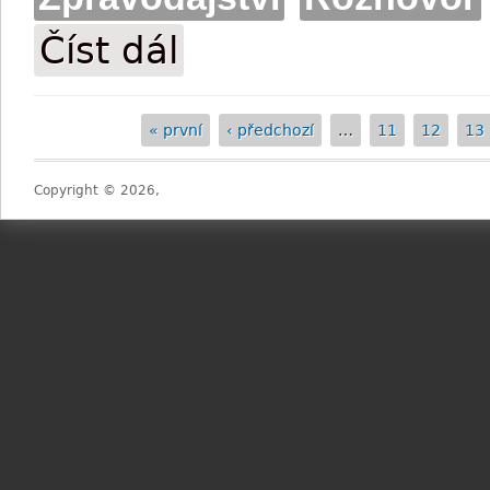
Číst dál
Dita Doskočilová: Vše musí spolu pěkně 
« první
‹ předchozí
…
11
12
13
Stránky
Copyright © 2026,