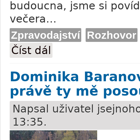
budoucna, jsme si poví
večera…
Zpravodajství
Rozhovor
Číst dál
Iva Miličková: Nová budoucnost u koní? 1
Dominika Barano
právě ty mě poso
Napsal uživatel
jsejnoh
13:35.