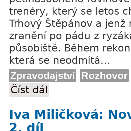
trenéry, který se letos c
Trhový Štěpánov a jenž 
zranění po pádu z ryzák
působiště. Během rekonv
která se neodmítá…
Zpravodajství
Rozhovor
Číst dál
Nikola Petrlík: Zranění přispělo k tomu,
Iva Miličková: No
2. díl