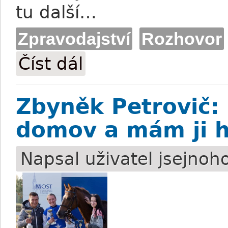
tu další…
Zpravodajství
Rozhovor
Číst dál
Adam Florian: „Změna se nechystá.“
Zbyněk Petrovič: 
domov a mám ji h
Napsal uživatel
jsejnoh