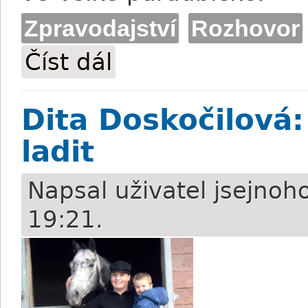
Zpravodajství
Rozhovor
Číst dál
Dominika Baranová: Mám ráda výzvy, pr
Dita Doskočilová
ladit
Napsal uživatel
jsejnoh
19:21.