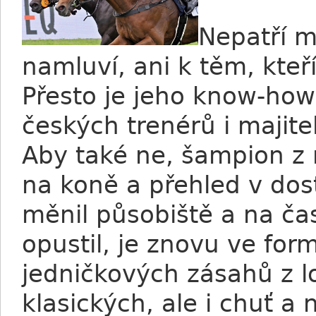
Nepatří m
namluví, ani k těm, kteří
Přesto je jeho know-how 
českých trenérů i majitel
Aby také ne, šampion z
na koně a přehled v dost
měnil působiště a na ča
opustil, je znovu ve for
jedničkových zásahů z 
klasických, ale i chuť a 