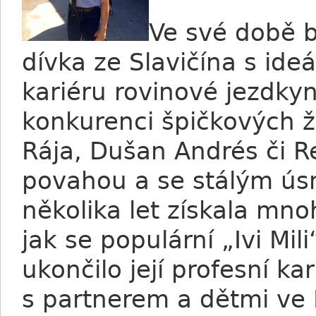
Ve své době b
dívka ze Slavičína s ide
kariéru rovinové jezdkyn
konkurenci špičkových žo
Rája, Dušan Andrés či R
povahou a se stálým ú
několika let získala mnoh
jak se populární „Ivi Mi
ukončilo její profesní kar
s partnerem a dětmi ve F