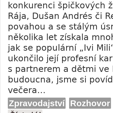
konkurenci špičkových žo
Rája, Dušan Andrés či R
povahou a se stálým ú
několika let získala mnoh
jak se populární „Ivi Mi
ukončilo její profesní kar
s partnerem a dětmi ve F
budoucna, jsme si poví
večera…
Zpravodajství
Rozhovor
Iva Miličková: Nová budoucnost u koní? – 