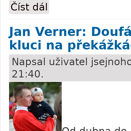
Číst dál
Zbyněk Petrovič: Chuchli beru jako svů
Jan Verner: Doufá
kluci na překážk
Napsal uživatel
jsejnoh
21:40.
Od dubna do 