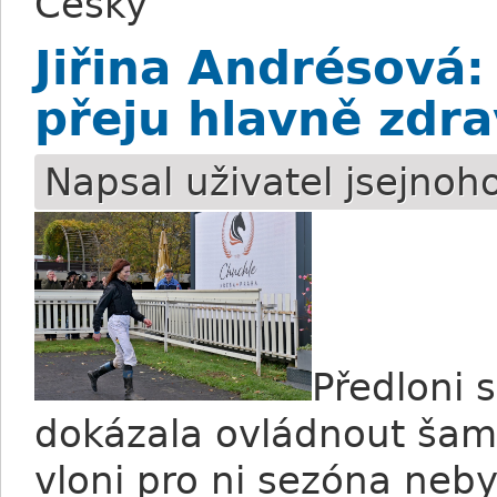
Česky
Jiřina Andrésová:
přeju hlavně zdra
Napsal uživatel
jsejnoh
Předloni 
dokázala ovládnout šamp
vloni pro ni sezóna neby