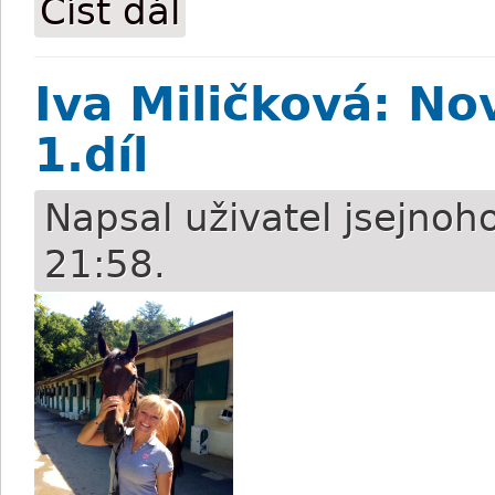
Číst dál
Iva Miličková: N
1.díl
Napsal uživatel
jsejnoh
21:58.