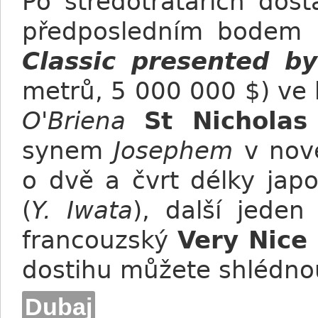
Po středotraťařích dosta
předposledním bodem
Classic presented b
metrů, 5 000 000 $) ve 
O'Briena
St Nicholas
synem
Josephem
v nové
o dvě a čvrt délky ja
(
Y. Iwata
), další jeden
francouzský
Very Nic
dostihu můžete shlédn
Dubaj