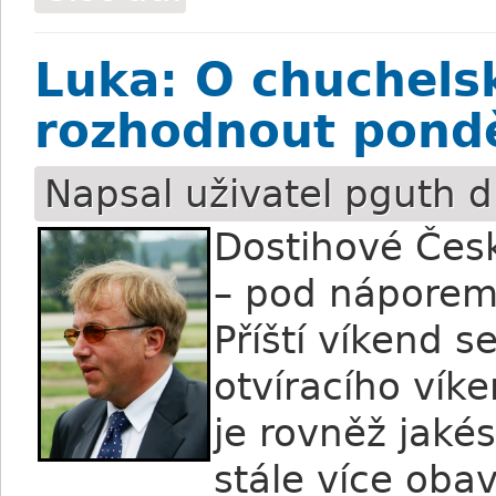
Luka: O chuchels
rozhodnout pondě
Napsal uživatel
pguth
d
Dostihové Česk
– pod náporem
Příští víkend s
otvíracího vík
je rovněž jakés
stále více oba