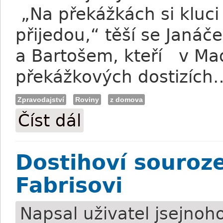
„Na překážkách si kluci 
přijedou,“ těší se Janáč
a Bartošem, kteří v Ma
překážkových dostizích
Zpravodajství
Roviny
z domova
Číst dál
Janáček: Přichází forma koní i spokojeno
Dostihoví souroze
Fabrisovi
Napsal uživatel
jsejnoh