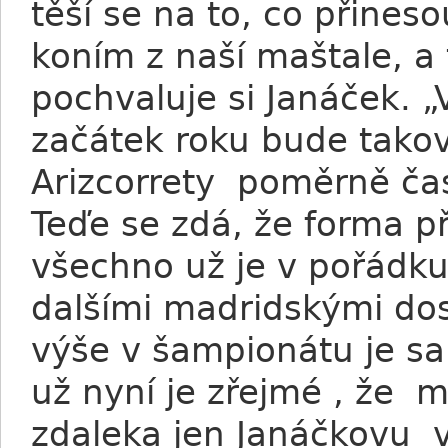
těší se na to, co přineso
koním z naší maštale, a 
pochvaluje si Janáček. „
začátek roku bude takový
Arizcorrety poměrně ča
Teďe se zdá, že forma př
všechno už je v pořádku
dalšími madridskými dost
výše v šampionátu je s
už nyní je zřejmé , že 
zdaleka jen Janáčkovu 