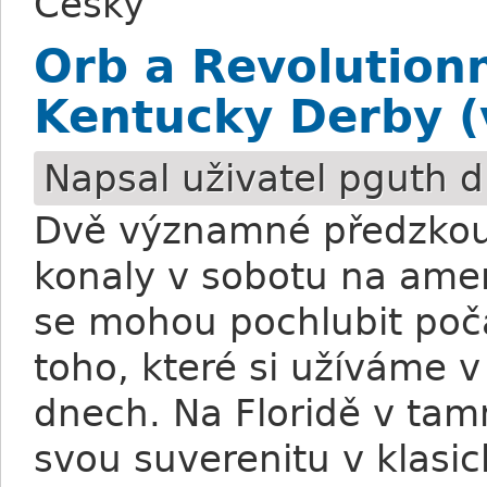
Česky
Orb a Revolutionn
Kentucky Derby (v
Napsal uživatel
pguth
d
Dvě významné předzkou
konaly v sobotu na amer
se mohou pochlubit poč
toho, které si užíváme 
dnech. Na Floridě v tamn
svou suverenitu v klasi