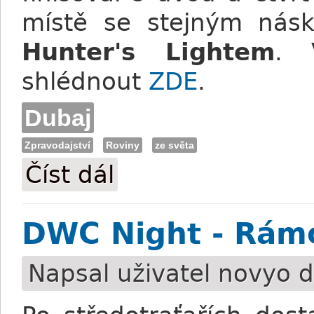
místě se stejným nás
Hunter's Lightem
. 
shlédnout
ZDE
.
Dubaj
Zpravodajství
Roviny
ze světa
Číst dál
Dubai World Cup pro Animal Kingdom (+
DWC Night - Rám
Napsal uživatel
novyo
d