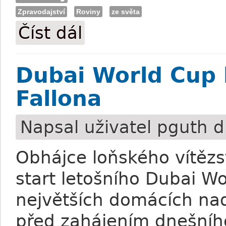
Zpravodajství
Roviny
ze světa
Číst dál
DWC Night - Rámcové dostihy
Dubai World Cup 
Fallona
Napsal uživatel
pguth
d
Obhájce loňského vítěz
start letošního Dubai W
největších domácích nad
před zahájením dnešníh