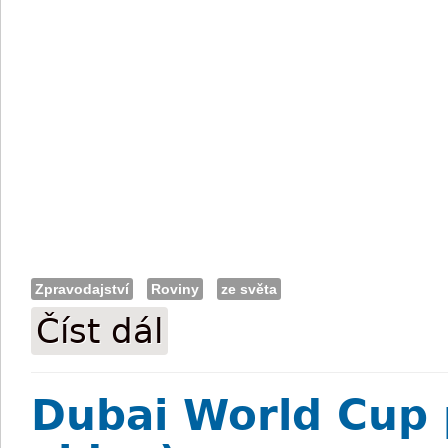
Zpravodajství
Roviny
ze světa
Číst dál
Janáček v Madridu druhý a třetí (včetně 
Dubai World Cup 