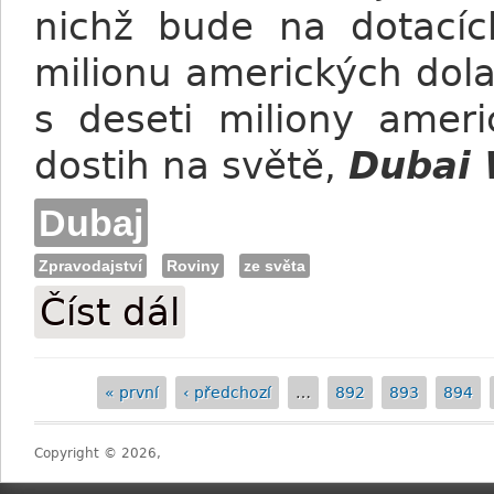
nichž bude na dotacíc
milionu amerických dola
s deseti miliony ameri
dostih na světě,
Dubai 
Dubaj
Zpravodajství
Roviny
ze světa
Číst dál
Royal Delta favoritkou Dubai World Cup
« první
‹ předchozí
…
892
893
894
Stránky
Copyright © 2026,