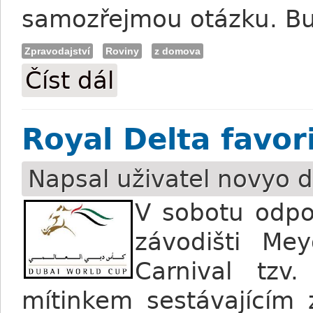
samozřejmou otázku. B
Zpravodajství
Roviny
z domova
Číst dál
Luka: O chuchelském startu může rozho
Royal Delta favo
Napsal uživatel
novyo
d
V sobotu odpo
závodišti Me
Carnival tzv
mítinkem sestávajícím 