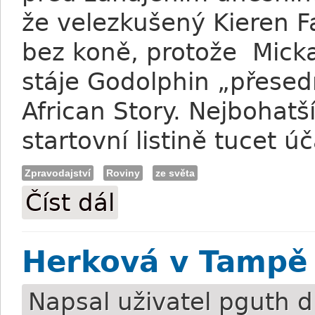
že velezkušený Kieren 
bez koně, protože Micka
stáje Godolphin „přese
African Story. Nejbohatš
startovní listině tucet ú
Zpravodajství
Roviny
ze světa
Číst dál
Dubai World Cup bez Monterossa a Fall
Herková v Tampě 
Napsal uživatel
pguth
d