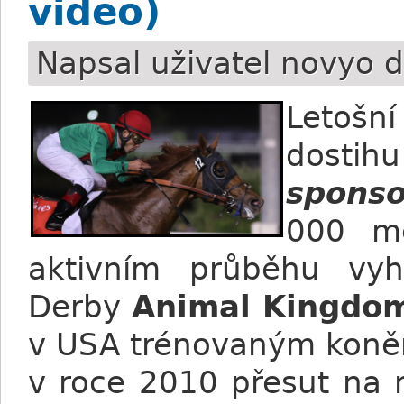
video)
Napsal uživatel
novyo
d
Letošn
dostih
sponso
000 m
aktivním průběhu vyh
Derby
Animal Kingdo
v USA trénovaným koněm
v roce 2010 přesut na