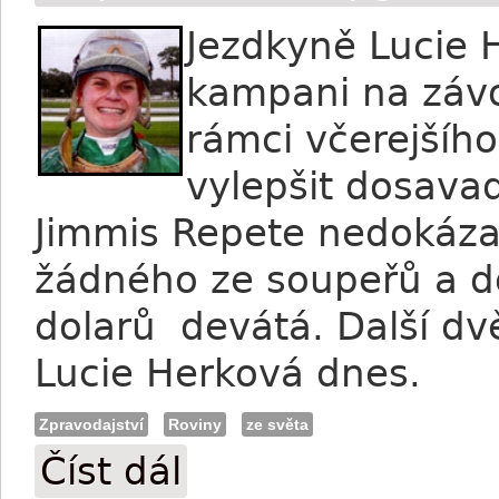
Jezdkyně Lucie 
kampani na záv
rámci včerejšího
vylepšit dosavad
Jimmis Repete nedokázal
žádného ze soupeřů a d
dolarů devátá. Další dvě
Lucie Herková dnes.
Zpravodajství
Roviny
ze světa
Číst dál
Herková v Tampě tentokrát bez úspěch