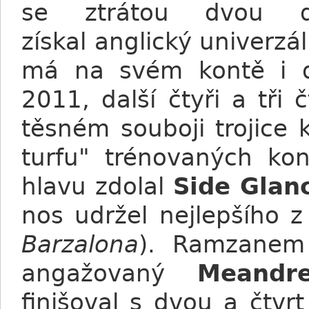
se ztrátou dvou d
získal anglický univerzá
má na svém kontě i 
2011, další čtyři a tři 
těsném souboji trojice 
turfu" trénovaných ko
hlavu zdolal
Side Glan
nos udržel nejlepšího
Barzalona
). Ramzanem 
angažovaný
Meandr
finišoval s dvou a čtv