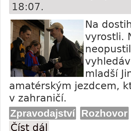
18:07.
Na dosti
vyrostli.
neopustili
vyhledá
mladší J
amatérským jezdcem, kte
v zahraničí.
Zpravodajství
Rozhovor
Číst dál
Dostihoví sourozenci: Jaroslav a Jindřich