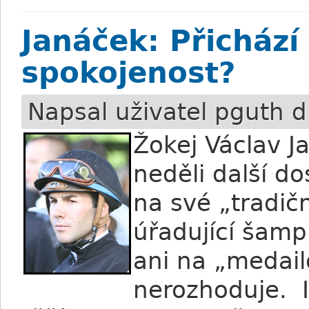
Janáček: Přichází
spokojenost?
Napsal uživatel
pguth
d
Žokej Václav J
neděli další do
na své „tradičn
úřadující šamp
ani na „medail
nerozhoduje. I