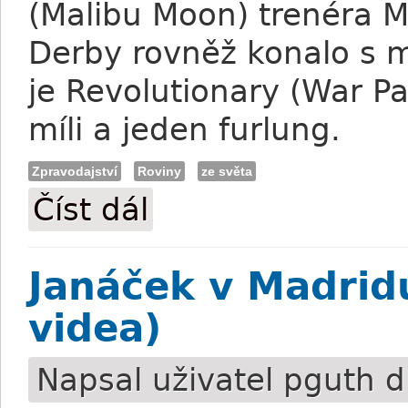
(Malibu Moon) trenéra 
Derby rovněž konalo s m
je Revolutionary (War P
míli a jeden furlung.
Zpravodajství
Roviny
ze světa
Číst dál
Orb a Revolutionnary udělali krok k Kent
Janáček v Madridu
videa)
Napsal uživatel
pguth
d