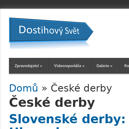
Zpravodajství
»
Videoreportáže
»
Galerie
»
Ko
Domů
» České derby
Jste zde
České derby
Slovenské derby: