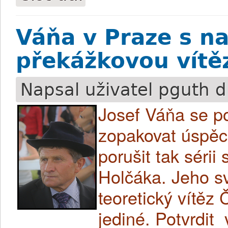
Váňa v Praze s n
překážkovou vítě
Napsal uživatel
pguth
d
Josef Váňa se p
zopakovat úspěch
porušit tak sérii
Holčáka. Jeho s
teoretický vítěz
jediné. Potvrdit