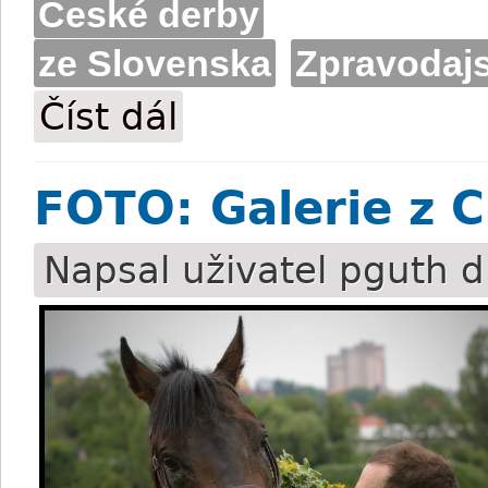
České derby
ze Slovenska
Zpravodajs
Číst dál
Slovenské víťazstvo v maďarskom derby
FOTO: Galerie z 
Napsal uživatel
pguth
d