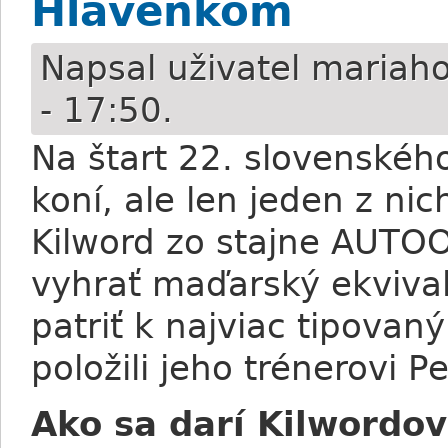
Hlavenkom
Napsal uživatel
mariaho
- 17:50.
Na štart 22. slovenskéh
koní, ale len jeden z ni
Kilword zo stajne AUTO
vyhrať maďarský ekvival
patriť k najviac tipova
položili jeho trénerovi P
Ako sa darí Kilwordo