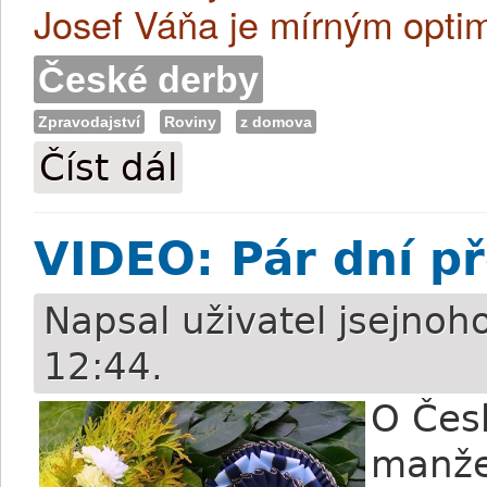
Josef Váňa je mírným optim
České derby
Zpravodajství
Roviny
z domova
Číst dál
Váňa v Praze s natěšeným Buonarrotim a
VIDEO: Pár dní p
Napsal uživatel
jsejnoh
12:44.
O Čes
manže