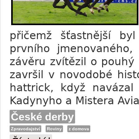
přičemž šťastnější by
prvního jmenovaného,
závěru zvítězil o pouhý
završil v novodobé histo
hattrick, když navázal
Kadynyho a Mistera Avia
České derby
Zpravodajství
Roviny
z domova
Charvát České Derby: Cheeky Chappie a 