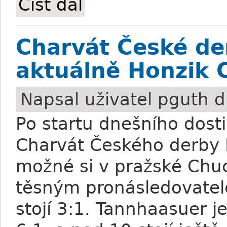
Číst dál
Charvát České de
aktuálně Honzik 
Napsal uživatel
pguth
d
Po startu dnešního dost
Charvát Českého derby H
možné si v pražské Chuc
těsným pronásledovatel
stojí 3:1. Tannhaasuer j