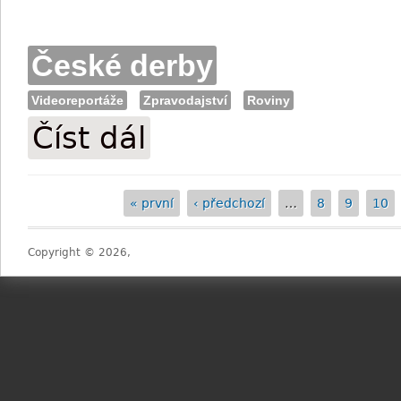
České derby
Videoreportáže
Zpravodajství
Roviny
Číst dál
VIDEO: Pár dní před derby
« první
‹ předchozí
…
8
9
10
Stránky
Copyright © 2026,