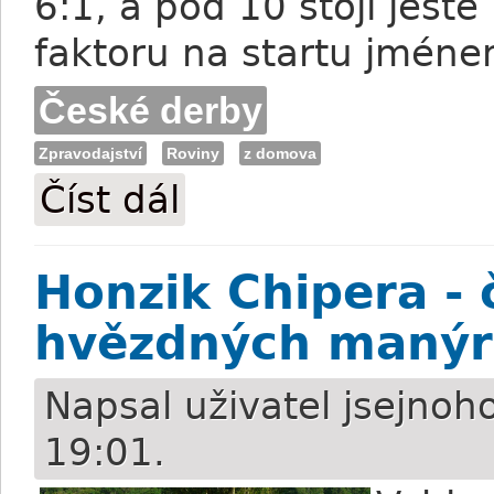
6:1, a pod 10 stojí ješ
faktoru na startu jmén
České derby
Zpravodajství
Roviny
z domova
Číst dál
Charvát České derby: Favoritem aktuáln
Honzik Chipera - 
hvězdných maný
Napsal uživatel
jsejnoh
19:01.