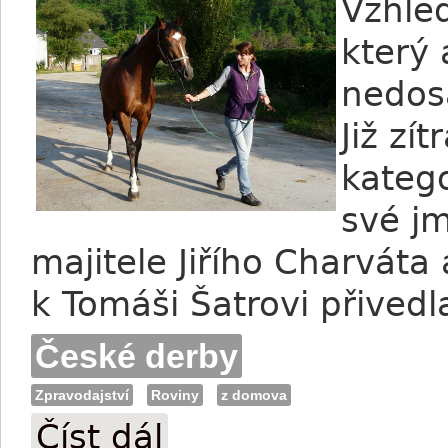
Vzhle
který 
nedos
Již zí
katego
své j
majitele Jiřího Charváta
k Tomáši Šatrovi přivedl
České derby
Zpravodajství
Roviny
z domova
Číst dál
Honzik Chipera - čiperný "klučina" bez