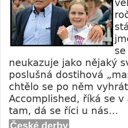
ve
ro
st
jm
se
neukazuje jako nějaký s
poslušná dostihová „maš
chtělo se po něm vyhrát
Accomplished, říká se v 
tam, dá se říci u nás…
České derby