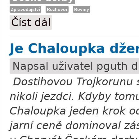
Zpravodajství
Rozhovor
Roviny
Číst dál
Posád: Bylo mi na infarkt, ale nyní bude
Je Chaloupka dže
Napsal uživatel
pguth
d
Dostihovou Trojkorunu 
nikoli jezdci. Kdyby tomu 
Chaloupka jeden krok od
jarní ceně dominoval zá