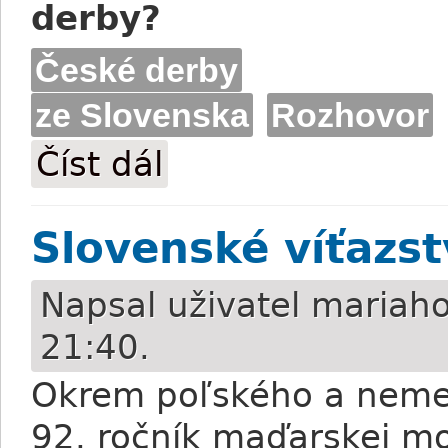
derby?
České derby
ze Slovenska
Rozhovor
Číst dál
Slovenské derby: Rozhovor s Petrom H
Slovenské víťazs
Napsal uživatel
mariaho
21:40.
Okrem poľského a nemec
92. ročník maďarskej mo