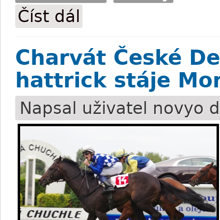
Číst dál
Je Chaloupka džentlmen?
Charvát České De
hattrick stáje M
Napsal uživatel
novyo
d