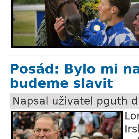
Posád: Bylo mi na
budeme slavit
Napsal uživatel
pguth
d
Lo
Ir