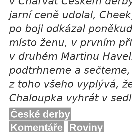
v Charvát Českém derby
jarní ceně udolal, Chee
po boji odkázal poněk
místo ženu, v prvním p
v druhém Martinu Havel
podtrhneme a sečteme,
z toho všeho vyplývá, ž
Chaloupka vyhrát v sedl
České derby
Komentáře
Roviny