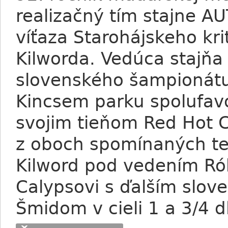
realizačný tím stajne 
víťaza Starohájskeho krit
Kilworda. Vedúca stajňa
slovenského šampionátu 
Kincsem parku spolufavor
svojim tieňom Red Hot 
z oboch spomínaných te
Kilword pod vedením Rób
Calypsovi s ďalším sl
Šmidom v cieli 1 a 3/4 d